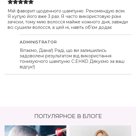
Мій фаворит щоденного шампуню. Рекомендую всім.
Я купую його вже 3 раз. Я часто використовую різні
зачіски, тому мию волосся майже кожного дня, завжди
всі сушили волосся, а цей ні, навіть об'єм додає
ADMINISTRATOR
Вітаємо, Діана!) Раді, що ви залишились
задоволені результатом від використання
тонизуючого шампуню C:EHKO Дякуємо за ваш
відгук!)
ПОПУЛЯРНОЕ В БЛОГЕ