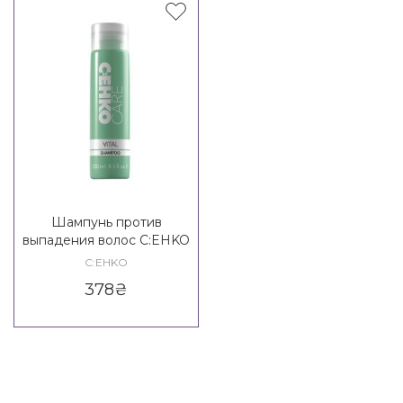
Шампунь против
выпадения волос C:EHKO
Vital Shampoo
C:EHKO
378
₴