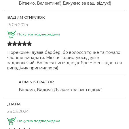
Вітаємо, Валентина!) Дякуємо за ваш відгук!)
ВАДИМ СТИРЛЮК
15.04.2024
Покупка подтверждена
Порекомендував барбер, бо волосся тонке та почало
частіше випадати. Місяця користуюсь, дуже
задоволений. Волосся виглядає добре + мені здається
випадіння припинилося)
ADMINISTRATOR
Вітаємо, Вадим!) Дякуємо за ваш відгук!)
ДІАНА
26.03.2024
Покупка подтверждена