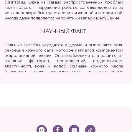
симптомы. Одна из самых распространенных проблем
кожи головы – нарушение работы сальных желез из-за
чего шевелюра быстро становится жирной и неопрятной,
иногда даже появляется неприятный запах и шелушение.
НАУЧНЫЙ ФАКТ
Сальные железы находятся в дерме и выполняют роль
секреции кожного сала, которое является компонентом
гидролипидной пленки. Она необходима для защиты от
внешних факторов, повреждений, поддерживает
эластичность кожи и волос. Излишки кожного масла
блокируют поры, перемещаются по волосяному
стержню, лишают их объема, опрятности и доставляют
немалый дискомфорт.
ПРИЧИНЫ ДИСБАЛАНСА
Неподходящий режим ухода. Возможно слишком
частое мытье головы, использование большого
количества средств стайлинга или некачественные
косметические продукты.