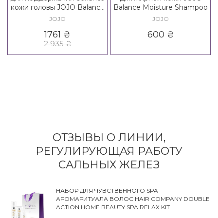
кожи головы JOJO Balance
Balance Moisture Shampoo
Rosemary Vials
JOJO
JOJO
1761
₴
600
₴
2 935
₴
ОТЗЫВЫ О ЛИНИИ,
РЕГУЛИРУЮЩАЯ РАБОТУ
САЛЬНЫХ ЖЕЛЕЗ
НАБОР ДЛЯ ЧУВСТВЕННОГО SPA -
АРОМАРИТУАЛА ВОЛОС HAIR COMPANY DOUBLE
ACTION HOME BEAUTY SPA RELAX KIT