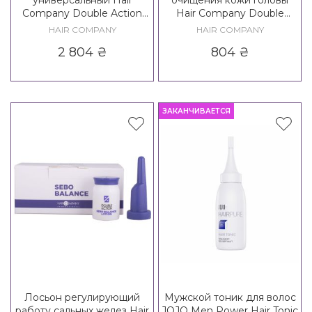
Company Double Action
Hair Company Double
Ritual Cross-Line Complex
Action Exfoliante Home
HAIR COMPANY
HAIR COMPANY
Beauty Detox Peeling
2 804
₴
804
₴
ЗАКАНЧИВАЕТСЯ
Лосьон регулирующий
Мужской тоник для волос
работу сальных желез Hair
JOJO Men Power Hair Tonic