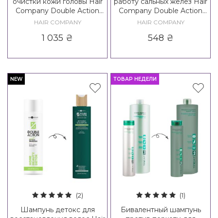
очистки кожи головы Hair
работу сальных желез Hair
Company Double Action
Company Double Action
Ritual Scalp Preparer
Equalize Sebo Balance
HAIR COMPANY
HAIR COMPANY
Shampoo
1 035
₴
548
₴
NEW
ТОВАР НЕДЕЛИ
(2)
(1)
Шампунь детокс для
Бивалентный шампунь