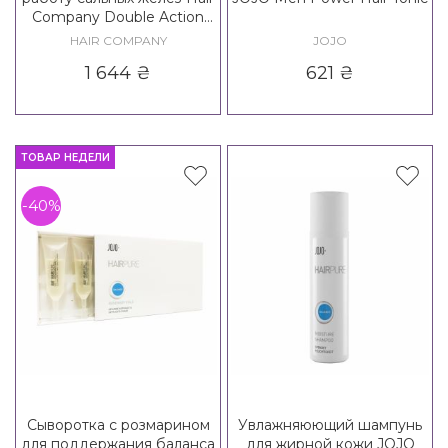
Company Double Action
Sebo Balance Lotion
HAIR COMPANY
JOJO
1 644
₴
621
₴
ТОВАР НЕДЕЛИ
-40%
Сыворотка с розмарином
Увлажняюющий шампунь
для поддержания баланса
для жирной кожи JOJO