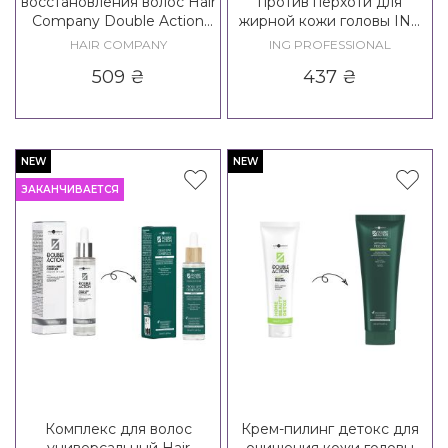
восстановления волос Hair
против перхоти для
Company Double Action
жирной кожи головы ING
Exfoliate Home Beauty
Treating Bivalent Shampoo
HAIR COMPANY
ING PROFESSIONAL
Detox Shampoo
509
₴
437
₴
NEW
NEW
ЗАКАНЧИВАЕТСЯ
Комплекс для волос
Крем-пилинг детокс для
универсальный Hair
очищения кожи головы