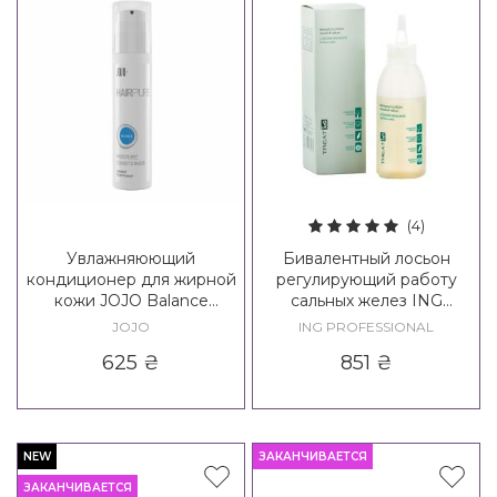
(4)
Увлажняюющий
Бивалентный лосьон
кондиционер для жирной
регулирующий работу
кожи JOJO Balance
сальных желез ING
Moisture Conditioner
Treating Bivalent Lotion
JOJO
ING PROFESSIONAL
Dandruff-Sebum
625
₴
851
₴
NEW
ЗАКАНЧИВАЕТСЯ
ЗАКАНЧИВАЕТСЯ