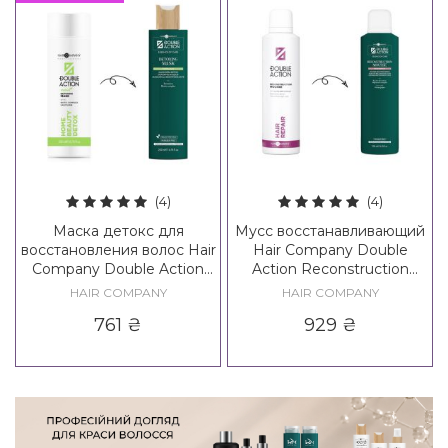
(4)
(4)
Маска детокс для
Мусс восстанавливающий
восстановления волос Hair
Hair Company Double
Company Double Action
Action Reconstruction
Exfoliate Home Beauty
Mousse
HAIR COMPANY
HAIR COMPANY
Detox Mask
761
₴
929
₴