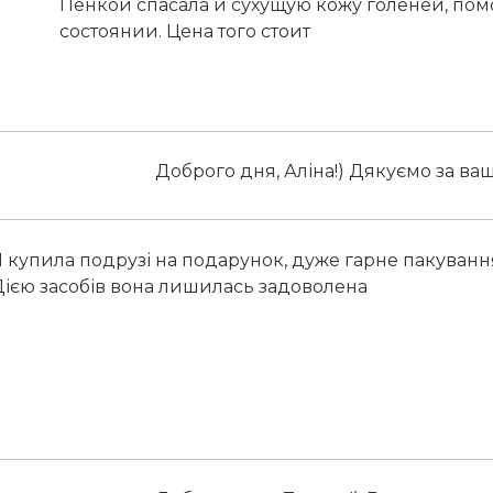
Пенкой спасала и сухущую кожу голеней, пом
состоянии. Цена того стоит
Доброго дня, Аліна!) Дякуємо за ваш
 купила подрузі на подарунок, дуже гарне пакуванн
Дією засобів вона лишилась задоволена