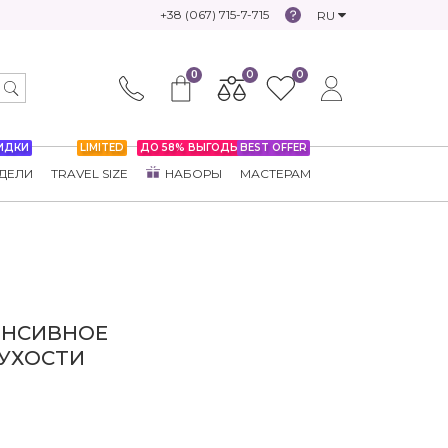
+38 (067) 715-7-715
RU
0
0
0
ИДКИ
LIMITED
ДО 58% ВЫГОДЫ
BEST OFFER
ДЕЛИ
TRAVEL SIZE
НАБОРЫ
МАСТЕРАМ
ЕНСИВНОЕ
СУХОСТИ