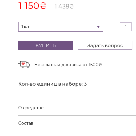
1 150
₴
1 438
₴
-
1 шт
КУПИТЬ
Задать вопрос
Бесплатная доставка
от 1500₴
Кол-во единиц в наборе:
3
О средстве
Состав