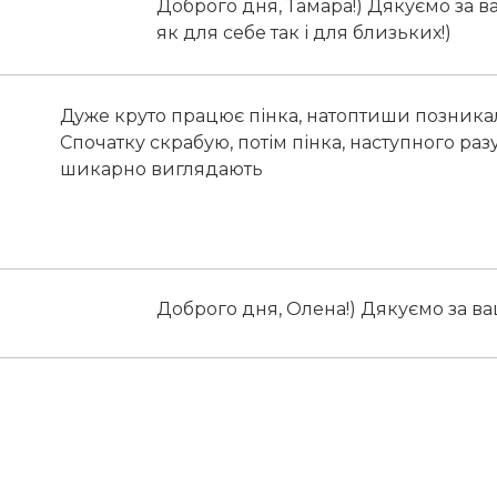
Доброго дня, Тамара!) Дякуємо за в
як для себе так і для близьких!)
Дуже круто працює пінка, натоптиши позникал
Спочатку скрабую, потім пінка, наступного раз
шикарно виглядають
Доброго дня, Олена!) Дякуємо за ваш