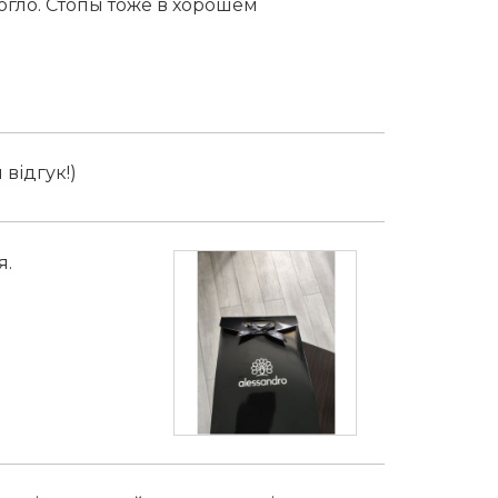
огло. Стопы тоже в хорошем
 відгук!)
я.