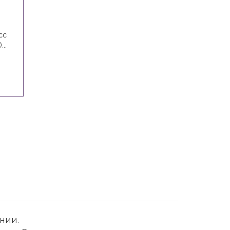
сс
20%
oot
нии.