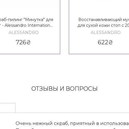
раб-пилинг "Минутка" для
Восстанавливающий му
 - Alessandro International
для сухой кожи стоп с 
One Minute Pedicure
мочевины - Alessandro
ALESSANDRO
ALESSANDRO
Fusspeeling
International Repairing F
726
₴
622
₴
Mousse 20% Urea
ОТЗЫВЫ И ВОПРОСЫ
Очень нежный скраб, приятный в использова