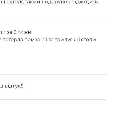
аш відгук, такий подарунок підходить
и за 3 тижні
у потерла пемзою і за три тижні стопи
 відгук!)