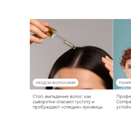
УХОД ЗА ВОЛОСАМИ
ПОКР
Стоп, выпадение волос: как
Профес
сыворотки спасают густоту и
Compan
пробуждают «спящие» луковицы
устойч
резуль