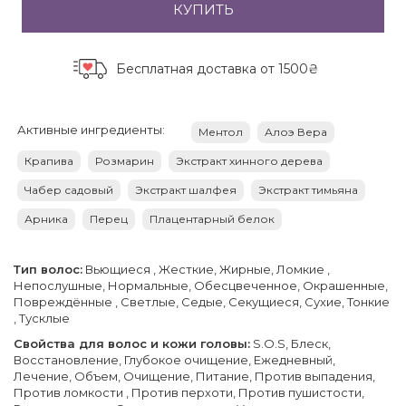
КУПИТЬ
Бесплатная доставка
от 1500₴
Активные ингредиенты:
Ментол
Алоэ Вера
Крапива
Розмарин
Экстракт хинного дерева
Чабер садовый
Экстракт шалфея
Экстракт тимьяна
Арника
Перец
Плацентарный белок
Тип волос:
Вьющиеся , Жесткие, Жирные, Ломкие ,
Непослушные, Нормальные, Обесцвеченное, Окрашенные,
Повреждённые , Светлые, Седые, Секущиеся, Сухие, Тонкие
, Тусклые
Свойства для волос и кожи головы:
S.O.S, Блеск,
Восстановление, Глубокое очищение, Ежедневный,
Лечение, Объем, Очищение, Питание, Против выпадения,
Против ломкости , Против перхоти, Против пушистости,