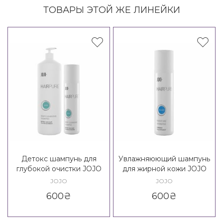
ТОВАРЫ ЭТОЙ ЖЕ ЛИНЕЙКИ
Детокс шампунь для
Увлажняюющий шампунь
глубокой очистки JOJO
для жирной кожи JOJO
Detox Deep Cleansing
Balance Moisture Shampoo
JOJO
JOJO
Shampoo
600
₴
600
₴