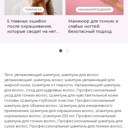
ПОКРАСКА
МАНИКЮР/ПЕДИКЮР
5 главных ошибок
Маникюр для тонких и
после окрашивания,
слабых ногтей:
которые сводят на нет
безопасный подход
весь эффект
Теги:
увлажняющий шампунь
,
шампунь для волос
увлажняющий
,
шампунь жожо
,
шампунь увлажнящий для
жирной кожи
,
Шампуни от перхоти
,
Увлажняющий шампунь
для волос
,
Уход для кудрявых волос
,
Профессиональный
уход для тонких волос
,
Шампунь для чувствительной кожи
головы
,
Шампунь глубокой очистки
,
Профессиональный
шампунь для объема волос
,
Шампунь для ежедневного
применения
,
Шампунь для окрашенных волос
,
Шампунь для
нормальных волос
,
Шампуни 250 мл
,
Профессиональный
шампунь для тонких волос
,
Профессиональный шампунь для
сухих волос
,
Профессиональный шампунь для ломких волос
,