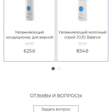
Увлажняюющий
Увлажняюющий молочный
кондиционер для жирной
спрей JOJO Balance
кожи JOJO Balance
Moisture Milk Spray
JOJO
JOJO
Moisture Conditioner
625
₴
834
₴
ОТЗЫВЫ И ВОПРОСЫ
Задать вопрос