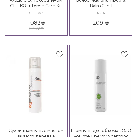
CEHKO Intense Care Kit
Balm 2 in 1
(BIG)
C:EHKO
NUA
1 082
₴
209
₴
1 352
₴
Сухой шампунь с маслом
Шампунь для объема JOJO
чайного дерева и
Volume Energy Shampoo