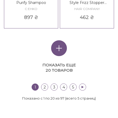
Purify Shampoo
Style Frizz Stopper
Shampoo / Creative
C:EHKO
HAIR COMPANY
Inspiration Twist N'Curl Frizz
897
₴
462
₴
Out Shampoo
ПОКАЗАТЬ ЕЩЕ
20 ТОВАРОВ
1
2
3
4
5
>|
Показано с 1 по 20 из 97 (всего 5 страниц)