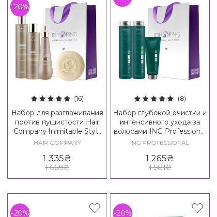
-20%
(16)
(8)
Набор для разглаживания
Набор глубокой очистки и
против пушистости Hair
интенсивного ухода за
Company Inimitable Style
волосами ING Professional
Frizz Stopper Kit
Pure Detox Set
HAIR COMPANY
ING PROFESSIONAL
1 335
₴
1 265
₴
1 669
₴
1 581
₴
-20%
-20%