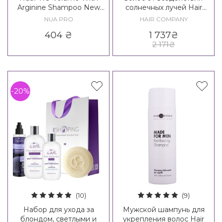
Arginine Shampoo New
солнечных лучей Hair
Formula
Company Enjoy Your
NUA PRO
HAIR COMPANY
Summer Beauty Box
404
₴
1 737
₴
2 171
₴
-20%
(10)
(9)
Набор для ухода за
Мужской шампунь для
блондом, светлыми и
укрепления волос Hair