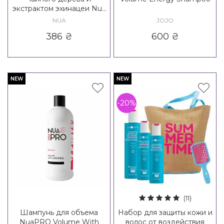
экстрактом эхинацеи Nua
Dry Shampoo
NUA
JOJO
386
₴
600
₴
NEW
NEW
-20%
(11)
Шампунь для объема
Набор для защиты кожи и
NuaPRO Volume With
волос от воздействия