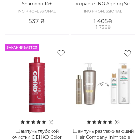
Shampoo 14+
возрасте ING AgeIng Set
60+
ING PROFESSIONAL
ING PROFESSIONAL
537
₴
1 405
₴
1 756
₴
ЗАКАНЧИВАЕТСЯ
(6)
(6)
Шампунь глубокой
Шампунь разглаживающий
очистки C:EHKO Color
Hair Company Inimitable