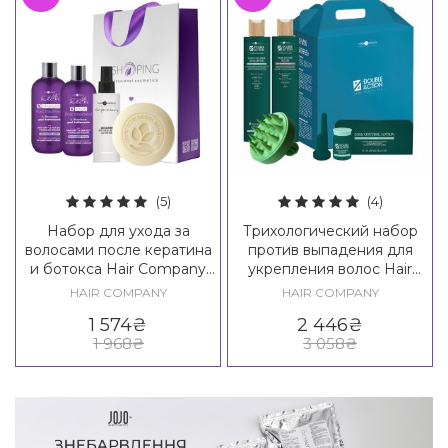
(5)
(4)
Набор для ухода за
Трихологический набор
волосами после кератина
против выпадения для
и ботокса Hair Company
укрепления волос Hair
Inimitable Tech K-liss Kit
Company Double Action
HAIR COMPANY
HAIR COMPANY
Loss Control Kit
1 574
₴
2 446
₴
1 968
₴
3 058
₴