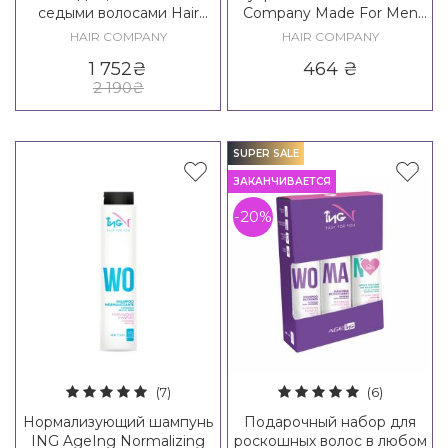
седыми волосами Hair
Company Made For Men
Company Inimitable Blonde
Reinforcing Shampoo
HAIR COMPANY
HAIR COMPANY
Post Treatment Kit
1 752
₴
464
₴
2 190
₴
SUPER SALE
ЗАКАНЧИВАЕТСЯ
-20%
(7)
(6)
Нормализующий шампунь
Подарочный набор для
ING AgeIng Normalizing
роскошных волос в любом