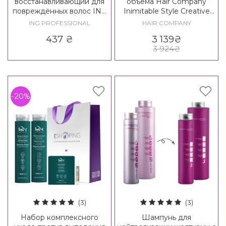
восстанавливающий для
объема Hair Company
повреждённых волос ING
Inimitable Style Creative
Treating Reconstruction
Inspiration Density Hair Kit
ING PROFESSIONAL
HAIR COMPANY
Shampoo
XXL
437
₴
3 139
₴
3 924
₴
-20%
(3)
(3)
Набор комплексного
Шампунь для