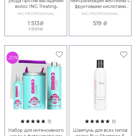
ухода против выпадения
нейтрализации желтизны с
волос ING Treating
фруктовыми кислотами
Vitalizing Kit
ING Coloring Anti-Yellow
ING PROFESSIONAL
ING PROFESSIONAL
Shampoo
1 513
₴
519
₴
1 891
₴
-20%
(1)
(1)
Набор для интенсивного
Шампунь для всех типов
ухода с фитокератином
волос Nua Shampoo &