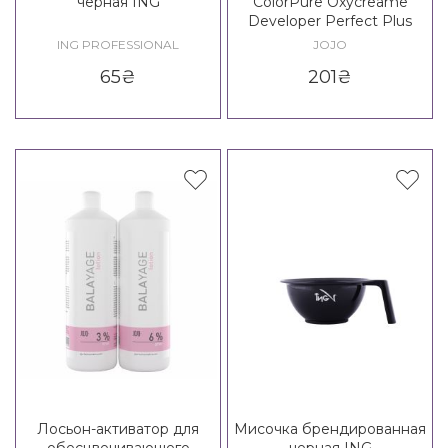
черная ING
ColorPure Oxycreame
Developer Perfect Plus
ING PROFESSIONAL
JOJO
65
₴
201
₴
Лосьон-активатор для
Мисочка брендированная
обесцвечивающего
черная ING