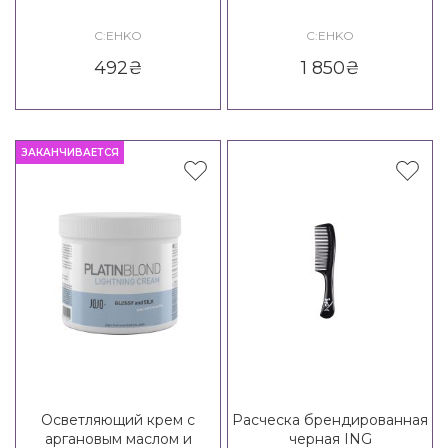
C:EHKO
C:EHKO
492
₴
1 850
₴
ЗАКАНЧИВАЕТСЯ
Осветляющий крем с
Расческа брендированная
аргановым маслом и
черная ING