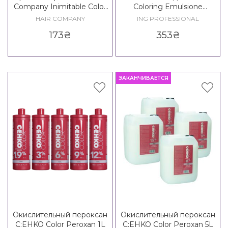
Company Inimitable Color
Coloring Emulsione
Oxidant Emulsion
Oxidante Sensitive
HAIR COMPANY
ING PROFESSIONAL
173
₴
353
₴
ЗАКАНЧИВАЕТСЯ
Окислительный пероксан
Окислительный пероксан
C:EHKO Color Peroxan 1L
C:EHKO Color Peroxan 5L