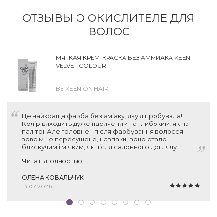
ОТЗЫВЫ О ОКИСЛИТЕЛЕ ДЛЯ
ВОЛОС
МЯГКАЯ КРЕМ-КРАСКА БЕЗ АММИАКА KEEN
VELVET COLOUR
BE KEEN ON HAIR
Це найкраща фарба без аміаку, яку я пробувала!
Колір виходить дуже насиченим та глибоким, як на
палітрі. Але головне - після фарбування волосся
зовсім не пересушене, навпаки, воно стало
блискучим і м'яким, як після салонного догляду.
Раджу всім, хто піклується про здоров'я свого
Читать полностью
волосся!
ОЛЕНА КОВАЛЬЧУК
13.07.2026