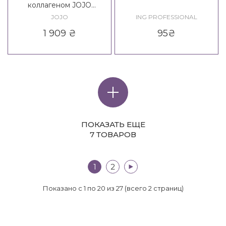
коллагеном JOJO
PlatinBlond Lightning
JOJO
ING PROFESSIONAL
Ceam
1 909
₴
95
₴
ПОКАЗАТЬ ЕЩЕ
7 ТОВАРОВ
1
2
>|
Показано с 1 по 20 из 27 (всего 2 страниц)