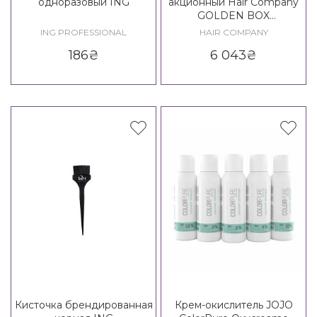
одноразовый ING
акционный Hair Company
GOLDEN BOX
PROFESSIONAL
ING PROFESSIONAL
HAIR COMPANY
186
₴
6 043
₴
Кисточка брендированная
Крем-окислитель JOJO