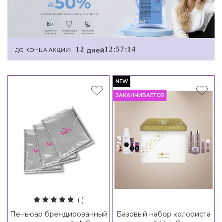
1
2
1
2
:
5
7
:
1
4
дней
ДО КОНЦА АКЦИИ:
NEW
ЗАКАНЧИВАЕТСЯ
(1)
Пеньюар брендированный
Базовый набор колориста