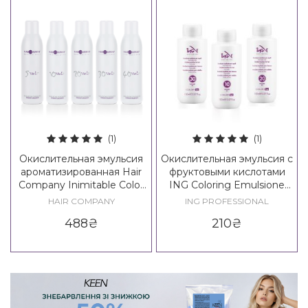
(1)
(1)
Окислительная эмульсия
Окислительная эмульсия с
ароматизированная Hair
фруктовыми кислотами
Company Inimitable Color
ING Coloring Emulsione
Oxidant Emulsion
Oxidante
HAIR COMPANY
ING PROFESSIONAL
488
₴
210
₴