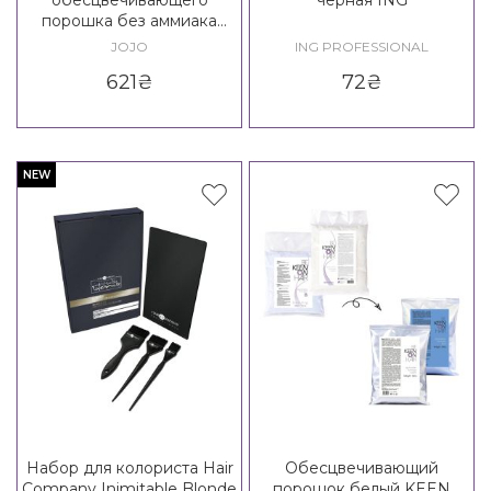
порошка без аммиака
JOJO Balayage System
JOJO
ING PROFESSIONAL
Lotion
621
₴
72
₴
NEW
Набор для колориста Hair
Обесцвечивающий
Company Inimitable Blonde
порошок белый KEEN