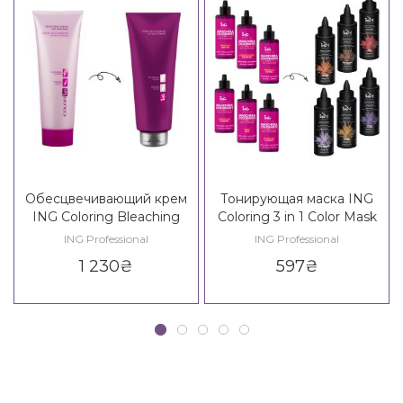
Обесцвечивающий крем
Тонирующая маска ING
ING Coloring Bleaching
Coloring 3 in 1 Color Mask
Cream
ING Professional
ING Professional
1 230
₴
597
₴