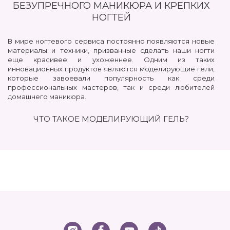
БЕЗУПРЕЧНОГО МАНИКЮРА И КРЕПКИХ
НОГТЕЙ
В мире ногтевого сервиса постоянно появляются новые
материалы и техники, призванные сделать наши ногти
еще красивее и ухоженнее. Одним из таких
инновационных продуктов являются моделирующие гели,
которые завоевали популярность как среди
профессиональных мастеров, так и среди любителей
домашнего маникюра.
ЧТО ТАКОЕ МОДЕЛИРУЮЩИЙ ГЕЛЬ?
Моделирующий гель – это вязкий материал на основе
акрилатов, который полимеризуется (затвердевает) под
воздействием ультрафиолетовой или LED-лампы. Он
предназначен для создания искусственных ногтей,
укрепления натуральной ногтевой пластины, коррекции
формы и длины ногтей, а также для дизайна.
Моделирующие гели для ногтей обладают рядом
преимуществ перед другими материалами:
Прочность и долговечность: гелевые ногти устойчивы