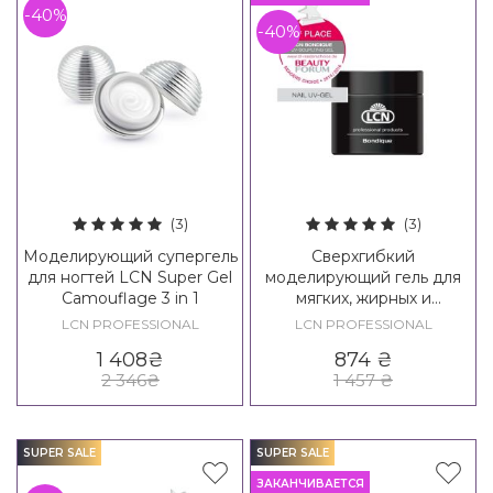
-40%
-40%
(3)
(3)
Моделирующий супергель
Сверхгибкий
для ногтей LCN Super Gel
моделирующий гель для
Camouflage 3 in 1
мягких, жирных и
эластичных ногтей LCN
LCN PROFESSIONAL
LCN PROFESSIONAL
Bondique - UV-Aufbau-Gel
1 408
₴
874
₴
2 346
₴
1 457
₴
SUPER SALE
SUPER SALE
ЗАКАНЧИВАЕТСЯ