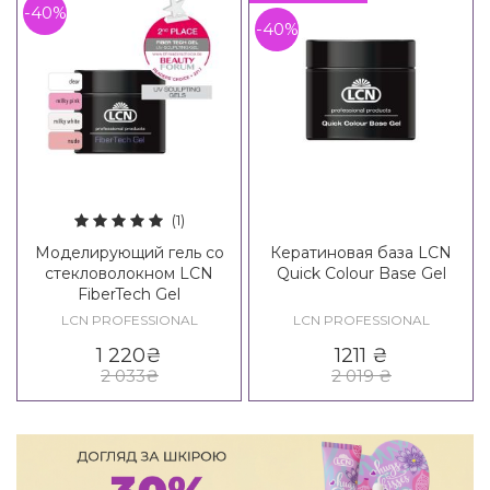
-40%
-40%
(1)
Моделирующий гель со
Кератиновая база LCN
стекловолокном LCN
Quick Colour Base Gel
FiberTech Gel
LCN PROFESSIONAL
LCN PROFESSIONAL
1 220
₴
1211
₴
2 033
₴
2 019
₴