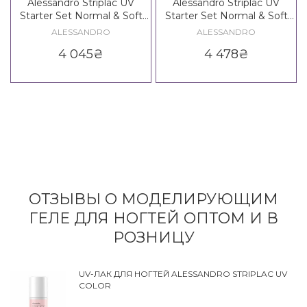
Alessandro Striplac UV
Alessandro Striplac UV
Starter Set Normal & Soft
Starter Set Normal & Soft
Nails - 1 Colour
Nails - 2 Colours
ALESSANDRO
ALESSANDRO
4 045
₴
4 478
₴
ОТЗЫВЫ О МОДЕЛИРУЮЩИМ
ГЕЛЕ ДЛЯ НОГТЕЙ ОПТОМ И В
РОЗНИЦУ
UV-ЛАК ДЛЯ НОГТЕЙ ALESSANDRO STRIPLAC UV
COLOR