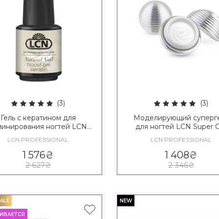
(3)
(3)
Гель с кератином для
Моделирующий суперг
минирования ногтей LCN
для ногтей LCN Super G
Natural Nail Boost Gel
Camouflage 3 in 1
LCN PROFESSIONAL
LCN PROFESSIONAL
1 576
₴
1 408
₴
2 627
₴
2 346
₴
ALE
NEW
ИВАЕТСЯ