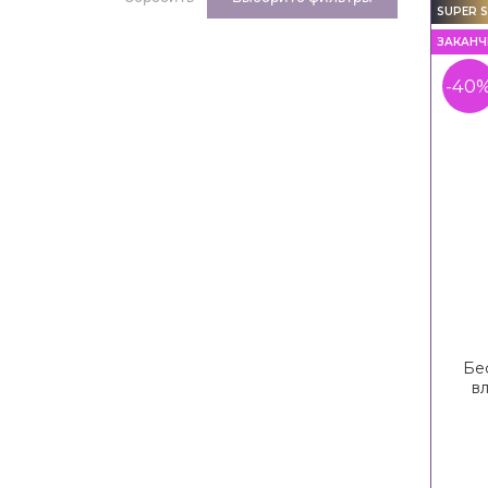
SUPER S
ЗАКАНЧ
-40
Бе
в
LC