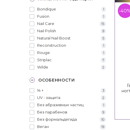
Bondique
1
-40
Fusion
1
Nail Care
15
Nail Polish
9
Natural Nail Boost
5
Reconstruction
1
Rouge
1
Striplac
7
Wilde
2
ОСОБЕННОСТИ
Г
14 +
ног
3
UV - защита
2
Без абразивных частиц
1
Без парабенов
9
Без формальдегида
10
Веган
19