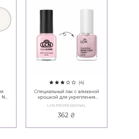
(4)
ия
Специальный лак с алмазной
 Nail
крошкой для укрепления
e
ногтей розовый LCN Diamond
LCN PROFESSIONAL
Base Nail Care Pink
362
₴