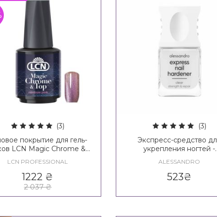
%
(3)
(3)
овое покрытие для гель-
Экспресс-средство д
ков LCN Magic Chrome &
укрепления ногтей -
Top
Alessandro Internationa
LCN PROFESSIONAL
ALESSANDRO
Express Nail Hardener
1222
₴
523
₴
2 037
₴