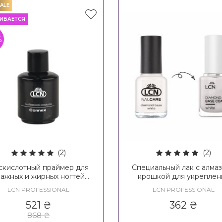
ALE
ИВАЕТСЯ
%
(2)
(2)
скислотный праймер для
Специальный лак с алма
лажных и жирных ногтей
крошкой для укреплен
N Connex Haftverstarke
ногтей белый LCN Diam
LCN PROFESSIONAL
LCN PROFESSIONAL
Base Nail Care White
521
₴
362
₴
868
₴