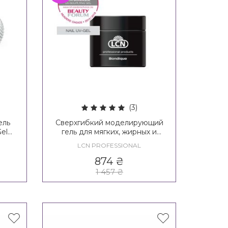
(3)
ель
Сверхгибкий моделирующий
el
гель для мягких, жирных и
эластичных ногтей LCN
LCN PROFESSIONAL
Bondique - UV-Aufbau-Gel
874
₴
1 457
₴