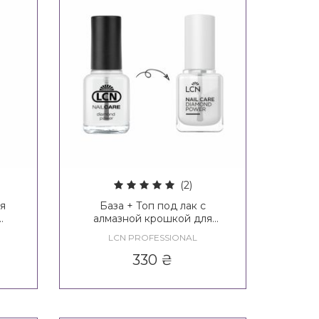
(2)
ля
База + Топ под лак с
алмазной крошкой для
l
укрепления ногтей LCN
LCN PROFESSIONAL
Diamond Power
330
₴