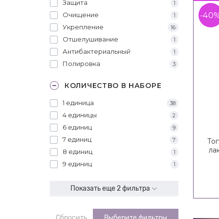
Защита
1
-40
Очищение
1
Укрепление
16
Отшелушивание
1
Антибактериальный
1
Полировка
3
КОЛИЧЕСТВО В НАБОРЕ
1 единица
38
4 единицы
2
6 единиц
9
7 единиц
7
Топ
ла
8 единиц
1
9 единиц
1
Показать еще 2 фильтра
Сбросить
Выберите фильтры