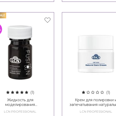
ALE
%
(1)
(1)
Жидкость для
Крем для полировки 
моделирования
запечатывания натураль
олиакрилового геля LCN
ногтей - LCN Natural Ca
LCN PROFESSIONAL
LCN PROFESSIONAL
ion Liquid Easy Modelling
Cream