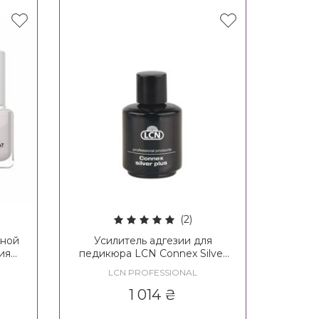
(2)
зной
Усилитель адгезии для
ия
педикюра LCN Connex Silver
ond
Plus
LCN PROFESSIONAL
1 014
₴