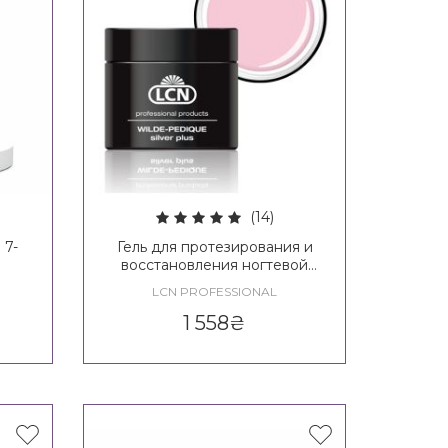
(14)
 7-
Гель для протезирования и
восстановления ногтевой
пластины на ногах с
LCN PROFESSIONAL
серебром LCN WILDE-
PEDIQUE Silver Plus, 10 ml
1 558
₴