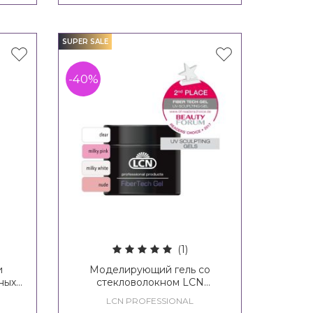
SUPER SALE
-40%
(1)
и
Моделирующий гель со
ных
стекловолокном LCN
re
FiberTech Gel
LCN PROFESSIONAL