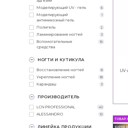
адгезии
Моделирующий UV - гель
6
Моделирующий
1
антимикозный гель
Полигель
2
Ламинирование ногтей
3
Вспомогательные
16
средства
НОГТИ И КУТИКУЛА
Восстановление ногтей
8
UV-
Укрепление ногтей
18
Карандаш
3
ПРОИЗВОДИТЕЛЬ
LCN PROFESSIONAL
40
ALESSANDRO
10
ТОВАР 
ЛИНЕЙКА ПРОДУКЦИИ
SUPER S