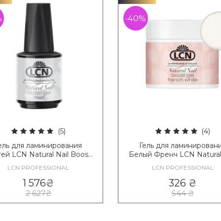
%
-40%
(5)
(4)
ель для ламинирования
Гель для ламинирован
тей LCN Natural Nail Boost
Белый Френч LCN Natural
Gel
Boost Gel French Whit
LCN PROFESSIONAL
LCN PROFESSIONAL
1 576
₴
326
₴
2 627
₴
544
₴