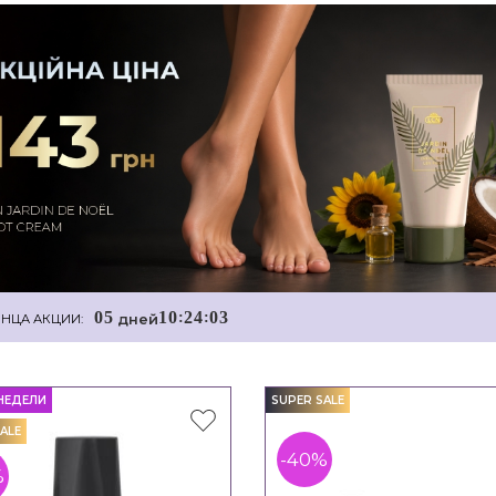
0
5
1
0
2
4
0
2
:
:
дней
НЦА АКЦИИ:
НЕДЕЛИ
SUPER SALE
ALE
-40%
%