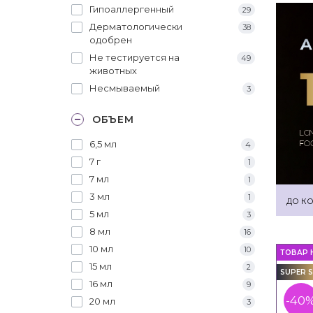
Гипоаллергенный
29
Дерматологически
38
одобрен
Не тестируется на
49
животных
Несмываемый
3
ОБЪЕМ
6,5 мл
4
7 г
1
7 мл
1
3 мл
1
ДО КО
5 мл
3
8 мл
16
10 мл
10
ТОВАР 
15 мл
2
SUPER S
16 мл
9
-40
20 мл
3