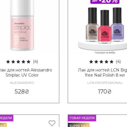
(4)
(4)
лак для ногтей Alessandro
Лак для ногтей LCN Big
Striplac UV Color
free Nail Polish 8 мл
ALESSANDRO
LCN PROFESSIONAL
528
₴
170
₴
НЕДЕЛИ
ТОВАР НЕДЕЛИ
ALE
SUPER SALE