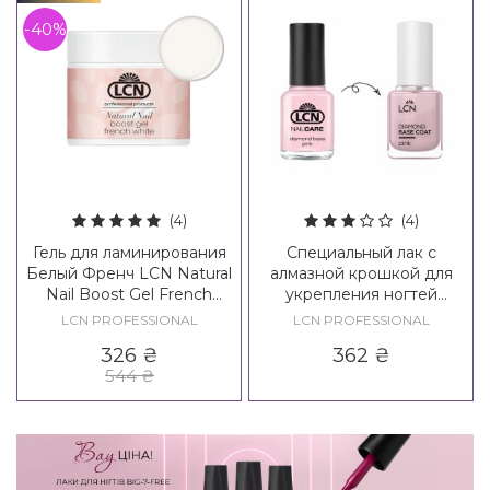
-40%
(4)
(4)
Гель для ламинирования
Специальный лак с
Белый Френч LCN Natural
алмазной крошкой для
Nail Boost Gel French
укрепления ногтей
White
розовый LCN Diamond
LCN PROFESSIONAL
LCN PROFESSIONAL
Base Nail Care Pink
326
₴
362
₴
544
₴