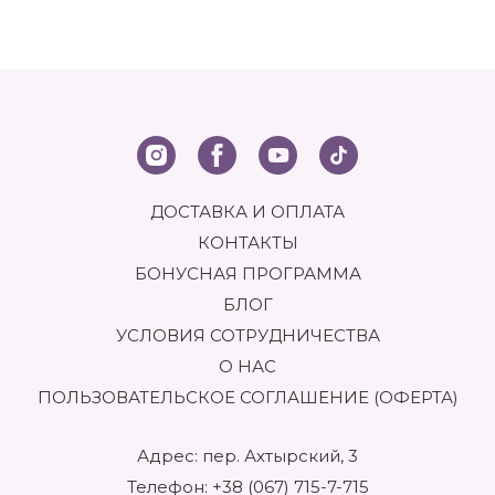
витамины и минералы, способствующие решению
возникших проблем с ногтями, кутикулой, помогающие
придать ухоженный, здоровый и красивый вид рукам.
КАК ВЫБРАТЬ СРЕДСТВА ПО УХОДУ ЗА
КУТИКУЛОЙ И НОГТЯМИ
Правильный уход за ногтями подразумевает грамотный
подбор набора косметических препаратов, подходящих
для конкретного клиента. Основные проблемы ногтей
ДОСТАВКА И ОПЛАТА
можно условно разделить на две группы:
КОНТАКТЫ
ломкость и расслаивание ногтевой пластины;
БОНУСНАЯ ПРОГРАММА
сухость кожи вокруг ногтя, приводящая к появлению
БЛОГ
заусениц
УСЛОВИЯ СОТРУДНИЧЕСТВА
По своей структуре ногти представляют собой слой
О НАС
отмерших кератиновых клеток, который удерживается
плотным кожистым валиком – кутикулой. На краю кутикулы
ПОЛЬЗОВАТЕЛЬСКОЕ СОГЛАШЕНИЕ (ОФЕРТА)
постоянно появляются наслоения из отмерших клеток.
Скорость их образования разная у каждого человека.
Чтобы ногти выглядели ухоженными, необходимо
Адрес: пер. Ахтырский, 3
периодически очищать поверхность ногтевой пластины и
Телефон:
+38 (067) 715-7-715
обрезать край кутикулы.