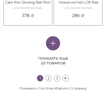
Care Kiwi Glowing Nail Shot
тонких ногтей LCN Nail
Care Nail Hardener
LCN PROFESSIONAL
LCN PROFESSIONAL
378
₴
286
₴
ПОКАЗАТЬ ЕЩЕ
20 ТОВАРОВ
1
2
3
>|
Показано с 1 по 20 из 49 (всего 3 страниц)