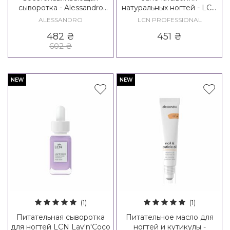
сыворотка - Alessandro
натуральных ногтей - LCN
International SOS Nail
Natural Care Cream
ALESSANDRO
LCN PROFESSIONAL
Repair Serum
482
₴
451
₴
602
₴
NEW
NEW
(1)
(1)
Питательная сыворотка
Питательное масло для
для ногтей LCN Lav'n'Coco
ногтей и кутикулы -