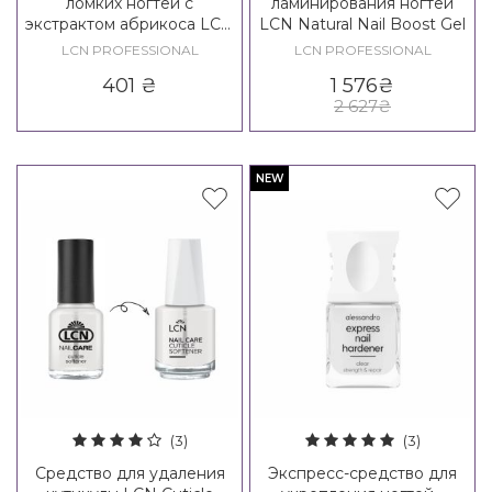
ломких ногтей с
ламинирования ногтей
экстрактом абрикоса LCN
LCN Natural Nail Boost Gel
Active Apricot Nail
LCN PROFESSIONAL
LCN PROFESSIONAL
401
₴
1 576
₴
2 627
₴
NEW
(3)
(3)
Средство для удаления
Экспресс-средство для