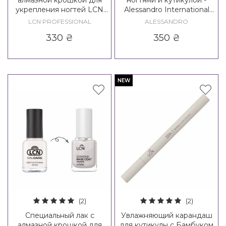
укрепления ногтей LCN
Alessandro International
Diamond Power
Care & Gloss Pen
LCN PROFESSIONAL
ALESSANDRO
330
₴
350
₴
NEW
(2)
(2)
Специальный лак с
Увлажняющий карандаш
алмазной крошкой для
для кутикулы с Бамбуком