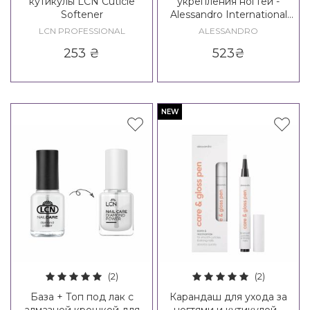
кутикулы LCN Cuticle
укрепления ногтей -
Softener
Alessandro International
Express Nail Hardener
LCN PROFESSIONAL
ALESSANDRO
253
₴
523
₴
NEW
(2)
(2)
База + Топ под лак с
Карандаш для ухода за
алмазной крошкой для
ногтями и кутикулой -