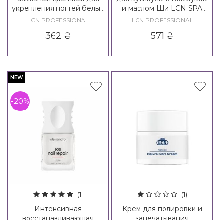
укрепления ногтей белый
и маслом Ши LCN SPA
LCN Diamond Base Nail
Bamboo Cuticle Care Pen
LCN PROFESSIONAL
LCN PROFESSIONAL
Care White
362
₴
571
₴
NEW
-20%
(1)
(1)
Интенсивная
Крем для полировки и
восстанавливающая
запечатывания