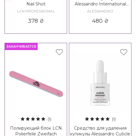
Nail Shot
Alessandro International
Nail & Cuticle Oil
LCN PROFESSIONAL
ALESSANDRO
378
₴
480
₴
ЗАКАНЧИВАЕТСЯ
(1)
(1)
Полирующий блок LCN
Средство для удаления
Polierfeile Zweifach
кутикулы Alessandro Cuticle