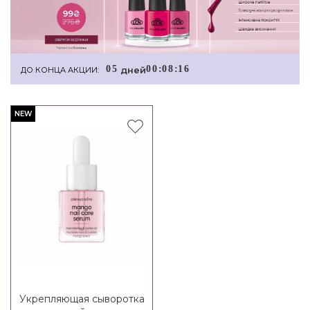
0
5
0
0
:
0
8
:
1
6
дней
ДО КОНЦА АКЦИИ:
NEW
Укрепляющая сыворотка