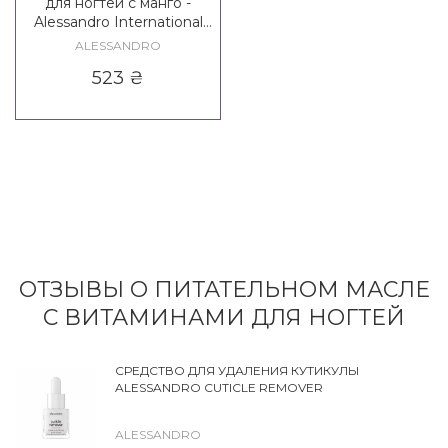
для ногтей с манго -
Alessandro International
Mango Nail Care Serum
ALESSANDRO
523
₴
ОТЗЫВЫ О ПИТАТЕЛЬНОМ МАСЛЕ
С ВИТАМИНАМИ ДЛЯ НОГТЕЙ
СРЕДСТВО ДЛЯ УДАЛЕНИЯ КУТИКУЛЫ
ALESSANDRO CUTICLE REMOVER
ALESSANDRO