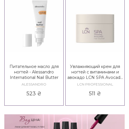
Питательное масло для
Увлажняющий крем для
ногтей - Alessandro
ногтей с витаминами и
International Nail Butter
авокадо LCN SPA Avocado
Nail Butter
ALESSANDRO
LCN PROFESSIONAL
523
₴
511
₴