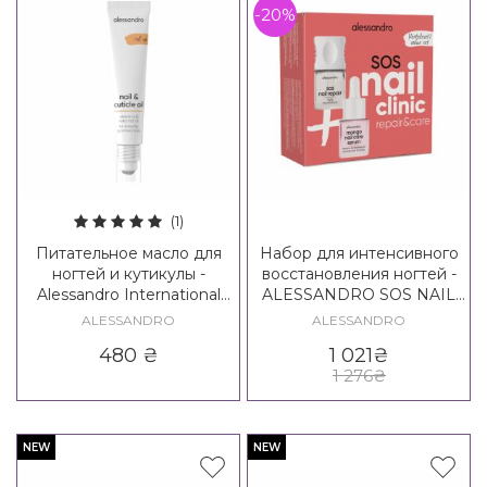
-20%
(1)
Питательное масло для
Набор для интенсивного
ногтей и кутикулы -
восстановления ногтей -
Alessandro International
ALESSANDRO SOS NAIL
Nail & Cuticle Oil
CLINIC BOX REPAIR &
ALESSANDRO
ALESSANDRO
CARE SET
480
₴
1 021
₴
1 276
₴
NEW
NEW