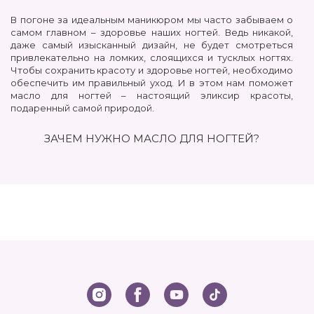
В погоне за идеальным маникюром мы часто забываем о
самом главном – здоровье наших ногтей. Ведь никакой,
даже самый изысканный дизайн, не будет смотреться
привлекательно на ломких, слоящихся и тусклых ногтях.
Чтобы сохранить красоту и здоровье ногтей, необходимо
обеспечить им правильный уход. И в этом нам поможет
масло для ногтей – настоящий эликсир красоты,
подаренный самой природой.
ЗАЧЕМ НУЖНО МАСЛО ДЛЯ НОГТЕЙ?
Масло для ногтей – это не просто косметическое
средство, а настоящий источник питательных веществ,
витаминов и микроэлементов, необходимых для здоровья
и красоты ногтей. Регулярное использование масла
позволяет добиться поразительных результатов:
Укрепление ногтевой пластины. Масла, богатые
витамином Е, кератином и кальцием, проникают в
структуру ногтя, укрепляя его изнутри и предотвращая
ломкость и расслаивание.
Стимуляция роста ногтей. Благодаря улучшению
кровообращения и питанию ногтевого матрикса,