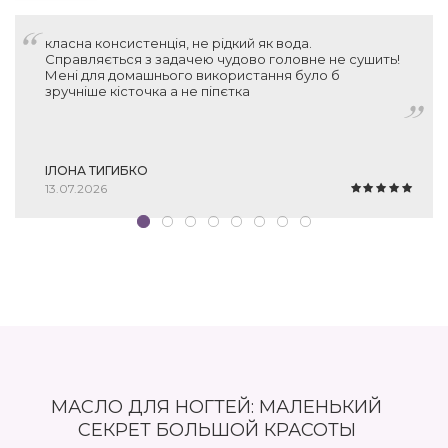
класна консистенція, не рідкий як вода.
Справляється з задачею чудово головне не сушить!
Мені для домашнього використання було б
зручніше кісточка а не піпєтка
ІЛОНА ТИГИБКО
13.07.2026
МАСЛО ДЛЯ НОГТЕЙ: МАЛЕНЬКИЙ
СЕКРЕТ БОЛЬШОЙ КРАСОТЫ