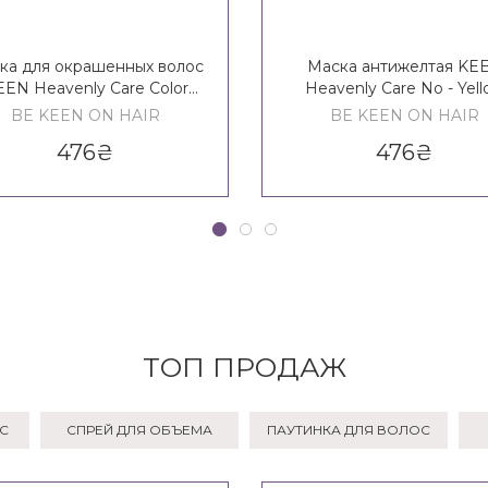
ка для окрашенных волос
Маска антижелтая KE
EEN Heavenly Care Color
Heavenly Care No - Yel
Protect Mask
Mask
BE KEEN ON HAIR
BE KEEN ON HAIR
476
₴
476
₴
ТОП ПРОДАЖ
ОС
CПРЕЙ ДЛЯ ОБЪЕМА
ПАУТИНКА ДЛЯ ВОЛОС