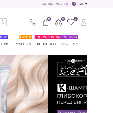
+38 (067) 715-7-715
RU
0
0
0
ИДКИ
LIMITED
ДО 58% ВЫГОДЫ
BEST OFFER
ДЕЛИ
TRAVEL SIZE
НАБОРЫ
МАСТЕРАМ