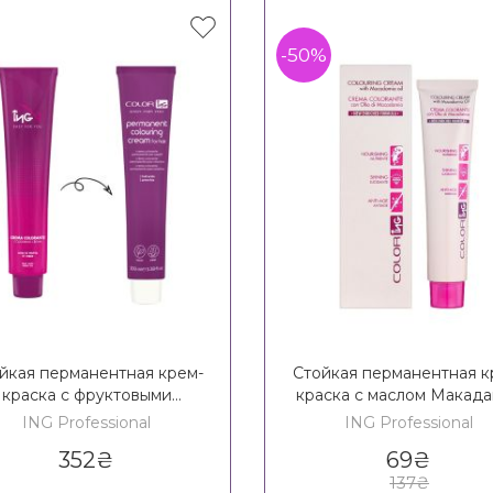
-50%
йкая перманентная крем-
Стойкая перманентная к
краска с фруктовыми
краска с маслом Макад
лотами Ing Coloring Cream
ING Coloring Cream Wi
ING Professional
ING Professional
With Fruit Acids
Macadamia Oil
352
₴
69
₴
137
₴