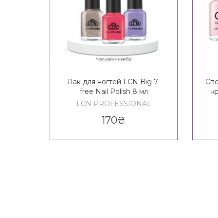
Лак для ногтей LCN Big 7-
Спе
free Nail Polish 8 мл
к
ног
LCN PROFESSIONAL
170
₴