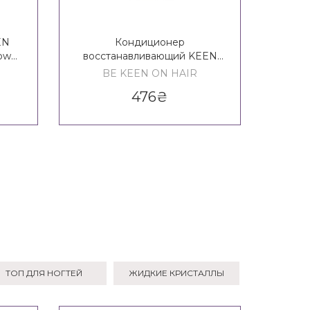
EN
Кондиционер
Кон
low
восстанавливающий KEEN
KEE
Heavenly Care Repair
BE KEEN ON HAIR
Conditioner
476
₴
ТОП ДЛЯ НОГТЕЙ
ЖИДКИЕ КРИСТАЛЛЫ