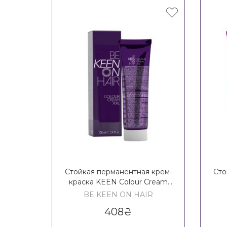
Стойкая перманентная крем-
Сто
краска KEEN Colour Cream
XXL
кис
BE KEEN ON HAIR
408
₴