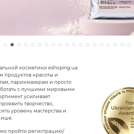
льной косметики eshoping.ua
 продуктов красоты и
там, парикмахерам и просто
работать с лучшими мировыми
ортимент усиливает
проявить творчество,
ить уровень мастерства и
нише.
имо пройти регистрацию/