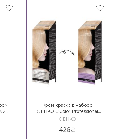
рем-
Крем-краска в наборе
Оки
амии
C:EHKO C:Color Professional
C:EHK
th
Coloration
C:EHKO
426
₴