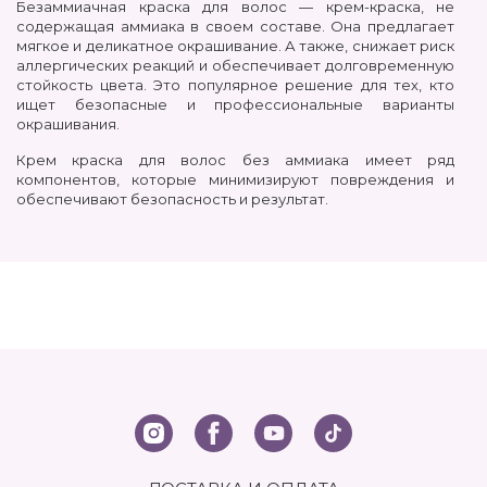
Безаммиачная краска для волос — крем-краска, не
содержащая аммиака в своем составе. Она предлагает
мягкое и деликатное окрашивание. А также, снижает риск
аллергических реакций и обеспечивает долговременную
стойкость цвета. Это популярное решение для тех, кто
ищет безопасные и профессиональные варианты
окрашивания.
Крем краска для волос без аммиака имеет ряд
компонентов, которые минимизируют повреждения и
обеспечивают безопасность и результат.
Безаммиачная краска для волос профессиональная
обладает несколькими преимуществами
мягкое и деликатное воздействие: не содержит
аммиака, волосы меньше повреждаются, сохраняя
свою здоровую структуру.
сохранение естественного цвета и блеска: легко
смешивается с вашим естественным пигментом
снижение риска аллергических реакций, так как они не
содержат агрессивного аммиака
длительность и стойкость цвета: краска держится
дольше, что обеспечивает длительное сохранение