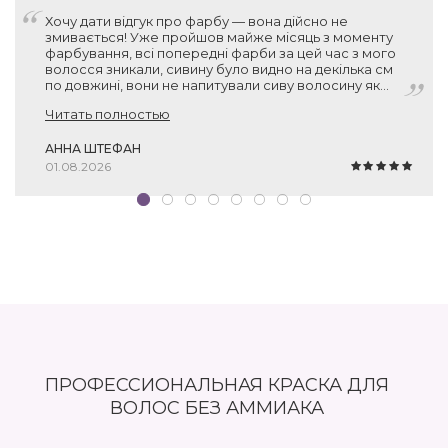
Хочу дати відгук про фарбу — вона дійсно не
змивається! Уже пройшов майже місяць з моменту
фарбування, всі попередні фарби за цей час з мого
волосся зникали, сивину було видно на декілька см
по довжині, вони не напитували сиву волосину як
слід. А ця фарба тримається! Нові волосинки без
Читать полностью
пігменту місцями відросли, звісно, але вся інша
поверхня залишається пофарбованою. Тому дуже
дякую вам за рекомендацію, фарба прекрасна!
АННА ШТЕФАН
01.08.2026
ПРОФЕССИОНАЛЬНАЯ КРАСКА ДЛЯ
ВОЛОС БЕЗ АММИАКА