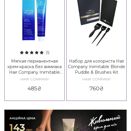
(1)
Мягкая перманентная
Набор для колориста Hair
крем-краска без аммиака
Company Inimitable Blonde
Hair Company Inimitable
Puddle & Brushes Kit
Color Coloring Cream
HAIR COMPANY
HAIR COMPANY
Ammonia Free
485
₴
760
₴