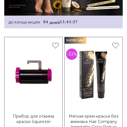
0
4
1
3
:
4
3
:
3
6
дней
ДО КОНЦА АКЦИИ:
SUPER SALE
-33%
Прибор для отжима
Мягкая крем-краска без
краски Squeezer
аммиака Hair Company