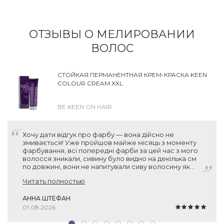
ОТЗЫВЫ О МЕЛИРОВАНИИ
ВОЛОС
СТОЙКАЯ ПЕРМАНЕНТНАЯ КРЕМ-КРАСКА KEEN
COLOUR CREAM XXL
BE KEEN ON HAIR
Хочу дати відгук про фарбу — вона дійсно не
змивається! Уже пройшов майже місяць з моменту
фарбування, всі попередні фарби за цей час з мого
волосся зникали, сивину було видно на декілька см
по довжині, вони не напитували сиву волосину як
слід. А ця фарба тримається! Нові волосинки без
Читать полностью
пігменту місцями відросли, звісно, але вся інша
поверхня залишається пофарбованою. Тому дуже
дякую вам за рекомендацію, фарба прекрасна!
АННА ШТЕФАН
01.08.2026