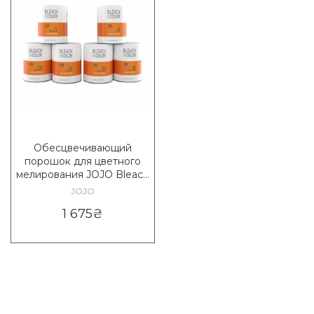
Обесцвечивающий
порошок для цветного
мелирования JOJO Bleach
In Color Bleach Powder
JOJO
1 675
₴