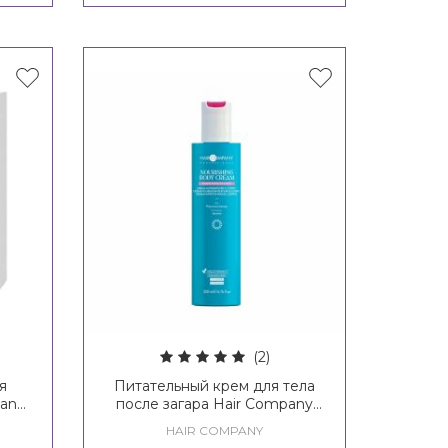
(2)
я
Питательный крем для тела
pany
после загара Hair Company
ine
Enjoy Your Summer Nourishing
HAIR COMPANY
Body Cream