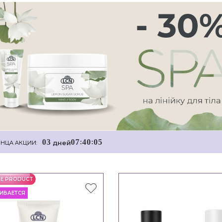
0
3
0
7
4
0
0
4
:
:
дней
НЦА АКЦИИ:
TE PRODUCT
ИВАЕТСЯ