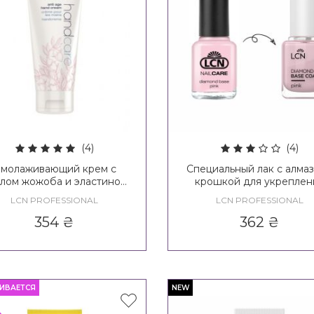
(4)
(4)
молаживающий крем с
Специальный лак с алма
лом жожоба и эластином
крошкой для укреплен
N Anti - Age Hand Cream
ногтей розовый LCN Dia
LCN PROFESSIONAL
LCN PROFESSIONAL
Base Nail Care Pink
354
₴
362
₴
ИВАЕТСЯ
NEW