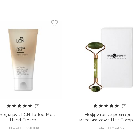
(2)
(2)
м для рук LCN Toffee Melt
Нефритовый ролик дл
Hand Cream
массажа кожи Hair Com
Jade Roller Beauty Rout
LCN PROFESSIONAL
HAIR COMPANY