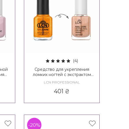
(4)
зной
Средство для укрепления
ия
ломких ногтей с экстрактом
mond
абрикоса LCN Active Apricot
LCN PROFESSIONAL
Nail
401
₴
-20%