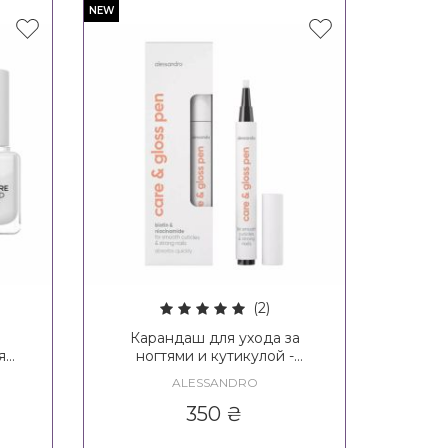
NEW
(2)
Карандаш для ухода за
я
ногтями и кутикулой -
CN
Alessandro International Care &
ALESSANDRO
Gloss Pen
350
₴