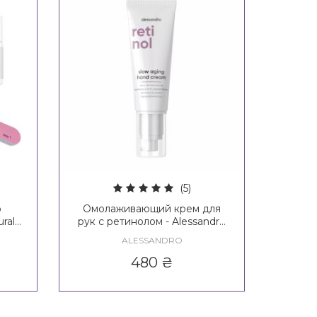
(5)
о
Омолаживающий крем для
ral
рук с ретинолом - Alessandro
International Retinol Slow
ALESSANDRO
Aging Hand Cream
480
₴