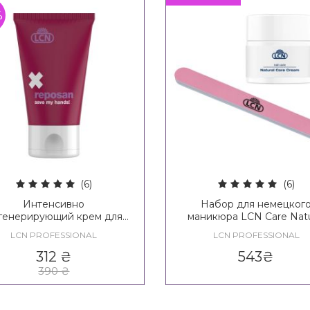
%
(6)
(6)
Интенсивно
Набор для немецког
генерирующий крем для
маникюра LCN Care Natu
очень сухой кожи рук с
Nail Set
LCN PROFESSIONAL
LCN PROFESSIONAL
тенолом и бисаболом LCN
Reposan
312
₴
543
₴
390
₴