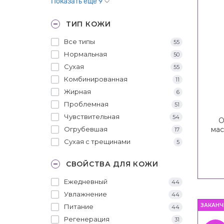
Показать еще 9
ТИП КОЖИ
Все типы
55
Нормальная
50
Сухая
55
Комбинированная
11
Жирная
6
Проблемная
51
Чувствительная
54
О
Огрубевшая
мас
17
LC
Сухая с трещинами
5
СВОЙСТВА ДЛЯ КОЖИ
Ежедневный
44
Увлажнение
44
ЗАКАНЧ
Питание
44
Регенерация
31