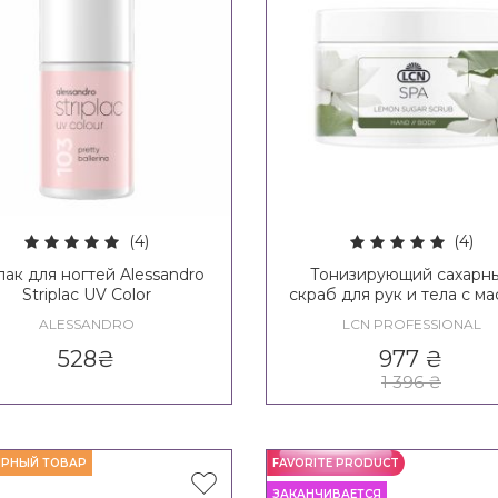
(4)
(4)
лак для ногтей Alessandro
Тонизирующий сахарн
Striplac UV Color
скраб для рук и тела с м
лимона LCN SPA Lem
ALESSANDRO
LCN PROFESSIONAL
Sugar Scrub
528
₴
977
₴
1 396
₴
РНЫЙ ТОВАР
FAVORITE PRODUCT
ЗАКАНЧИВАЕТСЯ