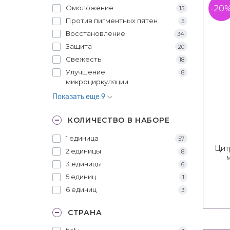
-20
Омоложение
15
Против пигментных пятен
5
Восстановление
34
Защита
20
Свежесть
18
Улучшение
8
микроциркуляции
Показать еще 9
КОЛИЧЕСТВО В НАБОРЕ
1 единица
57
Цит
2 единицы
8
3 единицы
6
мин
5 единиц
1
6 единиц
3
СТРАНА