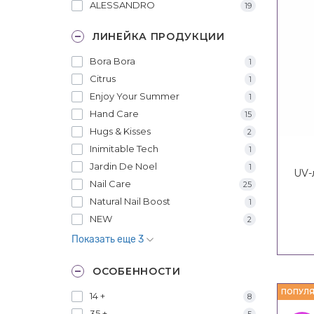
ALESSANDRO
19
ЛИНЕЙКА ПРОДУКЦИИ
Bora Bora
1
Citrus
1
Enjoy Your Summer
1
Hand Care
15
Hugs & Kisses
2
Inimitable Tech
1
Jardin De Noel
1
UV-
Nail Care
25
Natural Nail Boost
1
NEW
2
Показать еще 3
ОСОБЕННОСТИ
ПОПУЛЯ
14 +
8
35 +
5