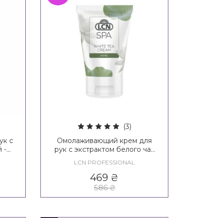
(3)
ук с
Омолаживающий крем для
 -
рук с экстрактом белого чая
l
LCN SPA White Tea Hand
LCN PROFESSIONAL
Hand
Cream
469
₴
586
₴