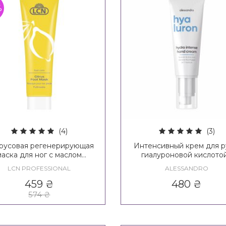
%
(4)
(3)
русовая регенерирующая
Интенсивный крем для р
маска для ног с маслом
гиалуроновой кислотой
даля и ши LCN Citrus Foot
Alessandro Internationa
LCN PROFESSIONAL
ALESSANDRO
Mask
Hyaluron Hydro Intense 
Cream
459
₴
480
₴
574
₴