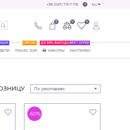
+38 (067) 715-7-715
RU
0
0
0
ИДКИ
LIMITED
ДО 58% ВЫГОДЫ
BEST OFFER
ДЕЛИ
TRAVEL SIZE
НАБОРЫ
МАСТЕРАМ
РОЗНИЦУ
-60%