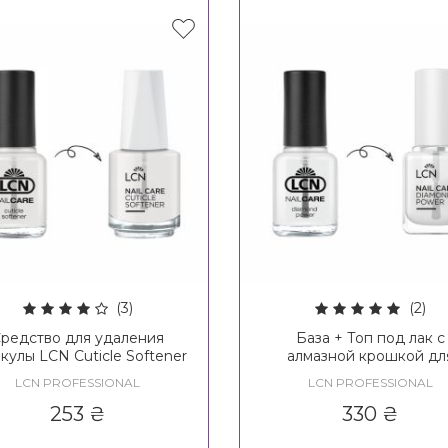
(3)
(2)
редство для удаления
База + Топ под лак с
кулы LCN Cuticle Softener
алмазной крошкой дл
укрепления ногтей L
LCN PROFESSIONAL
LCN PROFESSIONAL
Diamond Power
253
₴
330
₴