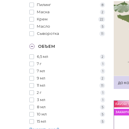
Пилинг
8
Маска
2
Крем
22
Масло
5
Сыворотка
11
ОБЪЕМ
6,5 мл
2
7 г
1
7 мл
1
9 мл
2
ДО КО
11 мл
11
2 г
1
3 мл
1
FAVORI
8 мл
5
ЗАКАНЧ
10 мл
5
15 мл
5