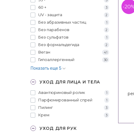
-20
60 +
3
UV - защита
2
Без абразивных частиц
1
Без парабенов
2
Без сульфатов
1
Без формальдегида
2
Веган
41
Гипоаллергенный
30
Показать еще 5
УХОД ДЛЯ ЛИЦА И ТЕЛА
Авантюриновый ролик
1
ре
Парфюмированный спрей
1
пан
Пилинг
3
Крем
3
УХОД ДЛЯ РУК