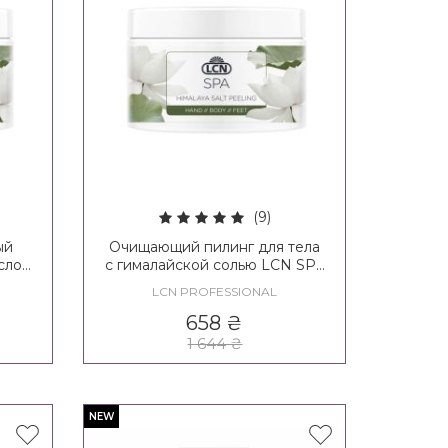
(9)
ый
Очищающий пилинг для тела
аслом
с гималайской солью LCN SPA
on
Himalaya Salt Peeling
LCN PROFESSIONAL
658
₴
1 644
₴
NEW