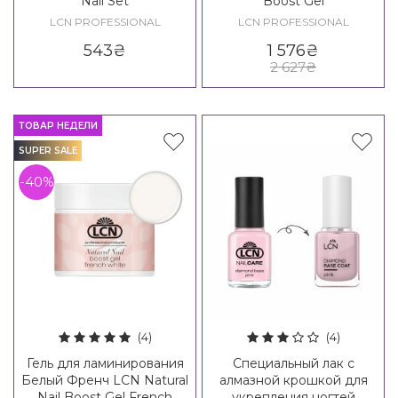
Nail Set
Boost Gel
LCN PROFESSIONAL
LCN PROFESSIONAL
543
₴
1 576
₴
2 627
₴
ТОВАР НЕДЕЛИ
SUPER SALE
-40%
(4)
(4)
Гель для ламинирования
Специальный лак с
Белый Френч LCN Natural
алмазной крошкой для
Nail Boost Gel French
укрепления ногтей