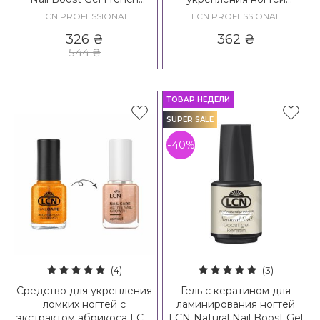
White
розовый LCN Diamond
LCN PROFESSIONAL
LCN PROFESSIONAL
Base Nail Care Pink
326
₴
362
₴
544
₴
ТОВАР НЕДЕЛИ
SUPER SALE
-40%
(4)
(3)
Средство для укрепления
Гель с кератином для
ломких ногтей с
ламинирования ногтей
экстрактом абрикоса LCN
LCN Natural Nail Boost Gel