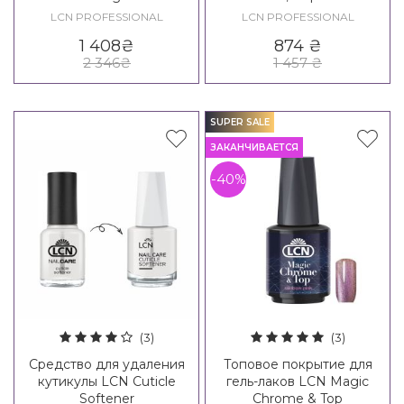
эластичных ногтей LCN
LCN PROFESSIONAL
LCN PROFESSIONAL
Bondique - UV-Aufbau-Gel
1 408
₴
874
₴
2 346
₴
1 457
₴
SUPER SALE
ЗАКАНЧИВАЕТСЯ
-40%
(3)
(3)
Средство для удаления
Топовое покрытие для
кутикулы LCN Cuticle
гель-лаков LCN Magic
Softener
Chrome & Top