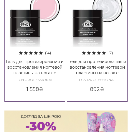
(14)
(7)
Гель для протезирования и
Гель для протезирования и
восстановления ногтевой
восстановления ногтевой
пластины на ногах с
пластины на ногах с
серебром LCN WILDE-
серебром LCN WILDE-
LCN PROFESSIONAL
LCN PROFESSIONAL
PEDIQUE Silver Plus, 10 ml
PEDIQUE Silver Plus, 5 ml
1 558
₴
892
₴