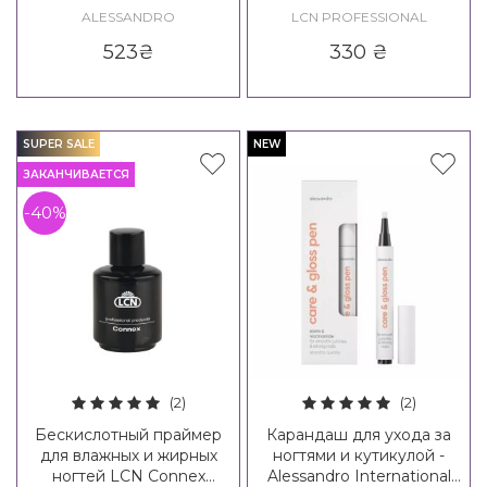
Express Nail Hardener
Diamond Power
ALESSANDRO
LCN PROFESSIONAL
523
₴
330
₴
SUPER SALE
NEW
ЗАКАНЧИВАЕТСЯ
-40%
(2)
(2)
Бескислотный праймер
Карандаш для ухода за
для влажных и жирных
ногтями и кутикулой -
ногтей LCN Connex
Alessandro International