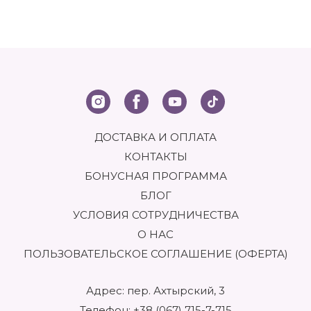
пластин, а также для заботы о кутикуле и коже рук. Это не
просто цветные лаки, как может показаться на первый
взгляд. Это комплексные решения, направленные на
поддержание здоровья и эстетической
привлекательности ногтей. Сюда входят разнообразные
средства с лечебными, питательными, защитными и
декоративными функциями. Правильно подобранный
арсенал таких продуктов позволяет решить множество
проблем: от ломкости и расслаивания до сухости
кутикулы и неравномерного цвета ногтевой пластины.
Использование качественных средств гарантирует не
ДОСТАВКА И ОПЛАТА
только превосходный внешний вид маникюра, но и
здоровье самих ногтей в долгосрочной перспективе.
КОНТАКТЫ
БОНУСНАЯ ПРОГРАММА
КАКИЕ СРЕДСТВА НУЖНЫ ДЛЯ УХОДА ЗА
БЛОГ
НОГТЯМИ?
УСЛОВИЯ СОТРУДНИЧЕСТВА
О НАС
Для комплексного ухода и создания безупречного
маникюра требуется несколько ключевых категорий
ПОЛЬЗОВАТЕЛЬСКОЕ СОГЛАШЕНИЕ (ОФЕРТА)
продуктов. Во-первых, это средства для подготовки
ногтевой пластины. К ним относятся обезжириватели и
праймеры, которые улучшают сцепление покрытия с
Адрес: пер. Ахтырский, 3
ногтем и продлевают стойкость маникюра. Во-вторых, не
обойтись без базового покрытия. Оно защищает ноготь
Телефон:
+38 (067) 715-7-715