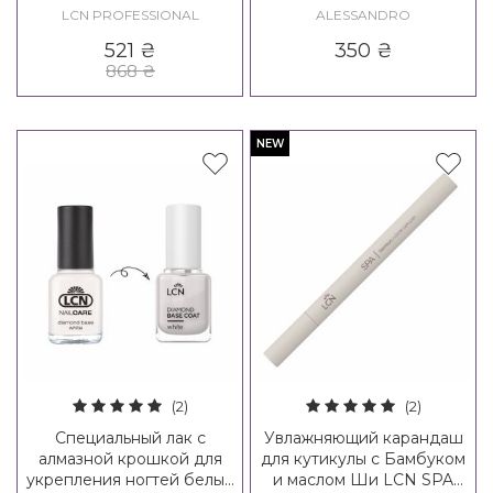
Haftverstarke
Care & Gloss Pen
LCN PROFESSIONAL
ALESSANDRO
521
₴
350
₴
868
₴
NEW
(2)
(2)
Специальный лак с
Увлажняющий карандаш
алмазной крошкой для
для кутикулы с Бамбуком
укрепления ногтей белый
и маслом Ши LCN SPA