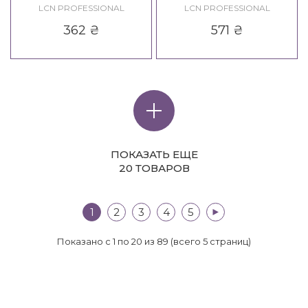
LCN Diamond Base Nail
Bamboo Cuticle Care Pen
LCN PROFESSIONAL
LCN PROFESSIONAL
Care White
362
₴
571
₴
ПОКАЗАТЬ ЕЩЕ
20 ТОВАРОВ
1
2
3
4
5
>|
Показано с 1 по 20 из 89 (всего 5 страниц)