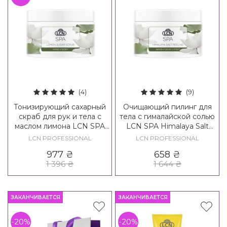
(4)
(9)
Тонизирующий сахарный
Очищающий пилинг для
скраб для рук и тела с
тела с гималайской солью
маслом лимона LCN SPA
LCN SPA Himalaya Salt
Lemon Sugar Scrub
Peeling
LCN PROFESSIONAL
LCN PROFESSIONAL
977
₴
658
₴
1 396
₴
1 644
₴
ЗАКАНЧИВАЕТСЯ
ЗАКАНЧИВАЕТСЯ
-20%
-20%