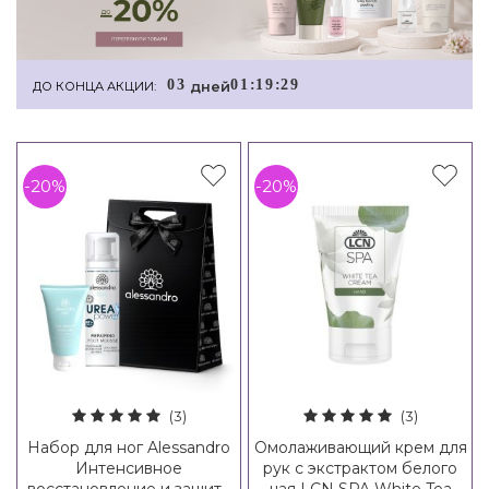
0
3
0
1
:
1
9
:
2
9
дней
ДО КОНЦА АКЦИИ:
-20%
-20%
(3)
(3)
Набор для ног Alessandro
Омолаживающий крем для
Интенсивное
рук с экстрактом белого