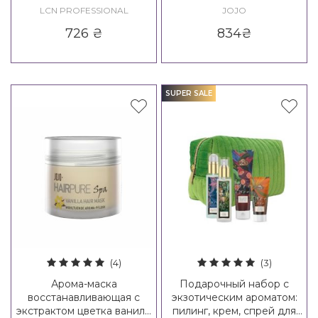
Peeling Honeydew Melon
Mask
LCN PROFESSIONAL
JOJO
726
₴
834
₴
SUPER SALE
(4)
(3)
Арома-маска
Подарочный набор с
восстанавливающая с
экзотическим ароматом:
экстрактом цветка ванили
пилинг, крем, спрей для