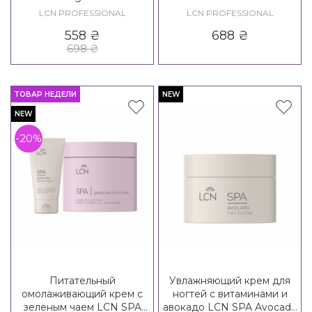
Cream
LCN PROFESSIONAL
LCN PROFESSIONAL
558
₴
688
₴
698
₴
ТОВАР НЕДЕЛИ
NEW
NEW
-20%
Питательный
Увлажняющий крем для
омолаживающий крем с
ногтей с витаминами и
зеленым чаем LCN SPA
авокадо LCN SPA Avocado