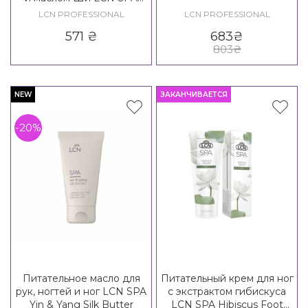
Bamboo Cuticle Care Pen
LCN PROFESSIONAL
LCN PROFESSIONAL
571
₴
683
₴
803
₴
NEW
ЗАКАНЧИВАЕТСЯ
-20%
Питательное масло для
Питательный крем для ног
рук, ногтей и ног LCN SPA
с экстрактом гибискуса
Yin & Yang Silk Butter
LCN SPA Hibiscus Foot