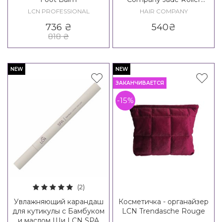
Beauty Routine
LCN PROFESSIONAL
HAIR COMPANY
736
₴
540
₴
818
₴
NEW
NEW
ЗАКАНЧИВАЕТСЯ
-15%
(2)
Увлажняющий карандаш
Косметичка - органайзер
для кутикулы с Бамбуком
LCN Trendasche Rouge
и маслом Ши LCN SPA