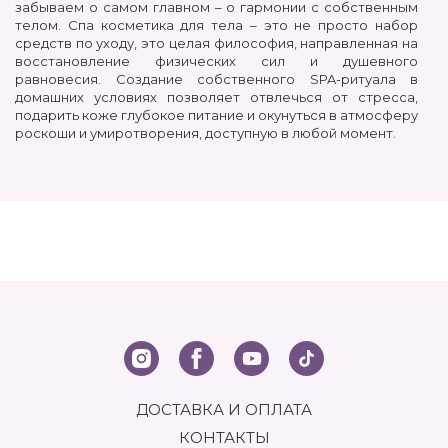
забываем о самом главном – о гармонии с собственным
телом. Спа косметика для тела – это не просто набор
средств по уходу, это целая философия, направленная на
восстановление физических сил и душевного
равновесия. Создание собственного SPA-ритуала в
домашних условиях позволяет отвлечься от стресса,
подарить коже глубокое питание и окунуться в атмосферу
роскоши и умиротворения, доступную в любой момент.
Современный ритм жизни диктует свои правила, и поход в
салон не всегда вписывается в плотный график. Именно
поэтому все больше ценителей качественного ухода
стремятся купить косметику SPA для тела для домашнего
использования. Это инвестиция в свое здоровье и
красоту, которая окупается сияющей кожей, прекрасным
настроением и ощущением внутренней гармонии.
ФИЛОСОФИЯ SPA: БОЛЬШЕ, ЧЕМ ПРОСТО УХОД
Ключевое отличие SPA-ухода от обычных гигиенических
процедур заключается в комплексном подходе. Это
ритуал, где важна каждая деталь: от текстуры средства и
его аромата до окружающей обстановки.
ДОСТАВКА И ОПЛАТА
Профессиональная спа косметика для тела создается с
КОНТАКТЫ
учетом этого принципа. Ее формулы обогащены