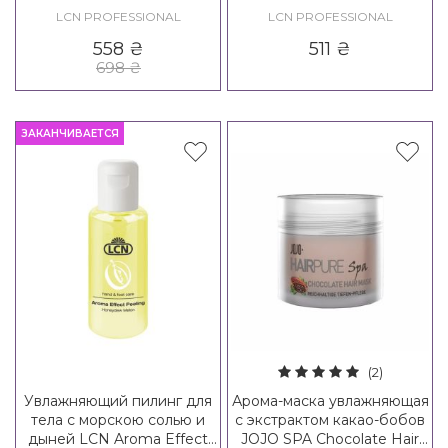
Green Tea Hand Cream
Nail Butter
LCN PROFESSIONAL
LCN PROFESSIONAL
558
₴
511
₴
698
₴
ЗАКАНЧИВАЕТСЯ
(2)
Увлажняющий пилинг для
Арома-маска увлажняющая
тела с морскою солью и
с экстрактом какао-бобов
дыней LCN Aroma Effect
JOJO SPA Chocolate Hair