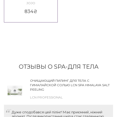
JOJO SPA Berry Hair Mask
JOJO
834
₴
ОТЗЫВЫ О SPA-ДЛЯ ТЕЛА
ОЧИЩАЮЩИЙ ПИЛИНГ ДЛЯ ТЕЛА С
ГИМАЛАЙСКОЙ СОЛЬЮ LCN SPA HIMALAYA SALT
PEELING
LCN PROFESSIONAL
Дуже сподобався цей пілінг! Має приємний, ніжний
аромат. Після використання шкіра стає гладенькою,