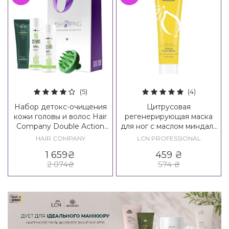
(5)
(4)
Набор детокс-очищения
Цитрусовая
кожи головы и волос Hair
регенерирующая маска
Company Double Action
для ног с маслом миндаля
Home Beauty Detox Kit
и ши LCN Citrus Foot Mask
HAIR COMPANY
LCN PROFESSIONAL
1 659
₴
459
₴
2 074
₴
574
₴