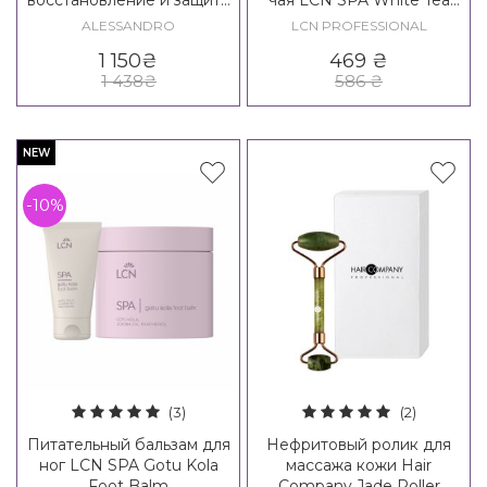
восстановление и защита
чая LCN SPA White Tea
от сухости
Hand Cream
ALESSANDRO
LCN PROFESSIONAL
1 150
₴
469
₴
1 438
₴
586
₴
NEW
-10%
(3)
(2)
Питательный бальзам для
Нефритовый ролик для
ног LCN SPA Gotu Kola
массажа кожи Hair
Foot Balm
Company Jade Roller