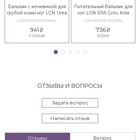
Бальзам с мочевиной для
Питательный бальзам для
грубой кожи ног LCN Urea
ног LCN SPA Gotu Kola
25% Foot Balm
Foot Balm
LCN PROFESSIONAL
LCN PROFESSIONAL
941
₴
736
₴
1 046
₴
818
₴
ОТЗЫВЫ И ВОПРОСЫ
Задать вопрос
Написать отзыв
Отзывы
Вопрос