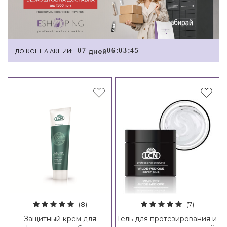
0
7
0
6
:
0
3
:
4
4
дней
ДО КОНЦА АКЦИИ:
(8)
(7)
Защитный крем для
Гель для протезирования и