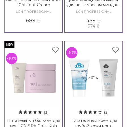
10% Foot Cream
для ног с маслом миндаля
и ши LCN Citrus Foot Mask
LCN PROFESSIONAL
LCN PROFESSIONAL
689
₴
459
₴
574
₴
NEW
-10%
-10%
(3)
(3)
Питательный бальзам для
Питательный крем для
ног LCN SPA Gotu Kola
грубой кожи ног с