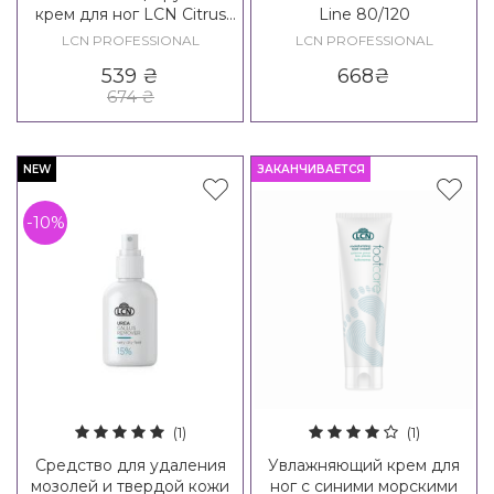
крем для ног LCN Citrus
Line 80/120
Foot Cream
LCN PROFESSIONAL
LCN PROFESSIONAL
539
₴
668
₴
674
₴
NEW
ЗАКАНЧИВАЕТСЯ
-10%
(1)
(1)
Средство для удаления
Увлажняющий крем для
мозолей и твердой кожи
ног с синими морскими