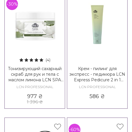
-30%
(4)
Тонизирующий сахарный
Крем - пилинг для
скраб для рук и тела с
экспресс - педикюра LCN
маслом лимона LCN SPA
Express Pedicure 2 in 1
Lemon Sugar Scrub
Clean & Peel
LCN PROFESSIONAL
LCN PROFESSIONAL
977
₴
586
₴
1 396
₴
-60%