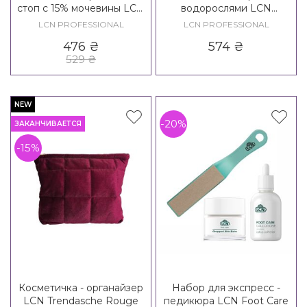
стоп с 15% мочевины LCN
водорослями LCN
Urea Calluse Remuver
Moisturizing Foot Cream
LCN PROFESSIONAL
LCN PROFESSIONAL
Blue
476
₴
574
₴
529
₴
NEW
-20%
ЗАКАНЧИВАЕТСЯ
-15%
Косметичка - органайзер
Набор для экспресс -
LCN Trendasche Rouge
педикюра LCN Foot Care