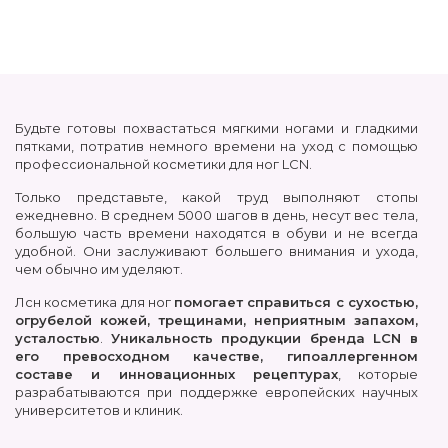
Будьте готовы похвастаться мягкими ногами и гладкими
пятками, потратив немного времени на уход с помощью
профессиональной косметики для ног LCN.
Только представьте, какой труд выполняют стопы
ежедневно. В среднем 5000 шагов в день, несут вес тела,
большую часть времени находятся в обуви и не всегда
удобной. Они заслуживают большего внимания и ухода,
чем обычно им уделяют.
Лсн косметика для ног
помогает справиться с сухостью,
огрубелой кожей, трещинами, неприятным запахом,
усталостью
.
Уникальность продукции бренда LCN в
его превосходном качестве, гипоаллергенном
составе и инновационных рецептурах
, которые
разрабатываются при поддержке европейских научных
университетов и клиник.
Питательный бальзам для ног, освежающие кремы для