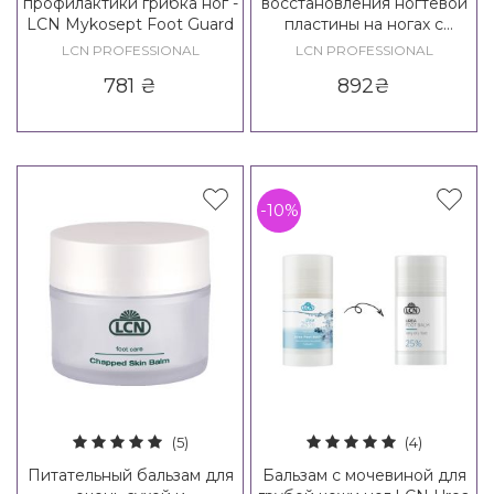
профилактики грибка ног -
восстановления ногтевой
LCN Mykosept Foot Guard
пластины на ногах с
серебром LCN WILDE-
LCN PROFESSIONAL
LCN PROFESSIONAL
PEDIQUE Silver Plus, 5 ml
781
₴
892
₴
-10%
(5)
(4)
Питательный бальзам для
Бальзам с мочевиной для