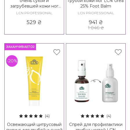
очень сухой и
грубой кожи ног LCN Urea
загрубевшей кожи ног
25% Foot Balm
LCN Chapped Skin Balm
LCN PROFESSIONAL
LCN PROFESSIONAL
529
₴
941
₴
1 046
₴
ЗАКАНЧИВАЕТСЯ
-20%
(4)
(4)
Освежающий цитрусовый
Спрей для профилактики
пилинг для грубой и сухой
грибка ногтей LCN