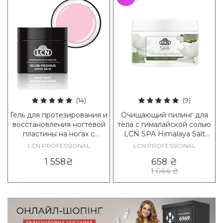
(14)
(9)
Гель для протезирования и
Очищающий пилинг для
восстановления ногтевой
тела с гималайской солью
пластины на ногах с
LCN SPA Himalaya Salt
серебром LCN WILDE-
Peeling
LCN PROFESSIONAL
LCN PROFESSIONAL
PEDIQUE Silver Plus, 10 ml
1 558
₴
658
₴
1 644
₴