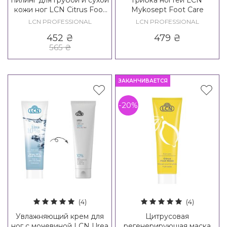
кожи ног LCN Citrus Foot
Mykosept Foot Care
Peeling
LCN PROFESSIONAL
LCN PROFESSIONAL
452
₴
479
₴
565
₴
ЗАКАНЧИВАЕТСЯ
-20%
(4)
(4)
Увлажняющий крем для
Цитрусовая
ног с мочевиной LCN Urea
регенерирующая маска