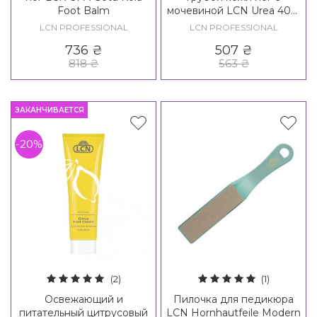
Foot Balm
мочевиной LCN Urea 40%
Chapped Skin Cream
LCN PROFESSIONAL
LCN PROFESSIONAL
736
₴
507
₴
818
₴
563
₴
ЗАКАНЧИВАЕТСЯ
-20%
(2)
(1)
Освежающий и
Пилочка для педикюра
питательный цитрусовый
LCN Hornhautfeile Modern