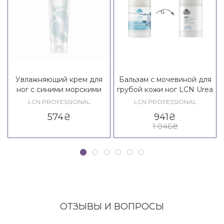
Увлажняющий крем для
Бальзам с мочевиной для
ног с синими морскими
грубой кожи ног LCN Urea
водорослями LCN
25% Foot Balm
LCN PROFESSIONAL
LCN PROFESSIONAL
Moisturizing Foot Cream
574
₴
941
₴
Blue
1 046
₴
ОТЗЫВЫ И ВОПРОСЫ