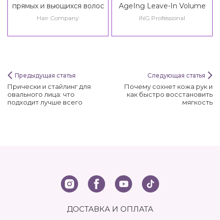
прямых и вьющихся волос
AgeIng Leave-In Volume
Hair Company Inimitable
Spray All Over Hair
Hair Company
ING Professional
Style Straight & Curly Fluid /
Creative Inspiration
Hypershape Texturizing
Fixing Fluid
Предыдущая статья
Следующая статья
Прически и стайлинг для
Почему сохнет кожа рук и
овального лица: что
как быстро восстановить
подходит лучше всего
мягкость
ДОСТАВКА И ОПЛАТА