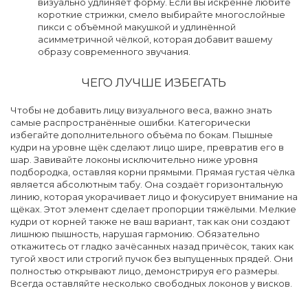
визуально удлиняет форму. Если вы искренне любите
короткие стрижки, смело выбирайте многослойные
пикси с объёмной макушкой и удлинённой
асимметричной чёлкой, которая добавит вашему
образу современного звучания.
ЧЕГО ЛУЧШЕ ИЗБЕГАТЬ
Чтобы не добавить лицу визуального веса, важно знать
самые распространённые ошибки. Категорически
избегайте дополнительного объёма по бокам. Пышные
кудри на уровне щёк сделают лицо шире, превратив его в
шар. Завивайте локоны исключительно ниже уровня
подбородка, оставляя корни прямыми. Прямая густая чёлка
является абсолютным табу. Она создаёт горизонтальную
линию, которая укорачивает лицо и фокусирует внимание на
щёках. Этот элемент сделает пропорции тяжёлыми. Мелкие
кудри от корней также не ваш вариант, так как они создают
лишнюю пышность, нарушая гармонию. Обязательно
откажитесь от гладко зачёсанных назад причёсок, таких как
тугой хвост или строгий пучок без выпущенных прядей. Они
полностью открывают лицо, демонстрируя его размеры.
Всегда оставляйте несколько свободных локонов у висков.