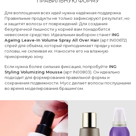
ПРАВИЛЬНУЮ ФОРМУ
Для воплощения всех идей нужна надёжная поддержка.
Правильные продукты не только зафиксируют результат, но
и защитят волосы от повреждений. Для создания
безупречной пышности у корней вам понадобится
невесомое средство. Идеальным выбором станет
ING
AgeIng Leave-In Volume Spray All Over Hair
(арт IN00672)
спрей для объёма, который приподнимает пряди у кожи
головы, не склеивая их. Наносите его на влажную
прикорневую зону.
Если нужна более сильная фиксация, попробуйте
ING
Styling Volumizing Mousse
(арт IN00803). Он идеально
подходит для формирования правильной формы и
сохранения подвижности. Мусс делает волосы послушными
во время моделирования брашингом.