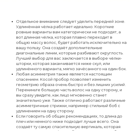
Отдельное внимание следует уделить передней зоне.
Удлинённая чёлка работает идеально. Короткие
ровные варианты вам категорически не подходят, а
вот длинная чёлка, которая плавно переходит в
общую массу волос, будет работать исключительно на
вашу пользу. Она создаёт дополнительные
диагональные линии, которые разбивают округлость.
Лучший выбор для вас заключается в выборе чёлки-
шторки, которая заканчивается ниже скул, или
удлинённого варианта, мягко зачёсанного на один бок.
Любая асимметрия также является настоящим
спасением. Косой пробор позволяет изменить
геометрию образа очень быстро и без лишних усилий.
Перекиньте большую часть волос на одну сторону, и
вы сразу увидите, как лицо мгновенно станет
значительно уже. Также отлично работают различные
асимметричные стрижки, например стильный боб с
удлинением на одну сторону.
Если говорить об общих рекомендациях, то длина до
плеч или немного ниже подходит лучше всего. Она
создаёт ту самую спасительную вертикаль, которая