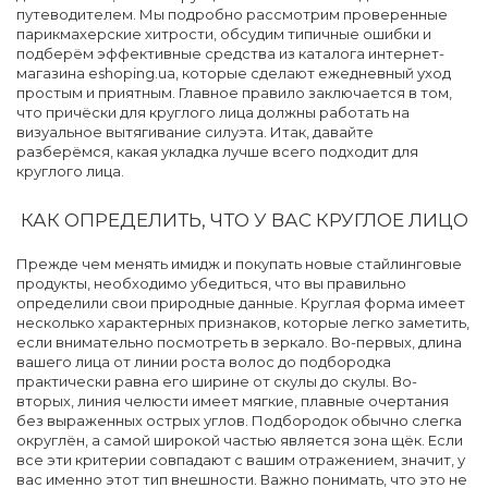
путеводителем. Мы подробно рассмотрим проверенные
парикмахерские хитрости, обсудим типичные ошибки и
подберём эффективные средства из каталога интернет-
магазина eshoping.ua, которые сделают ежедневный уход
простым и приятным. Главное правило заключается в том,
что причёски для круглого лица должны работать на
визуальное вытягивание силуэта. Итак, давайте
разберёмся, какая укладка лучше всего подходит для
круглого лица.
КАК ОПРЕДЕЛИТЬ, ЧТО У ВАС КРУГЛОЕ ЛИЦО
Прежде чем менять имидж и покупать новые стайлинговые
продукты, необходимо убедиться, что вы правильно
определили свои природные данные. Круглая форма имеет
несколько характерных признаков, которые легко заметить,
если внимательно посмотреть в зеркало. Во-первых, длина
вашего лица от линии роста волос до подбородка
практически равна его ширине от скулы до скулы. Во-
вторых, линия челюсти имеет мягкие, плавные очертания
без выраженных острых углов. Подбородок обычно слегка
округлён, а самой широкой частью является зона щёк. Если
все эти критерии совпадают с вашим отражением, значит, у
вас именно этот тип внешности. Важно понимать, что это не