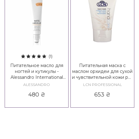
(1)
Питательное масло для
Питательная маска с
ногтей и кутикулы -
маслом орхидеи для сухой
Alessandro International
и чувствительной кожи рук
Nail & Cuticle Oil
LCN Hand Mask
ALESSANDRO
LCN PROFESSIONAL
480
₴
653
₴