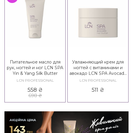
Питательное масло для
Увлажняющий крем для
рук, ногтей и ног LCN SPA
ногтей с витаминами и
Yin & Yang Silk Butter
авокадо LCN SPA Avocado
Nail Butter
LCN PROFESSIONAL
LCN PROFESSIONAL
558
₴
511
₴
698
₴