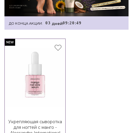
0
3
0
9
:
2
0
:
4
9
дней
ДО КОНЦА АКЦИИ:
NEW
Укрепляющая сыворотка
для ногтей с манго -