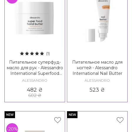
(1)
Питательное суперфуд-
Питательное масло для
масло для рук - Alessandro
ногтей - Alessandro
International Superfood
International Nail Butter
Hand Butter
ALESSANDRO
ALESSANDRO
482
₴
523
₴
602
₴
NEW
NEW
-20%