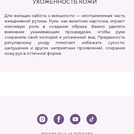
УХОЖЕННОСТЬ КОЖИ
Для женщин забота о внешности — неотъемлемая часть
ежедневной рутины. Руки, как визитная карточка, играют
ключевую роль в создании образа. Важно уделять
внимание ухаживающим процедурам, чтобы руки
сохраняли свой молодой и ухоженный вид. Преданность
регулярному уходу помогает избежать сухости,
шелушения и других неприятных проявлений, сохраняя
кожу рук в отличной форме.
Масло для рук
— настоящий эликсир красоты,
предназначенный для питания, увлажнения и
восстановления кожи рук. Оно проникает глубоко в
клетки, насыщая их полезными веществами. Такое масло
создает невидимую пленку, защищая кожу от воздействия
внешних факторов и предотвращая потерю влаги.
Профессиональное масло для рук имеют в своем
составе уникальные компоненты, способные
восстанавливать, укреплять и омолаживать кожу.
ПРЕИМУЩЕСТВА ИСПОЛЬЗОВАНИЯ МАСЕЛ ДЛЯ
РУК: