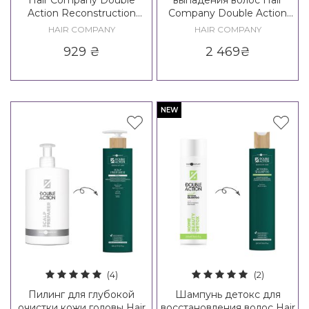
Action Reconstruction
Company Double Action
Mousse
Loss Control Patch
HAIR COMPANY
HAIR COMPANY
929
₴
2 469
₴
NEW
(4)
(2)
Пилинг для глубокой
Шампунь детокс для
очистки кожи головы Hair
восстановления волос Hair