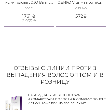
кожи головы JOJO Balance
C:EHKO Vital Haartomikum
Rosemary Vials
3B Formel
JOJO
C:EHKO
1761
₴
572
₴
2 935
₴
ОТЗЫВЫ О ЛИНИИ ПРОТИВ
ВЫПАДЕНИЯ ВОЛОС ОПТОМ И В
РОЗНИЦУ
НАБОР ДЛЯ ЧУВСТВЕННОГО SPA -
АРОМАРИТУАЛА ВОЛОС HAIR COMPANY DOUBLE
ACTION HOME BEAUTY SPA RELAX KIT