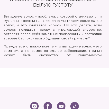
БЫЛУЮ ГУСТОТУ
Выпадение волос – проблема, с которой сталкиваются и
мужчины, и женщины. Ежедневно мы теряем около 50-100
волос, и это считается нормой. Но что делать, если
волосы покидают голову с угрожающей скоростью,
оставляя после себя заметные проплешины и заставляя
всерьез беспокоиться о будущем своей прически?
Прежде всего, важно понять, что выпадение волос – это
симптом, а не самостоятельное заболевание. Причин
может быть множество: от генетической
предрасположенности и гормональных сбоев до стресса,
неправильного питания и агрессивного ухода. Поэтому
первое, что нужно сделать – это обратиться к
специалисту-трихологу, который проведет диагностику и
выявит корень проблемы.
КАК РЕАЛЬНО ОСТАНОВИТЬ ВЫПАДЕНИЕ
ВОЛОС?
Не существует универсального ответа на этот вопрос,
ведь эффективное лечение зависит от причины