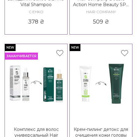
Vital Shampoo
Action Home Beauty SPA
Relaxing Shampoo
C:EHKO
HAIR COMPANY
378
₴
509
₴
NEW
NEW
ЗАКАНЧИВАЕТСЯ
Комплекс для волос
Крем-пилинг детокс для
универсальный Hair
очищения кожи головы