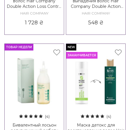
волос Hair Company
выпадения волос Hair
Double Action Loss Control
Company Double Action
Lotion
Vitalize Loss Control
HAIR COMPANY
HAIR COMPANY
Shampoo
1 728
₴
548
₴
ТОВАР НЕДЕЛИ
NEW
ЗАКАНЧИВАЕТСЯ
(4)
(4)
Бивалентный лосьон
Маска детокс для