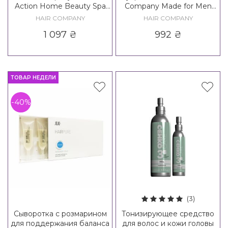
Action Home Beauty Spa
Company Made for Men
Relaxing Lotion
Reinforcing Lotion
HAIR COMPANY
HAIR COMPANY
1 097
₴
992
₴
ТОВАР НЕДЕЛИ
-40%
(3)
Сыворотка с розмарином
Тонизирующее средство
для поддержания баланса
для волос и кожи головы