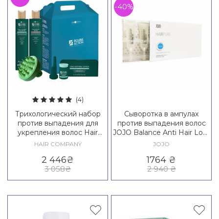
-40%
(4)
Трихологический набор
Сыворотка в ампулах
против выпадения для
против выпадения волос
укрепления волос Hair
JOJO Balance Anti Hair Loss
Company Double Action
Vials
HAIR COMPANY
JOJO
Loss Control Kit
2 446
₴
1764
₴
3 058
₴
2 940
₴