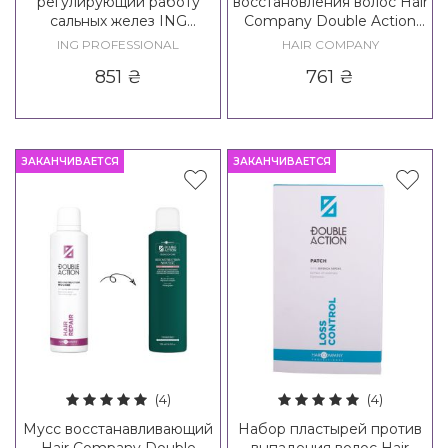
регулирующий работу
восстановления волос Hair
сальных желез ING
Company Double Action
Treating Bivalent Lotion
Exfoliate Home Beauty
ING PROFESSIONAL
HAIR COMPANY
Dandruff-Sebum
Detox Mask
851
₴
761
₴
ЗАКАНЧИВАЕТСЯ
ЗАКАНЧИВАЕТСЯ
(4)
(4)
Мусс восстанавливающий
Набор пластырей против
Hair Company Double
выпадения волос Hair