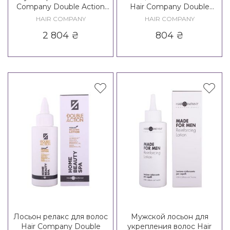
Company Double Action
Hair Company Double
Ritual Cross-Line Complex
Action Exfoliante Home
HAIR COMPANY
HAIR COMPANY
Beauty Detox Peeling
2 804
₴
804
₴
Лосьон релакс для волос
Мужской лосьон для
Hair Company Double
укрепления волос Hair