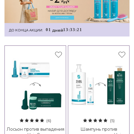
0
1
1
3
:
3
3
:
2
0
дней
ДО КОНЦА АКЦИИ:
(6)
(5)
Лосьон против выпадения
Шампунь против