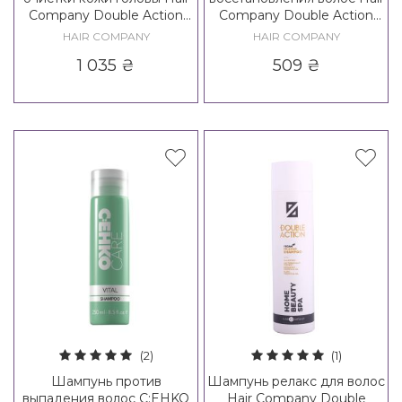
Company Double Action
Company Double Action
Ritual Scalp Preparer
Exfoliate Home Beauty
HAIR COMPANY
HAIR COMPANY
Detox Shampoo
1 035
₴
509
₴
(2)
(1)
Шампунь против
Шампунь релакс для волос
выпадения волос C:EHKO
Hair Company Double