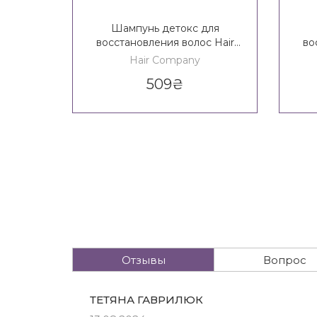
Шампунь детокс для
восстановления волос Hair
во
Company Double Action
C
Hair Company
Exfoliate Home Beauty Detox
Exf
509
₴
Shampoo
Отзывы
Вопрос
ТЕТЯНА ГАВРИЛЮК