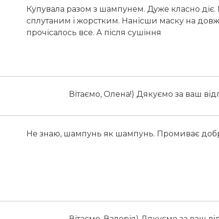
Купувала разом з шампунем. Дуже класно діє.
сплутаним і жорстким. Нанісши маску на довжи
прочісалось все. А після сушіння
Вітаємо, Олена!) Дякуємо за ваш відг
Не знаю, шампунь як шампунь. Промиває добр
Вітаємо, Валерія) Дякуємо за ваш від