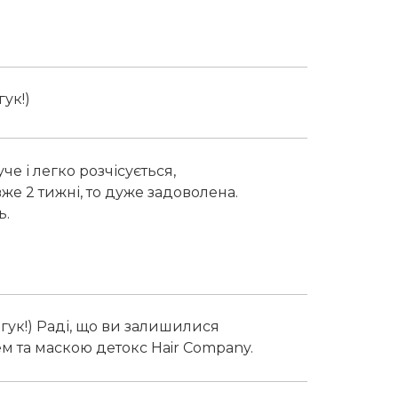
гук!)
е і легко розчісується,
же 2 тижні, то дуже задоволена.
ь.
дгук!) Раді, що ви залишилися
м та маскою детокс Hair Company.