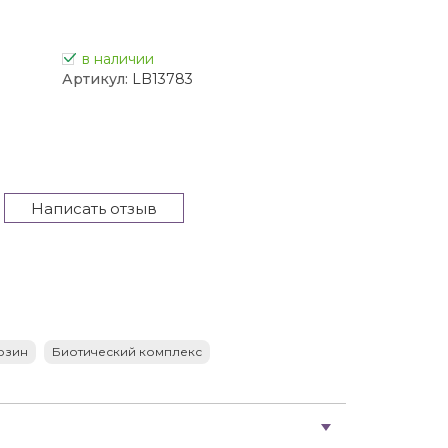
в наличии
Артикул:
LB13783
Написать отзыв
озин
Биотический комплекс