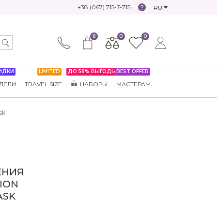
+38 (067) 715-7-715
RU
0
0
0
ИДКИ
LIMITED
ДО 58% ВЫГОДЫ
BEST OFFER
ДЕЛИ
TRAVEL SIZE
НАБОРЫ
МАСТЕРАМ
sk
ЕНИЯ
ION
ASK