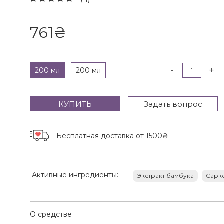
761
₴
-
+
200 мл
200 мл
КУПИТЬ
Задать вопрос
Бесплатная доставка
от 1500₴
Активные ингредиенты:
Экстракт бамбука
Сарк
О средстве