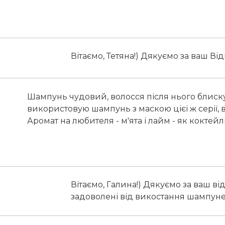
Вітаємо, Тетяна!) Дякуємо за ваш Від
Шампунь чудовий, волосся після нього блискуч
використовую шампунь з маскою цієї ж серії, в
Аромат на любителя - м'ята і лайм - як коктейл
Вітаємо, Галина!) Дякуємо за ваш ві
задоволені від викостання шампуне