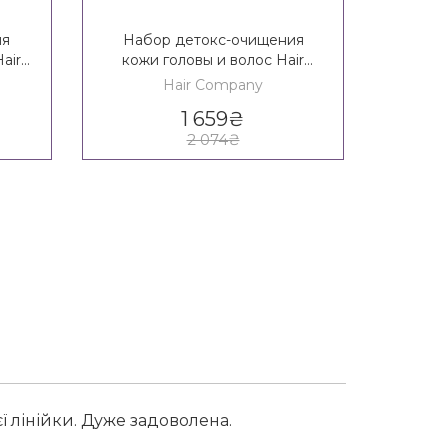
ля
Набор детокс-очищения
Набо
air
кожи головы и волос Hair
разгла
n
Company Double Action
Crono 
Hair Company
etox
Home Beauty Detox Kit
1 659
₴
2 074
₴
ї лінійки. Дуже задоволена.