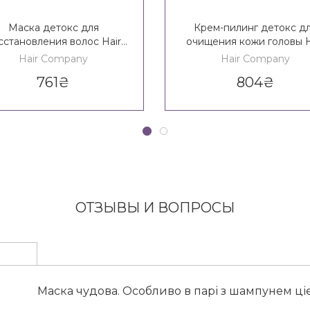
Маска детокс для
Крем-пилинг детокс д
сстановления волос Hair
очищения кожи головы H
ompany Double Action
Company Double Actio
Hair Company
Hair Company
oliate Home Beauty Detox
Exfoliante Home Beauty D
761
₴
804
₴
Mask
Peeling
ОТЗЫВЫ И ВОПРОСЫ
Маска чудова. Особливо в парі з шампунем ціє