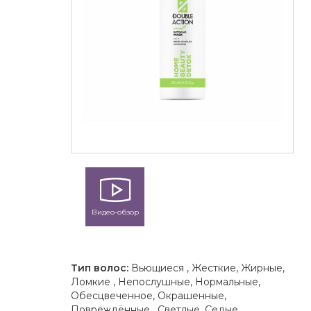
Видео-обзор
Тип волос:
Вьющиеся , Жесткие, Жирные,
Ломкие , Непослушные, Нормальные,
Обесцвеченное, Окрашенные,
Повреждённые , Светлые, Седые,