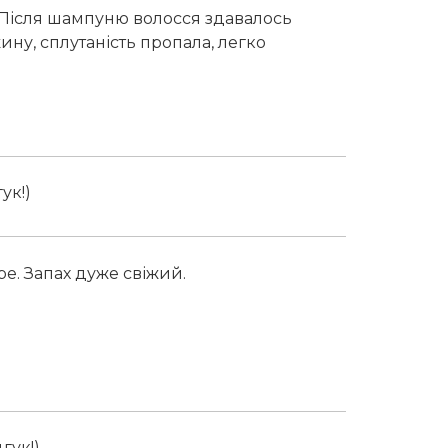
 Після шампуню волосся здавалось
ну, сплутаність пропала, легко
ук!)
е. Запах дуже свіжий.
гук!)