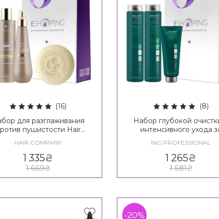
(16)
(8)
бор для разглаживания
Набор глубокой очистк
ротив пушистости Hair
интенсивного ухода з
any Inimitable Style Frizz
волосами ING Professio
HAIR COMPANY
ING PROFESSIONAL
Stopper Kit
Pure Detox Set
1 335
₴
1 265
₴
1 669
₴
1 581
₴
-20%