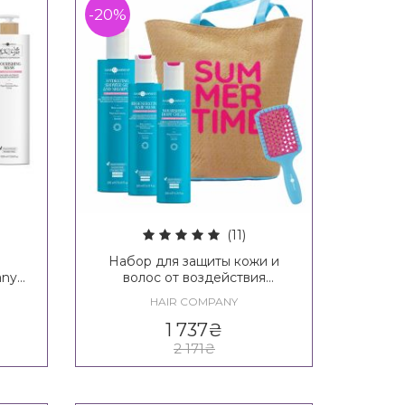
-20%
(11)
Набор для защиты кожи и
any
волос от воздействия
ing
солнечных лучей Hair
HAIR COMPANY
ion
Company Enjoy Your Summer
ask
Beauty Box
1 737
₴
2 171
₴