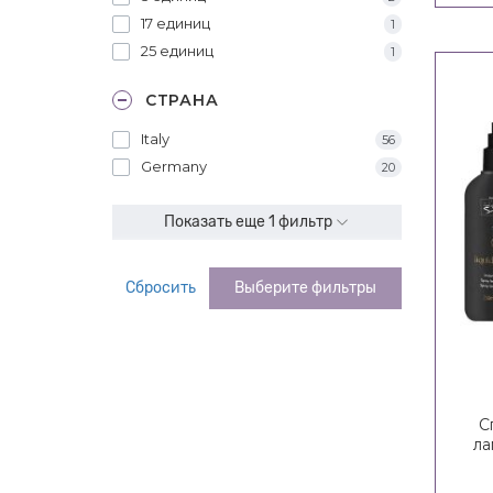
17 единиц
1
25 единиц
1
СТРАНА
Italy
56
Germany
20
Показать еще 1 фильтр
Сбросить
Выберите фильтры
С
ла
C