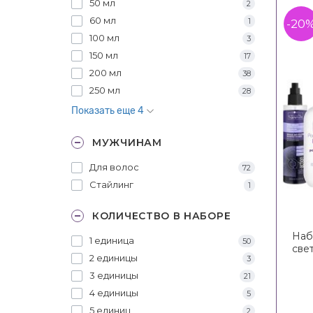
50 мл
2
60 мл
1
-20
100 мл
3
150 мл
17
200 мл
38
250 мл
28
Показать еще 4
МУЖЧИНАМ
Для волос
72
Стайлинг
1
КОЛИЧЕСТВО В НАБОРЕ
Наб
1 единица
50
све
2 единицы
3
H
Bl
3 единицы
21
4 единицы
5
5 единиц
2