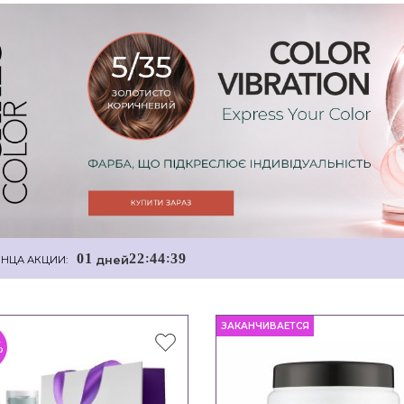
0
1
2
2
4
4
3
7
:
:
дней
НЦА АКЦИИ:
ЗАКАНЧИВАЕТСЯ
%