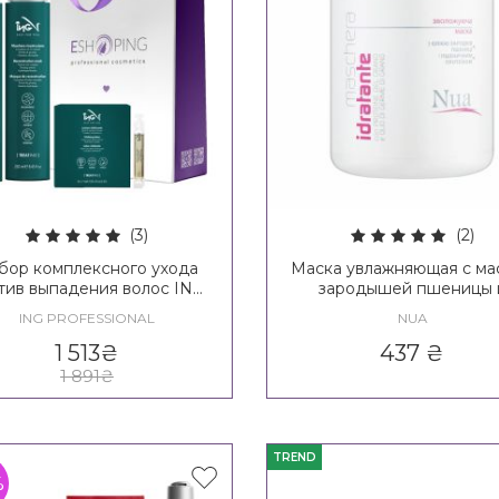
(3)
(2)
бор комплексного ухода
Маска увлажняющая с ма
тив выпадения волос ING
зародышей пшеницы 
Treating Vitalizing Kit
пшеничным протеином 
ING PROFESSIONAL
NUA
Idratante Maschera
1 513
₴
437
₴
1 891
₴
TREND
%