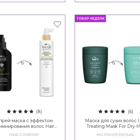
ТОВАР НЕДЕЛИ
(8)
(6)
прей-маска с эффектом
Маска для сухих волос 
минирования волос Hair
Treating Mask For Dry H
ompany Inimitable Style
HAIR COMPANY
ING PROFESSIONAL
Liquid Diamond Instant