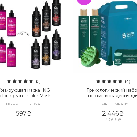
(5)
(4)
Тонирующая маска ING
Трихологический наб
oloring 3 in 1 Color Mask
против выпадения дл
укрепления волос Hai
ING PROFESSIONAL
HAIR COMPANY
Company Double Action 
Control Kit
597
₴
2 446
₴
3 058
₴