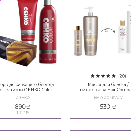
(20)
ор для сияющего блонда
Маска для блеска /
з желтизны C:EHKO Color
питательная Hair Comp
Blonde Set
Inimitable Style Illuminat
C:EHKO
HAIR COMPANY
Mask / Creative Inspirat
Nutricare Nourishing M
890
₴
530
₴
1 113
₴