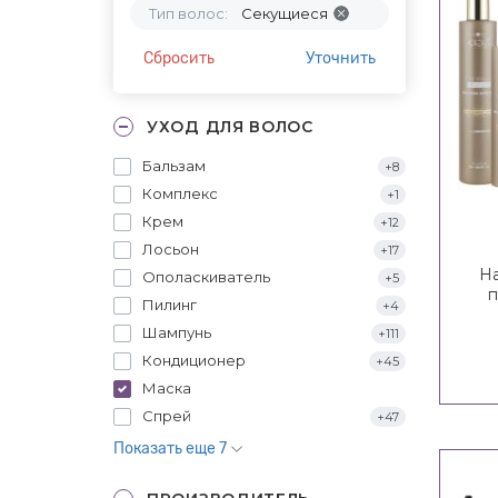
Тип волос:
Секущиеся
Сбросить
Уточнить
УХОД ДЛЯ ВОЛОС
Бальзам
+8
Комплекс
+1
Крем
+12
Лосьон
+17
На
Ополаскиватель
+5
п
Пилинг
+4
Comp
Шампунь
+111
Кондиционер
+45
Маска
Спрей
+47
Показать еще 7