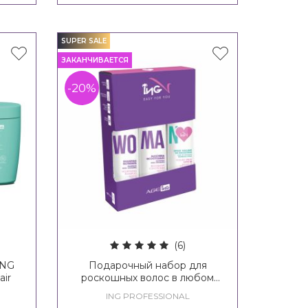
SUPER SALE
ЗАКАНЧИВАЕТСЯ
-20%
(6)
ING
Подарочный набор для
air
роскошных волос в любом
возрасте ING AgeIng Set 60+
ING PROFESSIONAL