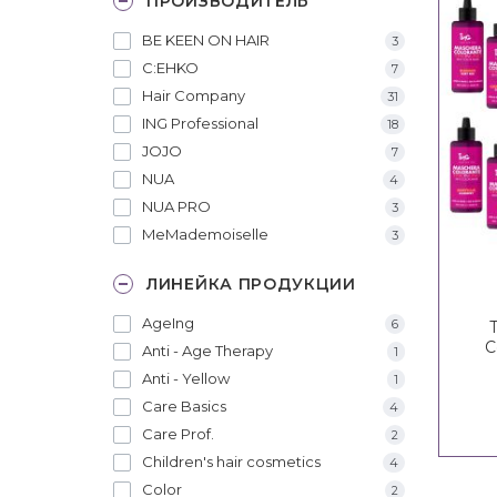
ПРОИЗВОДИТЕЛЬ
BE KEEN ON HAIR
3
C:EHKO
7
Hair Company
31
ING Professional
18
JOJO
7
NUA
4
NUA PRO
3
MeMademoiselle
3
ЛИНЕЙКА ПРОДУКЦИИ
AgeIng
6
C
Anti - Age Therapy
1
Anti - Yellow
1
Care Basics
4
Care Prof.
2
Children's hair cosmetics
4
Color
2