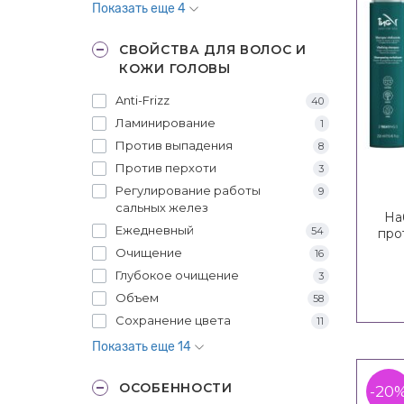
Показать еще 4
СВОЙСТВА ДЛЯ ВОЛОС И
КОЖИ ГОЛОВЫ
Anti-Frizz
40
Ламинирование
1
Против выпадения
8
Против перхоти
3
Регулирование работы
9
сальных желез
На
Ежедневный
54
про
Очищение
16
Глубокое очищение
3
Объем
58
Сохранение цвета
11
Показать еще 14
ОСОБЕННОСТИ
-20