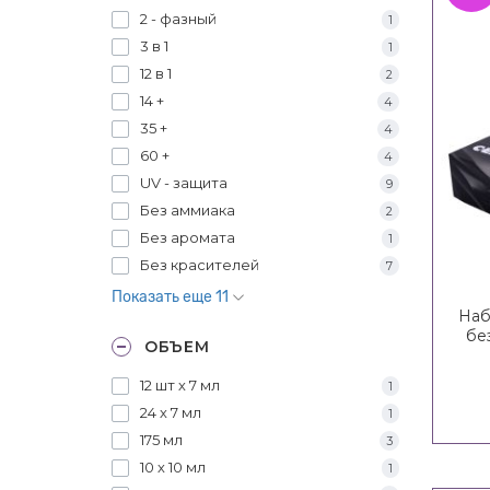
2 - фазный
1
3 в 1
1
12 в 1
2
14 +
4
35 +
4
60 +
4
UV - защита
9
Без аммиака
2
Без аромата
1
Без красителей
7
Показать еще 11
Наб
бе
ОБЪЕМ
12 шт х 7 мл
1
24 х 7 мл
1
175 мл
3
10 х 10 мл
1