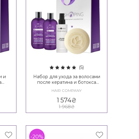
(5)
и и
Набор для ухода за волосами
а
после кератина и ботокса
nal
Hair Company Inimitable Tech
HAIR COMPANY
K-liss Kit
1 574
₴
1 968
₴
-20%