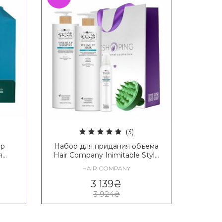
(3)
ор
Набор для придания объема
я
Hair Company Inimitable Style
r
Creative Inspiration Density
HAIR COMPANY
Loss
Hair Kit XXL
3 139
₴
3 924
₴