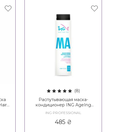
(8)
ска
Распутывающая маска-
Hair
кондиционер ING AgeIng
mmer
Detangling Conditioner 14+
ING PROFESSIONAL
k
485
₴