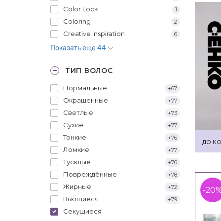
Color Lock
1
Coloring
2
Creative Inspiration
6
Показать еще 44
ТИП ВОЛОС
Нормальные
+67
Окрашенные
+77
Светлые
+73
Сухие
+77
Тонкие
+76
ДО КО
Ломкие
+77
Тусклые
+76
Повреждённые
+78
Жирные
+72
-20
Вьющиеся
+79
Секущиеся