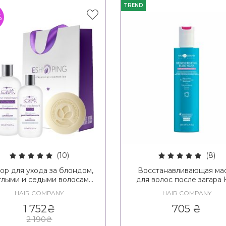
TREND
%
(10)
(8)
ор для ухода за блондом,
Восстанавливающая ма
тлыми и седыми волосами
для волос после загара 
air Company Inimitable
Company Enjoy Your Su
HAIR COMPANY
HAIR COMPANY
onde Post Treatment Kit
Regenerating Hair Mas
1 752
₴
705
₴
2 190
₴