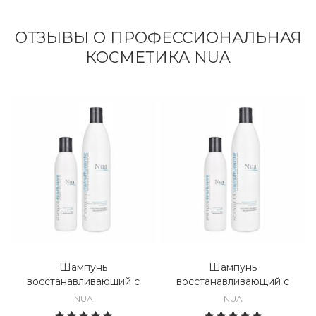
ОТЗЫВЫ О ПРОФЕССИОНАЛЬНАЯ
КОСМЕТИКА NUA
Шампунь
Шампунь
восстанавливающий с
восстанавливающий с
экстрактом овса и
экстрактом овса и
NUA
NUA
семенами льна Nua
семенами льна Nua