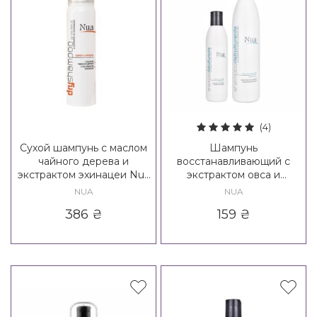
(4)
Сухой шампунь с маслом
Шампунь
чайного дерева и
восстанавливающий с
экстрактом эхинацеи Nua
экстрактом овса и
Dry Shampoo
семенами льна Nua
NUA
NUA
Ristrutturante Shampoo
386
₴
159
₴