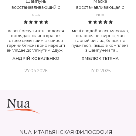
Шампунь
Маска
восстанавливающий с
восстанавливающая с
экстрактом овса и
экстрактом овса и
NUA
NUA
семенами льна Nua
семенами льна Nua
Ristrutturante Shampoo
Ristrutturante Maschera
класні результати! волосся
мені сподобалась масочка,
виглядає значно краще:
волосся не жирніє, має
стало сильнішим, з’явився
гарний вигляд, блиск, не
гарний блиск і воно нарешті
пушиться...якщо в комплекті
виглядає доглянутим. ддуже
з шампунем та
задоволений покупкою, буду
кондиціонером, взагалі
АНДРІЙ КОВАЛЕНКО
ХМЕЛЮК ТЕТЯНА
замовляти ще.
чудовий ефект
27.04.2026
17.12.2025
NUA: ИТАЛЬЯНСКАЯ ФИЛОСОФИЯ