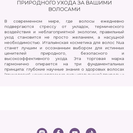
ПРИРОДНОГО УХОДА ЗА ВАШИМИ
ВОЛОСАМИ
В современном мире, где волосы ежедневно
подвергаются стрессу от укладок, термического
воздействия и неблагоприятной экологии, правильный
уход становится не просто желанием, а насущной
необходимостью. Итальянская косметика для волос Nua
станет лучшим и осознанным выбором для истинных
ценителей природного, безопасного и
высокоэффективного ухода. Эта торговая марка
гармонично опирается на три фундаментальных
принципа: глубокие научные знания о здоровых волосах
(трихология), неисчерпаемую силу итальянской природы и
самые современные производственные технологии.
Такой синтез позволяет создавать естественные,
действенные и экологически безопасные уходовые
средства, которые преображают локоны изнутри и
снаружи. Продукцию торговой марки Nua с уверенностью
выбирают как ведущие стилисты и парикмахеры для
салонных процедур, так и те, кто в домашних условиях
стремится к профессиональному результату и понимает
неоспоримые преимущества органического ухода.