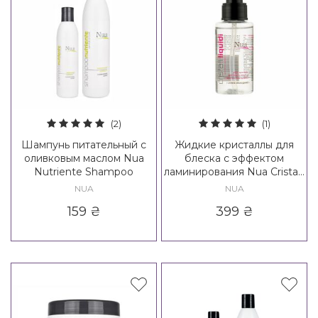
(2)
(1)
Шампунь питательный с
Жидкие кристаллы для
оливковым маслом Nua
блеска с эффектом
Nutriente Shampoo
ламинирования Nua Cristalli
Liquidi
NUA
NUA
159
₴
399
₴