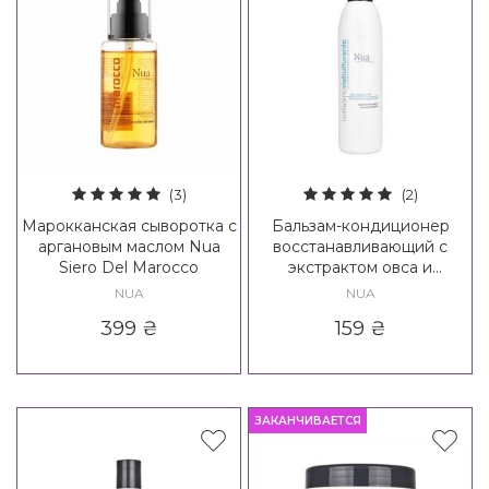
(3)
(2)
Марокканская сыворотка с
Бальзам-кондиционер
аргановым маслом Nua
восстанавливающий с
Siero Del Marocco
экстрактом овса и
семенами льна Nua
NUA
NUA
Ristrutturante Balsamo
399
₴
159
₴
ЗАКАНЧИВАЕТСЯ