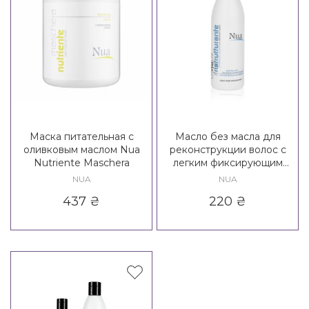
Маска питательная с
Масло без масла для
оливковым маслом Nua
реконструкции волос с
Nutriente Maschera
легким фиксирующим
эффектом Nua
NUA
NUA
Ristrutturante Oil No Oil
437
₴
220
₴