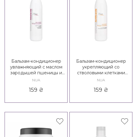
Бальзам-кондиционер
Бальзам-кондиционер
увлажняющий с маслом
укрепляющий со
зародышей пшеницы и
стволовыми клетками
пшеничным протеином
подсолнуха Nua
NUA
NUA
Nua Idratante Balsamo
Fortificante Balsamo
159
₴
159
₴