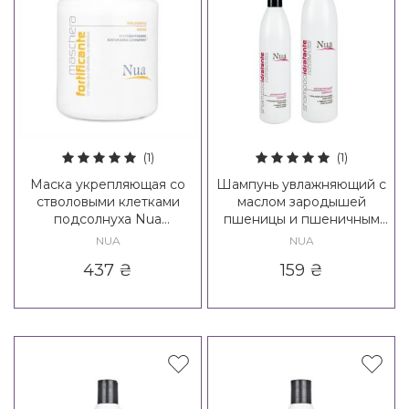
(1)
(1)
Маска укрепляющая со
Шампунь увлажняющий с
стволовыми клетками
маслом зародышей
подсолнуха Nua
пшеницы и пшеничным
Fortificante Maschera
протеином Nua Idratante
NUA
NUA
Shampoo
437
₴
159
₴