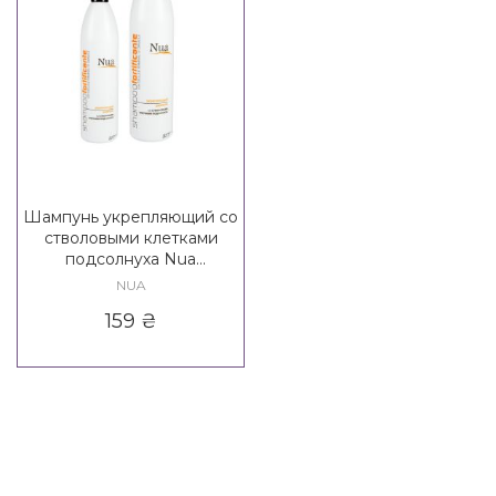
Шампунь укрепляющий со
стволовыми клетками
подсолнуха Nua
Fortificante Shampoo
NUA
159
₴