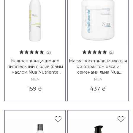
(2)
(2)
Бальзам-кондиционер
Маска восстанавливающая
питательный с оливковым
с экстрактом овса и
маслом Nua Nutriente
семенами льна Nua
Balsamo
Ristrutturante Maschera
NUA
NUA
159
₴
437
₴