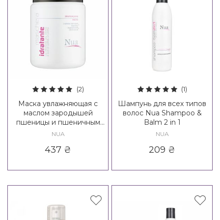
(2)
(1)
Маска увлажняющая с
Шампунь для всех типов
маслом зародышей
волос Nua Shampoo &
пшеницы и пшеничным
Balm 2 in 1
протеином Nua Idratante
NUA
NUA
Maschera
437
₴
209
₴