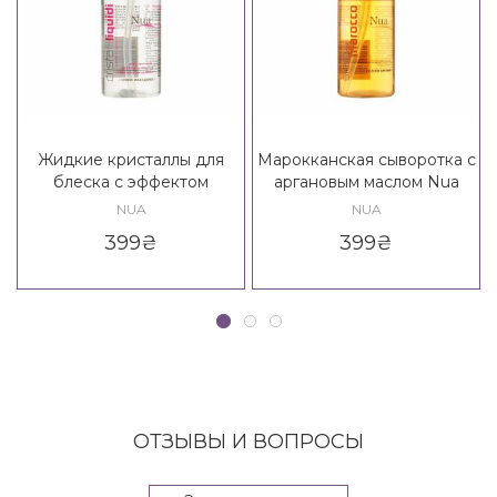
Жидкие кристаллы для
Марокканская сыворотка с
блеска с эффектом
аргановым маслом Nua
ламинирования Nua Cristalli
Siero Del Marocco
NUA
NUA
Liquidi
399
₴
399
₴
ОТЗЫВЫ И ВОПРОСЫ