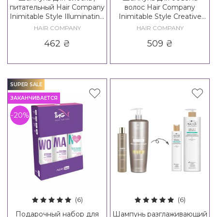
питательный Hair Company
волос Hair Company
Inimitable Style Illuminating
Inimitable Style Creative
Shampoo / Creative
Inspiration Density 3
HAIR COMPANY
HAIR COMPANY
Inspiration Nutricare
Volume Up Shampoo
462
₴
509
₴
Nourishing Shampoo
SUPER SALE
ЗАКАНЧИВАЕТСЯ
-20%
(6)
(6)
Подарочный набор для
Шампунь разглаживающий