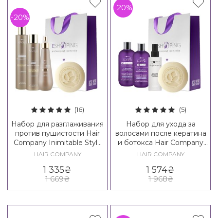
-20%
-20%
(16)
(5)
Набор для разглаживания
Набор для ухода за
против пушистости Hair
волосами после кератина
Company Inimitable Style
и ботокса Hair Company
Frizz Stopper Kit
Inimitable Tech K-liss Kit
HAIR COMPANY
HAIR COMPANY
1 335
₴
1 574
₴
1 669
₴
1 968
₴