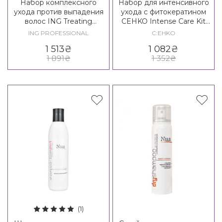
Набор комплексного
Набор для интенсивного
ухода против выпадения
ухода с фитокератином
волос ING Treating
CEHKO Intense Care Kit
Vitalizing Kit
(BIG)
ING PROFESSIONAL
C:EHKO
1 513
₴
1 082
₴
1 891
₴
1 352
₴
(1)