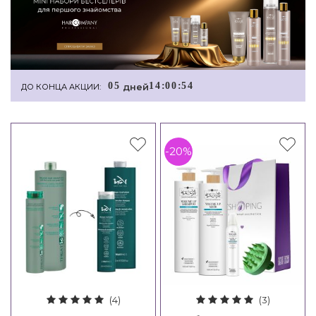
0
5
1
4
:
0
0
:
5
3
дней
ДО КОНЦА АКЦИИ:
-20%
(4)
(3)