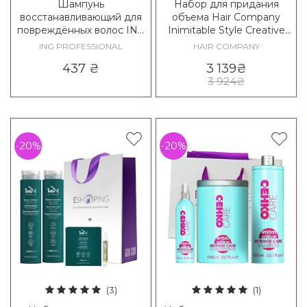
Шампунь
Набор для придания
восстанавливающий для
объема Hair Company
повреждённых волос ING
Inimitable Style Creative
Treating Reconstruction
Inspiration Density Hair Kit
ING PROFESSIONAL
HAIR COMPANY
Shampoo
XXL
437
₴
3 139
₴
3 924
₴
-20%
-20%
(3)
(1)