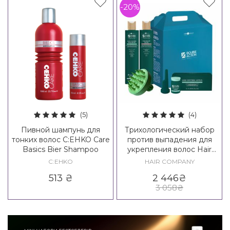
-20%
(5)
(4)
Пивной шампунь для
Трихологический набор
тонких волос C:EHKO Care
против выпадения для
Basics Bier Shampoo
укрепления волос Hair
Company Double Action
C:EHKO
HAIR COMPANY
Loss Control Kit
513
₴
2 446
₴
3 058
₴