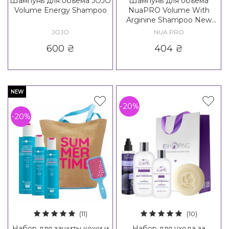
Шампунь для объема JOJO
Шампунь для объема
Volume Energy Shampoo
NuaPRO Volume With
Arginine Shampoo New
Formula
JOJO
NUA PRO
600
₴
404
₴
NEW
-20%
-20%
(11)
(10)
Набор для защиты кожи и
Набор для ухода за