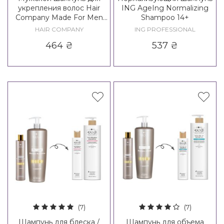
укрепления волос Hair
ING AgeIng Normalizing
Company Made For Men
Shampoo 14+
Reinforcing Shampoo
HAIR COMPANY
ING PROFESSIONAL
464
₴
537
₴
(7)
(7)
Шампунь для блеска /
Шампунь для объема