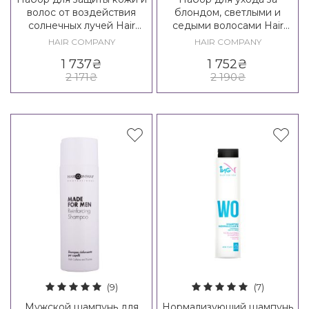
волос от воздействия
блондом, светлыми и
солнечных лучей Hair
седыми волосами Hair
Company Enjoy Your
Company Inimitable Blonde
HAIR COMPANY
HAIR COMPANY
Summer Beauty Box
Post Treatment Kit
1 737
₴
1 752
₴
2 171
₴
2 190
₴
(9)
(7)
Мужской шампунь для
Нормализующий шампунь