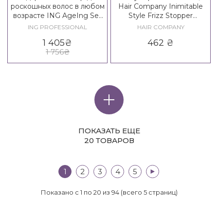
роскошных волос в любом
Hair Company Inimitable
возрасте ING AgeIng Set
Style Frizz Stopper
60+
Shampoo / Creative
ING PROFESSIONAL
HAIR COMPANY
Inspiration Twist N'Curl Frizz
1 405
₴
462
₴
Out Shampoo
1 756
₴
ПОКАЗАТЬ ЕЩЕ
20 ТОВАРОВ
1
2
3
4
5
>|
Показано с 1 по 20 из 94 (всего 5 страниц)