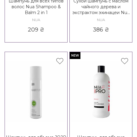
Шампунь для всех типов
Сухой шампунь с маслом
волос Nua Shampoo &
чайного дерева и
Balm 2 in 1
экстрактом эхинацеи Nua
Dry Shampoo
NUA
NUA
209
₴
386
₴
NEW