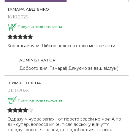
ТАМАРА АВДІЄНКО
16.10.2025
Покупка подтверждена
Хороші ампули. Дійсно волосся стало менше лізти
ADMINISTRATOR
Доброго дня, Тамара!) Дякуємо за ваш відгук!)
ШИМКО ОЛЕНА
01.10.2025
Покупка подтверждена
Одразу мінус за запах - от просто зовсім не моє. А по
дії - супер, волосся мяке, після лосьону відчуття
холоду і колоття голови, це подобається значить