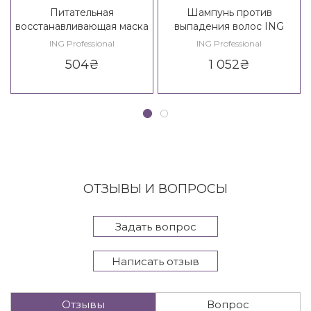
Питательная
Шампунь против
восстанавливающая маска
выпадения волос ING
ING Treating
Treating Vitalizing Shampoo
ING Professional
ING Professional
Reconstruction Mask
504
₴
1 052
₴
ОТЗЫВЫ И ВОПРОСЫ
Задать вопрос
Написать отзыв
Отзывы
Вопрос