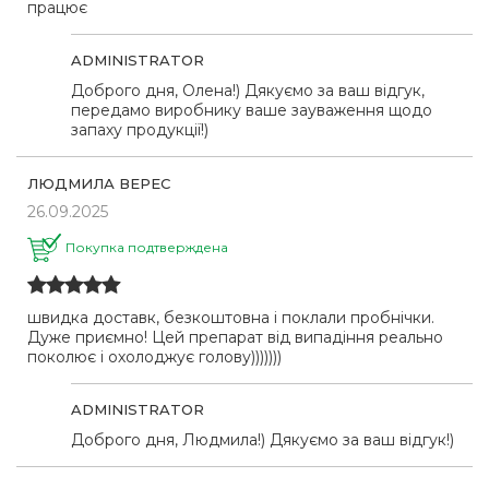
працює
ADMINISTRATOR
Доброго дня, Олена!) Дякуємо за ваш відгук,
передамо виробнику ваше зауваження щодо
запаху продукції!)
ЛЮДМИЛА ВЕРЕС
26.09.2025
Покупка подтверждена
швидка доставк, безкоштовна і поклали пробнічки.
Дуже приємно! Цей препарат від випадіння реально
поколює і охолоджує голову)))))))
ADMINISTRATOR
Доброго дня, Людмила!) Дякуємо за ваш відгук!)