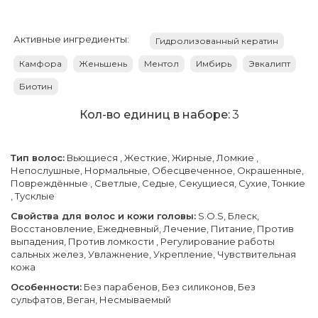
Активные ингредиенты:
Гидролизованный кератин
Камфора
Женьшень
Ментол
Имбирь
Эвкалипт
Биотин
Кол-во единиц в наборе:
3
Тип волос:
Вьющиеся , Жесткие, Жирные, Ломкие ,
Непослушные, Нормальные, Обесцвеченное, Окрашенные,
Повреждённые , Светлые, Седые, Секущиеся, Сухие, Тонкие
, Тусклые
Свойства для волос и кожи головы:
S.O.S, Блеск,
Восстановление, Ежедневный, Лечение, Питание, Против
выпадения, Против ломкости , Регулирование работы
сальных желез, Увлажнение, Укрепление, Чувствительная
кожа
Особенности:
Без парабенов, Без силиконов, Без
сульфатов, Веган, Несмываемый