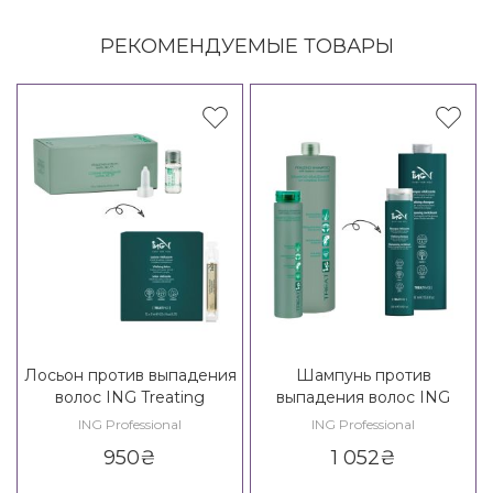
РЕКОМЕНДУЕМЫЕ ТОВАРЫ
Лосьон против выпадения
Шампунь против
волос ING Treating
выпадения волос ING
Vitalizing Lotion
Treating Vitalizing Shampoo
ING Professional
ING Professional
950
₴
1 052
₴