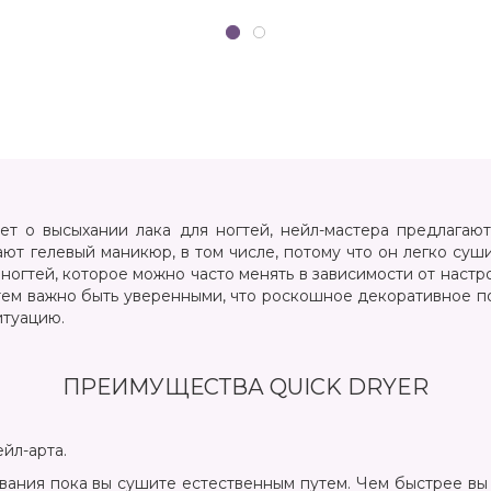
тривалістю носіння.
дет о высыхании лака для ногтей, нейл-мастера предлагают
т гелевый маникюр, в том числе, потому что он легко суш
огтей, которое можно часто менять в зависимости от настр
 тем важно быть уверенными, что роскошное декоративное п
итуацию.
ПРЕИМУЩЕСТВА QUICK DRYER
ейл-арта.
вания пока вы сушите естественным путем. Чем быстрее вы