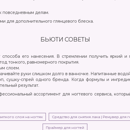
к повседневным делам.
и для дополнительного глянцевого блеска.
БЬЮТИ СОВЕТЫ
т способа его нанесения. В стремлении получить яркий и 
етод тонкого, равномерного покрытия.
ым слоем.
ачивайте руки слишком долго в ванночке. Напитанные водой
топ, сушку-спрей одного бренда. Когда формулы и ингреди
тельный результат.
ессиональный ассортимент для ногтевого сервиса, который
липкого слоя на ногтях
Средство для снятия лака | Ремувер для г
Праймер для ногтей