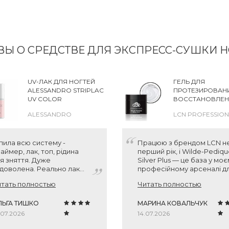
ВЫ О СРЕДСТВЕ ДЛЯ ЭКСПРЕСС-СУШКИ Н
UV-ЛАК ДЛЯ НОГТЕЙ
ГЕЛЬ ДЛЯ
ALESSANDRO STRIPLAC
ПРОТЕЗИРОВАН
UV COLOR
ВОССТАНОВЛЕН
НОГТЕВОЙ ПЛА
ALESSANDRO
LCN PROFESSIO
НА НОГАХ С СЕ
LCN WILDE-PEDI
SILVER PLUS, 5 ML
пила всю систему -
Працюю з брендом LCN н
аймер, лак, топ, рідина
перший рік, і Wilde-Pediq
я зняття. Дуже
Silver Plus — це база у мо
доволена. Реально лак
професійному арсеналі д
імається плівочкою і
протезування. Гель чудов
тать полностью
Читать полностью
готь "як новенький" без
працює, має зручну
шкоджень як після
текстуру та антисептичні
ичайного гель-лаку.
ЛЬГА ТИШКО
властивості завдяки срібл
МАРИНА КОВАЛЬЧУК
дтінок червоний 174, як я
Клієнти завжди задоволен
.07.2026
14.07.2026
блю - холодний.
естетичним виглядом та