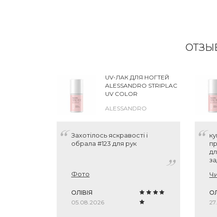
ОТЗЫ
UV-ЛАК ДЛЯ НОГТЕЙ
ALESSANDRO STRIPLAC
UV COLOR
ALESSANDRO
Захотілось яскравості і
ку
обрала #123 для рук
пр
дл
за
зн
Фото
Чи
ні
по
ОЛІВІЯ
зв
О
Ві
05.08.2026
27
лю