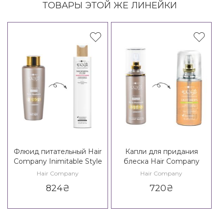
ТОВАРЫ ЭТОЙ ЖЕ ЛИНЕЙКИ
Флюид питательный Hair
Капли для придания
Company Inimitable Style
блеска Hair Company
Creative Inspiration
Inimitable Style Illuminating
Hair Company
Hair Company
Nutricare Nourishing Fluid
Drops / Creative Inspiration
824
₴
720
₴
Must Have Light Drops