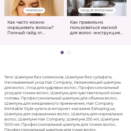
ПОКРАСКА
УХОД ЗА ВОЛОСАМИ
Как часто можно
Как правильно
окрашивать волосы?
пользоваться маской
Полный гайд от
для волос: инструкция,
экспертов eshoping.ua
советы и лучшие
продукты
Теги:
Шампуни без силиконов
,
Шампуни без сульфата
,
Несмываемый уход Hair Company
,
Увлажняющий шампунь
для волос
,
Уход для кудрявых волос
,
Профессиональный
уход для тонких волос
,
Шампунь для чувствительной кожи
головы
,
Профессиональный шампунь для объема волос
,
Шампунь для ежедневного применения
,
Hair Company
Inimitable Style купить в интернет-магазине Eshoping.ua
,
Шампунь для окрашенных волос
,
Шампунь для нормальных
волос
,
Шампуни Hair Company
,
Шампуни 250 мл
,
Шампуни
1000 мл
,
Профессиональный шампунь для тонких волос
,
Профессиональный шампунь для сухих волос
,