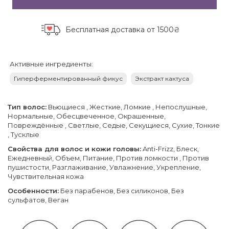
Бесплатная доставка
от 1500₴
Активные ингредиенты:
Гиперферментированный фикус
Экстракт кактуса
Тип волос:
Вьющиеся , Жесткие, Ломкие , Непослушные,
Нормальные, Обесцвеченное, Окрашенные,
Повреждённые , Светлые, Седые, Секущиеся, Сухие, Тонкие
, Тусклые
Свойства для волос и кожи головы:
Anti-Frizz, Блеск,
Ежедневный, Объем, Питание, Против ломкости , Против
пушистости, Разглаживание, Увлажнение, Укрепление,
Чувствительная кожа
Особенности:
Без парабенов, Без силиконов, Без
сульфатов, Веган