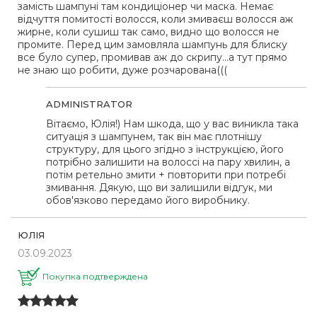
замість шампуні там кондиціонер чи маска. Немає
відчуття помитості волосся, коли змиваєш волосся аж
жирне, коли сушиш так само, видно що волосся не
промите. Перед цим замовляла шампунь для блиску
все було супер, промивав аж до скрипу…а тут прямо
не знаю що робити, дуже розчарована(((
ADMINISTRATOR
Вітаємо, Юлія!) Нам шкода, що у вас виникла така
ситуація з шампунем, так він має плотнішу
структуру, для цього згідно з інструкцією, його
потрібно залишити на волоссі на пару хвилин, а
потім ретельно змити + повторити при потребі
змивання. Дякую, що ви залишили відгук, ми
обов'язково передамо його виробнику.
ЮЛІЯ
03.09.2023
Покупка подтверждена