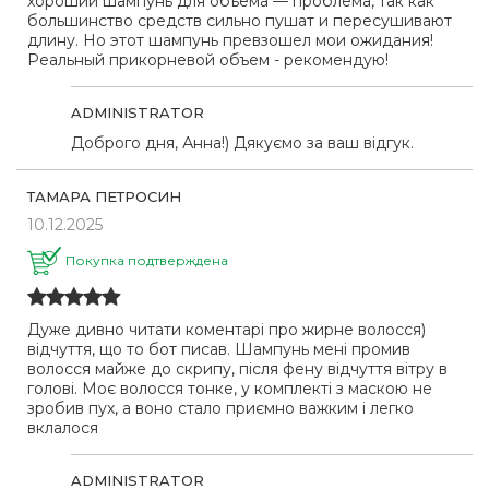
хороший шампунь для объема — проблема, так как
большинство средств сильно пушат и пересушивают
длину. Но этот шампунь превзошел мои ожидания!
Реальный прикорневой объем - рекомендую!
ADMINISTRATOR
Доброго дня, Анна!) Дякуємо за ваш відгук.
ТАМАРА ПЕТРОСИН
10.12.2025
Покупка подтверждена
Дуже дивно читати коментарі про жирне волосся)
відчуття, що то бот писав. Шампунь мені промив
волосся майже до скрипу, після фену відчуття вітру в
голові. Моє волосся тонке, у комплекті з маскою не
зробив пух, а воно стало приємно важким і легко
вклалося
ADMINISTRATOR