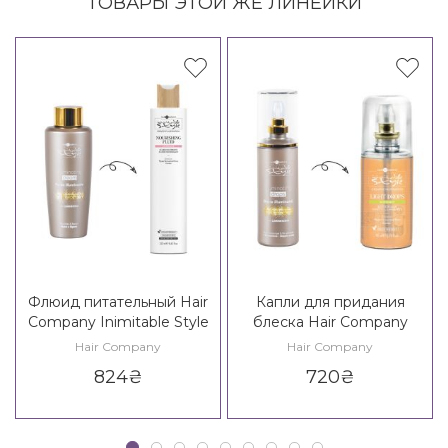
ТОВАРЫ ЭТОЙ ЖЕ ЛИНЕЙКИ
Флюид питательный Hair
Капли для придания
Company Inimitable Style
блеска Hair Company
Creative Inspiration
Inimitable Style Illuminating
Hair Company
Hair Company
Nutricare Nourishing Fluid
Drops / Creative Inspiration
824
₴
720
₴
Must Have Light Drops