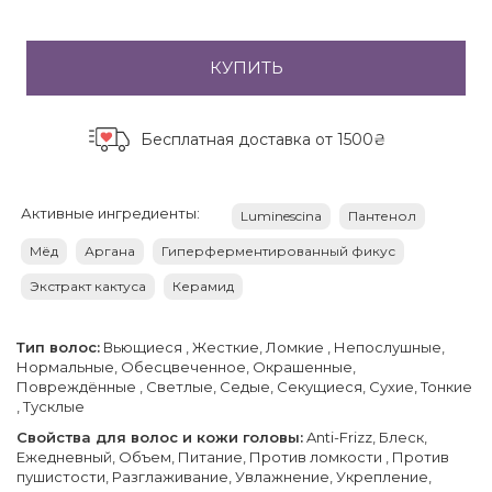
КУПИТЬ
Бесплатная доставка
от 1500₴
Активные ингредиенты:
Luminescina
Пантенол
Мёд
Аргана
Гиперферментированный фикус
Экстракт кактуса
Керамид
Тип волос:
Вьющиеся , Жесткие, Ломкие , Непослушные,
Нормальные, Обесцвеченное, Окрашенные,
Повреждённые , Светлые, Седые, Секущиеся, Сухие, Тонкие
, Тусклые
Свойства для волос и кожи головы:
Anti-Frizz, Блеск,
Ежедневный, Объем, Питание, Против ломкости , Против
пушистости, Разглаживание, Увлажнение, Укрепление,