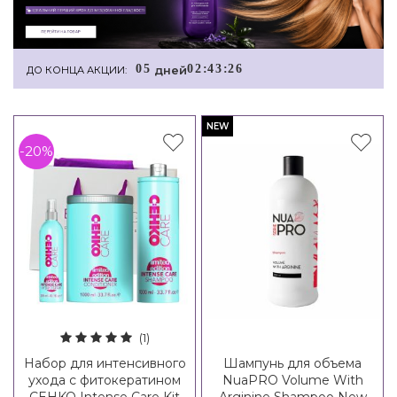
0
5
0
2
:
4
3
:
2
5
дней
ДО КОНЦА АКЦИИ:
NEW
-20%
(1)
Набор для интенсивного
Шампунь для объема
ухода с фитокератином
NuaPRO Volume With