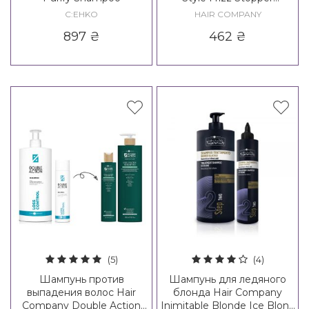
Shampoo / Creative
C:EHKO
HAIR COMPANY
Inspiration Twist N'Curl Frizz
897
₴
462
₴
Out Shampoo
(5)
(4)
Шампунь против
Шампунь для ледяного
выпадения волос Hair
блонда Hair Company
Company Double Action
Inimitable Blonde Ice Blond