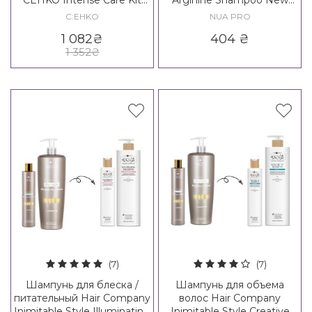
CEHKO Intense Care Kit
Arginine Shampoo New
(BIG)
Formula
C:EHKO
NUA PRO
1 082
₴
404
₴
1 352
₴
(7)
(7)
Шампунь для блеска /
Шампунь для объема
питательный Hair Company
волос Hair Company
Inimitable Style Illuminating
Inimitable Style Creative