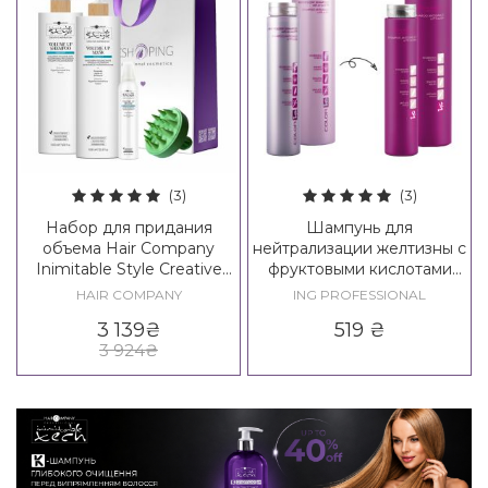
(3)
(3)
Набор для придания
Шампунь для
объема Hair Company
нейтрализации желтизны с
Inimitable Style Creative
фруктовыми кислотами
Inspiration Density Hair Kit
ING Coloring Anti-Yellow
HAIR COMPANY
ING PROFESSIONAL
XXL
Shampoo
3 139
₴
519
₴
3 924
₴