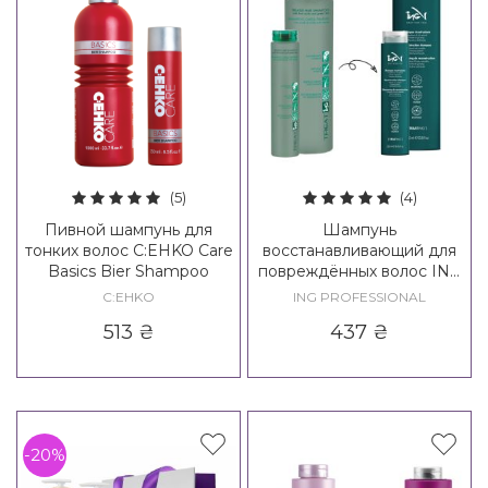
(5)
(4)
Пивной шампунь для
Шампунь
тонких волос C:EHKO Care
восстанавливающий для
Basics Bier Shampoo
повреждённых волос ING
Treating Reconstruction
C:EHKO
ING PROFESSIONAL
Shampoo
513
₴
437
₴
-20%