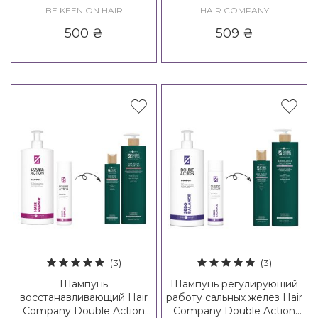
Heavenly Care Balancing
вера Hair Company
BE KEEN ON HAIR
HAIR COMPANY
Clay Shampoo
Inimitable Tech Post
500
₴
509
₴
Treatment Shampoo
(3)
(3)
Шампунь
Шампунь регулирующий
восстанавливающий Hair
работу сальных желез Hair
Company Double Action
Company Double Action