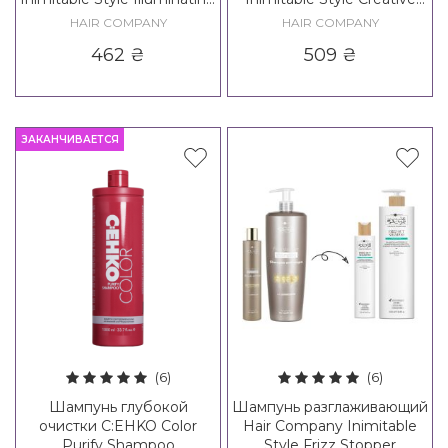
Shampoo / Creative
Inspiration Density 3
HAIR COMPANY
HAIR COMPANY
Inspiration Nutricare
Volume Up Shampoo
462
₴
509
₴
Nourishing Shampoo
ЗАКАНЧИВАЕТСЯ
(6)
(6)
Шампунь глубокой
Шампунь разглаживающий
очистки C:EHKO Color
Hair Company Inimitable
Purify Shampoo
Style Frizz Stopper