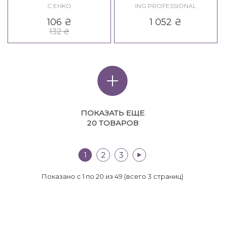
Edition Intense Care
C:EHKO
ING PROFESSIONAL
Shampoo
106
₴
1 052
₴
132
₴
ПОКАЗАТЬ ЕЩЕ
20 ТОВАРОВ
1
2
3
>|
Показано с 1 по 20 из 49 (всего 3 страниц)