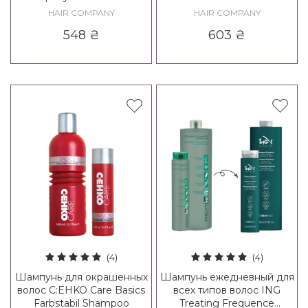
Vitalize Loss Control
Treatment Shampoo
HAIR COMPANY
HAIR COMPANY
Shampoo
548
₴
603
₴
(4)
(4)
Шампунь для окрашенных
Шампунь ежедневный для
волос C:EHKO Care Basics
всех типов волос ING
Farbstabil Shampoo
Treating Frequence