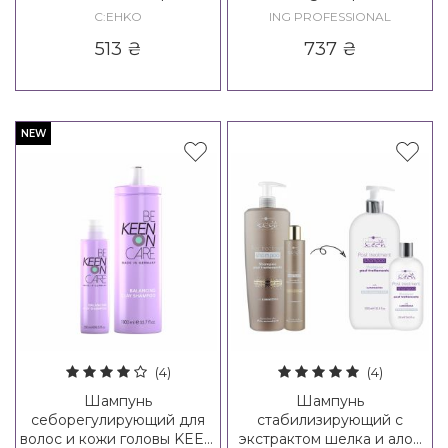
Shampoo
C:EHKO
ING PROFESSIONAL
513
₴
737
₴
NEW
(4)
(4)
Шампунь
Шампунь
себорегулирующий для
стабилизирующий с
волос и кожи головы KEEN
экстрактом шелка и алоэ