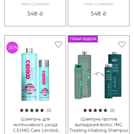
Regenerate Hair Repair
Equalize Sebo Balance
HAIR COMPANY
HAIR COMPANY
Shampoo
Shampoo
548
₴
548
₴
ТОВАР НЕДЕЛИ
-20%
(2)
(2)
Шампунь для
Шампунь против
интенсивного ухода
выпадения волос ING
C:EHKO Care Limited
Treating Vitalizing Shampoo