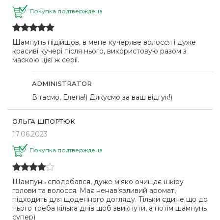
Покупка подтверждена
Шампунь підійшов, в мене кучеряве волосся і дуже
красиві кучері після нього, використовую разом з
маскою цієї ж серії.
ADMINISTRATOR
Вітаємо, Елена!) Дякуємо за ваш відгук!)
ОЛЬГА ШПОРТЮК
17.06.2023
Покупка подтверждена
Шампунь сподобався, дуже м'яко очищає шкіру
голови та волосся. Має ненав'язливий аромат,
підходить для щоденного догляду. Тільки єдине що до
нього треба кілька днів щоб звикнути, а потім шампунь
супер)