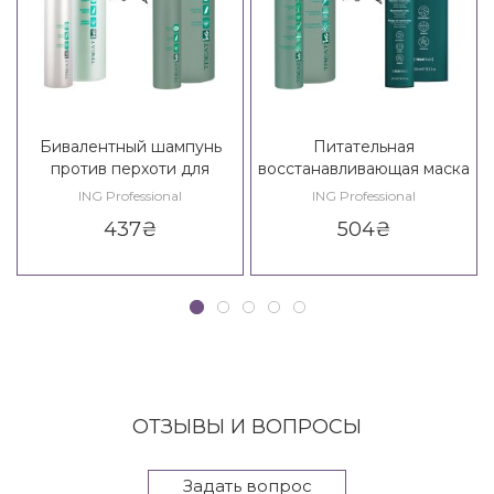
Бивалентный шампунь
Питательная
против перхоти для
восстанавливающая маска
жирной кожи головы ING
ING Treating
ING Professional
ING Professional
Treating Bivalent Shampoo
Reconstruction Mask
437
₴
504
₴
ОТЗЫВЫ И ВОПРОСЫ
Задать вопрос