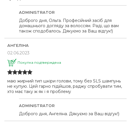
ADMINISTRATOR
Доброго дня, Ольга. Професійний засіб для
домашнього догляду за волоссям. Раді, що вам
також сподобалось. Дякуємо за Ваш відгук!)
АНГЕЛІНА
02.06.2023
Покупка подтверждена
маю жирний тип шкіри голови, тому без SLS шампунь
не купую. Цей гарно підійшов, раджу спробувати тим,
хто має таку ж як і я проблему
ADMINISTRATOR
Доброго дня, Ангеліна. Дякуємо за Ваш відгук!)