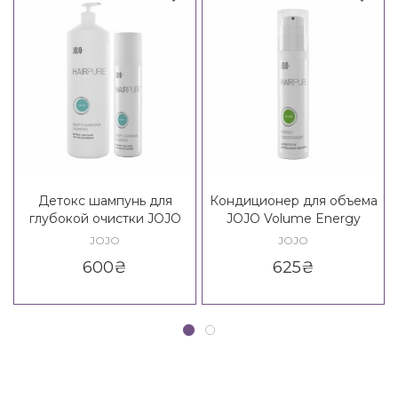
Детокс шампунь для
Кондиционер для объема
глубокой очистки JOJO
JOJO Volume Energy
Detox Deep Cleansing
Conditioner
JOJO
JOJO
Shampoo
600
₴
625
₴