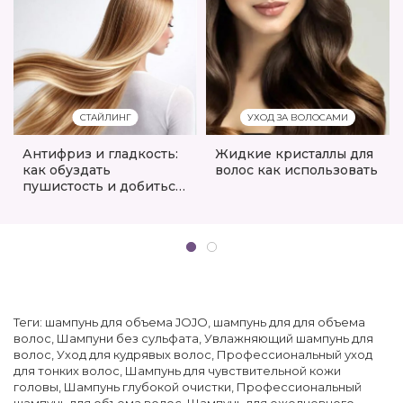
СТАЙЛИНГ
УХОД ЗА ВОЛОСАМИ
Антифриз и гладкость:
Жидкие кристаллы для
как обуздать
волос как использовать
пушистость и добиться
эффекта «жидкого
шелка»
Теги:
шампунь для объема JOJO
,
шампунь для для объема
волос
,
Шампуни без сульфата
,
Увлажняющий шампунь для
волос
,
Уход для кудрявых волос
,
Профессиональный уход
для тонких волос
,
Шампунь для чувствительной кожи
головы
,
Шампунь глубокой очистки
,
Профессиональный
шампунь для объема волос
,
Шампунь для ежедневного