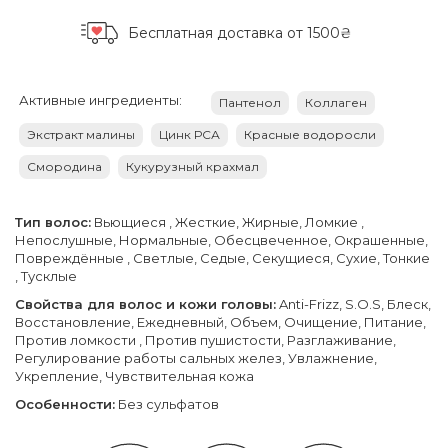
Бесплатная доставка
от 1500₴
Активные ингредиенты:
Пантенол
Коллаген
Экстракт малины
Цинк РСА
Красные водоросли
Смородина
Кукурузный крахмал
Тип волос:
Вьющиеся , Жесткие, Жирные, Ломкие ,
Непослушные, Нормальные, Обесцвеченное, Окрашенные,
Повреждённые , Светлые, Седые, Секущиеся, Сухие, Тонкие
, Тусклые
Свойства для волос и кожи головы:
Anti-Frizz, S.O.S, Блеск,
Восстановление, Ежедневный, Объем, Очищение, Питание,
Против ломкости , Против пушистости, Разглаживание,
Регулирование работы сальных желез, Увлажнение,
Укрепление, Чувствительная кожа
Особенности:
Без сульфатов