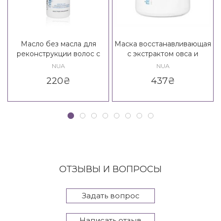
Масло без масла для
Маска восстанавливающая
реконструкции волос с
с экстрактом овса и
легким фиксирующим
семенами льна Nua
NUA
NUA
эффектом Nua
Ristrutturante Maschera
220
₴
437
₴
Ristrutturante Oil No Oil
ОТЗЫВЫ И ВОПРОСЫ
Задать вопрос
Написать отзыв