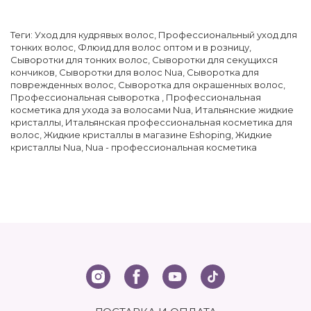
Теги:
Уход для кудрявых волос
,
Профессиональный уход для
тонких волос
,
Флюид для волос оптом и в розницу
,
Сыворотки для тонких волос
,
Сыворотки для секущихся
кончиков
,
Сыворотки для волос Nua
,
Сыворотка для
поврежденных волос
,
Сыворотка для окрашенных волос
,
Профессиональная сыворотка
,
Профессиональная
косметика для ухода за волосами Nua
,
Итальянские жидкие
кристаллы
,
Итальянская профессиональная косметика для
волос
,
Жидкие кристаллы в магазине Eshoping
,
Жидкие
кристаллы Nua
,
Nua - профессиональная косметика