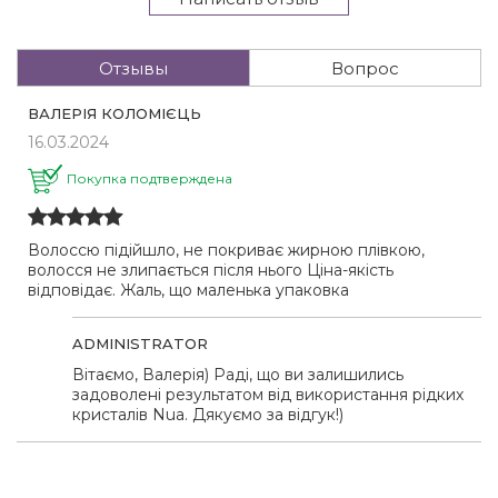
Отзывы
Вопрос
ВАЛЕРІЯ КОЛОМІЄЦЬ
16.03.2024
Покупка подтверждена
Волоссю підійшло, не покриває жирною плівкою,
волосся не злипається після нього Ціна-якість
відповідає. Жаль, що маленька упаковка
ADMINISTRATOR
Вітаємо, Валерія) Раді, що ви залишились
задоволені результатом від використання рідких
кристалів Nua. Дякуємо за відгук!)