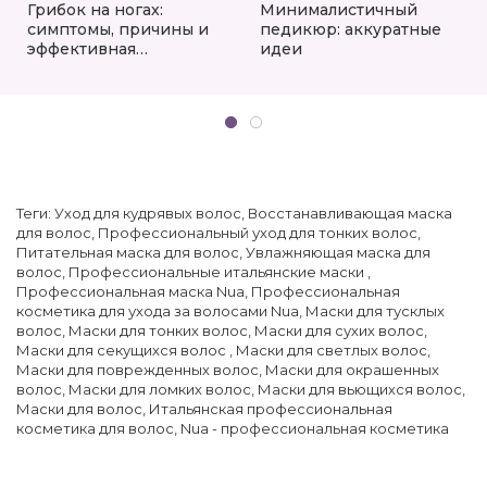
Грибок на ногах:
Минималистичный
симптомы, причины и
педикюр: аккуратные
эффективная
идеи
профилактика
Теги:
Уход для кудрявых волос
,
Восстанавливающая маска
для волос
,
Профессиональный уход для тонких волос
,
Питательная маска для волос
,
Увлажняющая маска для
волос
,
Профессиональные итальянские маски
,
Профессиональная маска Nua
,
Профессиональная
косметика для ухода за волосами Nua
,
Маски для тусклых
волос
,
Маски для тонких волос
,
Маски для сухих волос
,
Маски для секущихся волос
,
Маски для светлых волос
,
Маски для поврежденных волос
,
Маски для окрашенных
волос
,
Маски для ломких волос
,
Маски для вьющихся волос
,
Маски для волос
,
Итальянская профессиональная
косметика для волос
,
Nua - профессиональная косметика