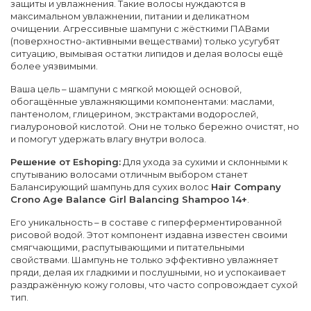
защиты и увлажнения. Такие волосы нуждаются в
максимальном увлажнении, питании и деликатном
очищении. Агрессивные шампуни с жёсткими ПАВами
(поверхностно-активными веществами) только усугубят
ситуацию, вымывая остатки липидов и делая волосы ещё
более уязвимыми.
Ваша цель – шампуни с мягкой моющей основой,
обогащённые увлажняющими компонентами: маслами,
пантенолом, глицерином, экстрактами водорослей,
гиалуроновой кислотой. Они не только бережно очистят, но
и помогут удержать влагу внутри волоса.
Решение от Eshoping:
Для ухода за сухими и склонными к
спутыванию волосами отличным выбором станет
Балансирующий шампунь для сухих волос
Hair Company
Crono Age Balance Girl Balancing Shampoo 14+
.
Его уникальность – в составе с гиперферментированной
рисовой водой. Этот компонент издавна известен своими
смягчающими, распутывающими и питательными
свойствами. Шампунь не только эффективно увлажняет
пряди, делая их гладкими и послушными, но и успокаивает
раздражённую кожу головы, что часто сопровождает сухой
тип.