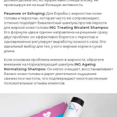
провоцируя её на ещё большую активность.
Решение от Eshoping:
Для борьбы с жирностью кожи
головы и перхотью, которая часто её сопровождает,
отлично подойдёт Бивалентный шампунь против перхоти
для жирной кожи головы
ING Treating Bivalent Shampoo
.
Его формула «два в одном» направлена на решение сразу
двух проблем: он эффективно борется с перхотью и
одновременно регулирует выработку кожного сала. Это
идеальный выбор для тех, у кого жирные корни и сухая
длина.
Если основная проблема именно в жирности, обратите
внимание на Нормализующий шампунь
ING AgeIng
Normalizing Shampoo
. Он мягко очищает, восстанавливает
баланс кожи головы и дарит длительное ощущение
свежести и чистоты, что подтверждают многочисленные
положительные отзывы клиентов.