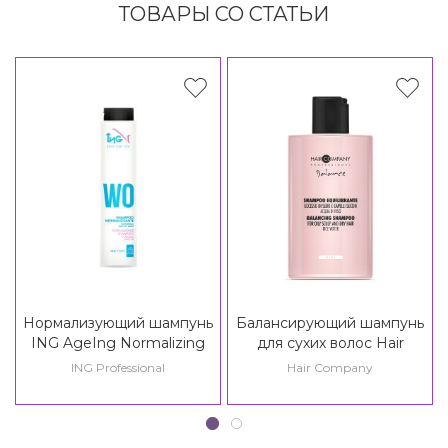
ТОВАРЫ СО СТАТЬИ
Нормализующий шампунь
Балансирующий шампунь
ING AgeIng Normalizing
для сухих волос Hair
Shampoo 14+
Company Crono Age
ING Professional
Hair Company
Balance Girl Balancing
Shampoo 14+