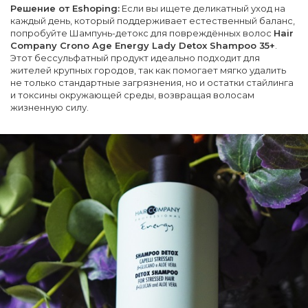
Решение от Eshoping:
Если вы ищете деликатный уход на
каждый день, который поддерживает естественный баланс,
попробуйте Шампунь-детокс для повреждённых волос
Hair
Company Crono Age Energy Lady Detox Shampoo 35+
.
Этот бессульфатный продукт идеально подходит для
жителей крупных городов, так как помогает мягко удалить
не только стандартные загрязнения, но и остатки стайлинга
и токсины окружающей среды, возвращая волосам
жизненную силу.