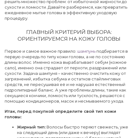
решить множество проблем: от избыточной жирности до
сухости и ломкости. Давайте разберемся, как превратить
ежедневное мытье головы в эффективную уходовую
процедуру.
ГЛАВНЫЙ КРИТЕРИЙ ВЫБОРА:
ОРИЕНТИРУЕМСЯ НА КОЖУ ГОЛОВЫ
Первое и самое важное правило:
шампунь
подбирается в
первую очередь по типу кожи головы, а не по состоянию
длины волос. Именно кожа вырабатывает себум (кожное
сало), именно она страдает от перхоти, раздражений или
сухости. Задача шампуня – качественно очистить кожу от
загрязнений, избытка себума и остатков стайлинговых
средств, не пересушивая её и не нарушая естественный
гидролипидный баланс. А уже проблемы длины, такие как
секущиеся кончики, ломкость или тусклость, решаются с
помощью кондиционеров, масок и несмываемого ухода.
Итак, перед покупкой определите свой тип кожи
головы:
Жирный тип:
Волосы быстро теряют свежесть, уже
на следующий день (или даже к вечеру) выглядят
неаккуратно, появляется жирный блеск у корней.