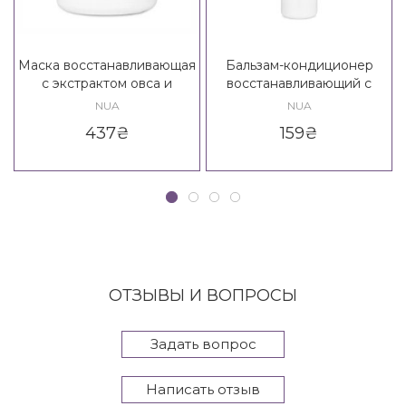
Маска восстанавливающая
Бальзам-кондиционер
с экстрактом овса и
восстанавливающий с
семенами льна Nua
экстрактом овса и
NUA
NUA
Ristrutturante Maschera
семенами льна Nua
437
₴
159
₴
Ristrutturante Balsamo
ОТЗЫВЫ И ВОПРОСЫ
Задать вопрос
Написать отзыв