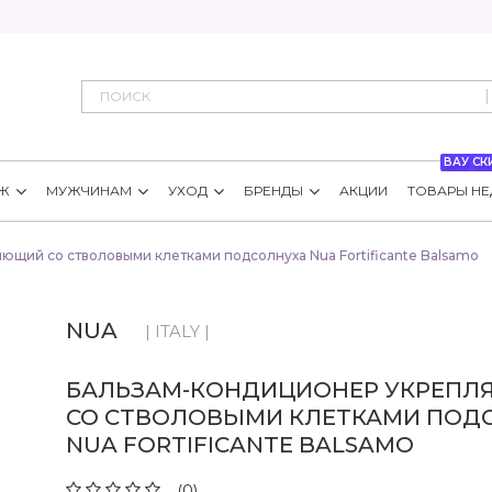
ВАУ СК
Ж
МУЖЧИНАМ
УХОД
БРЕНДЫ
АКЦИИ
ТОВАРЫ НЕ
щий со стволовыми клетками подсолнуха Nua Fortificante Balsamo
NUA
| ITALY |
БАЛЬЗАМ-КОНДИЦИОНЕР УКРЕП
СО СТВОЛОВЫМИ КЛЕТКАМИ ПОД
NUA FORTIFICANTE BALSAMO
(0)