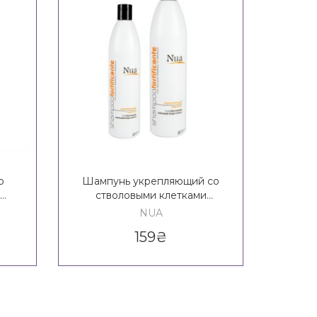
о
Шампунь укрепляющий со
Сухо
стволовыми клетками
чайног
nte
подсолнуха Nua Fortificante
эхина
NUA
Shampoo
159
₴