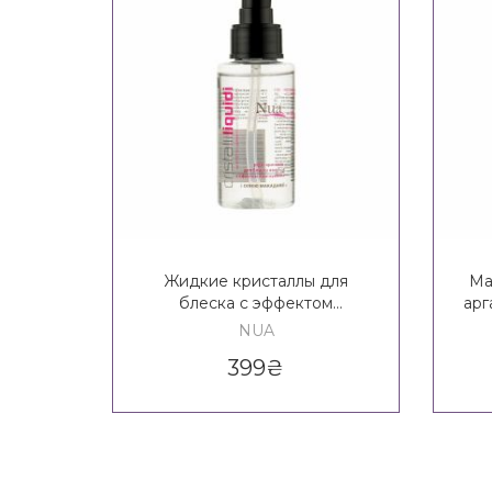
Жидкие кристаллы для
Ма
блеска с эффектом
арг
ламинирования Nua Cristalli
NUA
Liquidi
399
₴