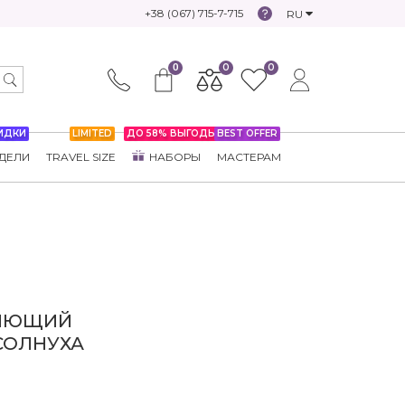
+38 (067) 715-7-715
RU
0
0
0
ИДКИ
LIMITED
ДО 58% ВЫГОДЫ
BEST OFFER
ДЕЛИ
TRAVEL SIZE
НАБОРЫ
МАСТЕРАМ
ЛЯЮЩИЙ
СОЛНУХА