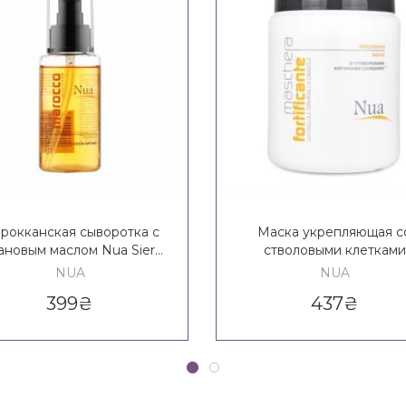
рокканская сыворотка с
Маска укрепляющая с
ановым маслом Nua Siero
стволовыми клетками
Del Marocco
подсолнуха Nua Fortifica
NUA
NUA
Maschera
399
₴
437
₴