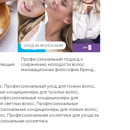
УХОД ЗА ВОЛОСАМИ
Профессиональный подход к
ляющие
сохранению молодости волос:
инновационная философия бренда
ING Professional и линейка AgeIng
с
,
Профессиональный уход для тонких волос
,
ые кондиционеры для тусклых волос
,
офессиональные кондиционеры для
я светлых волос
,
Профессиональные
сиональные кондиционеры для ломких волос
,
ос
,
Профессиональная косметика для ухода за
ссиональная косметика