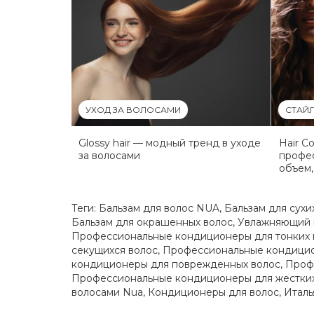
УХОД ЗА ВОЛОСАМИ
СТАЙ
Glossy hair — модный тренд в уходе
Hair C
за волосами
профес
объем,
Теги:
Бальзам для волос NUA
,
Бальзам для сухи
Бальзам для окрашенных волос
,
Увлажняющий 
Профессиональные кондиционеры для тонких 
секущихся волос
,
Профессиональные кондицио
кондиционеры для поврежденных волос
,
Проф
Профессиональные кондиционеры для жестких
волосами Nua
,
Кондиционеры для волос
,
Италь