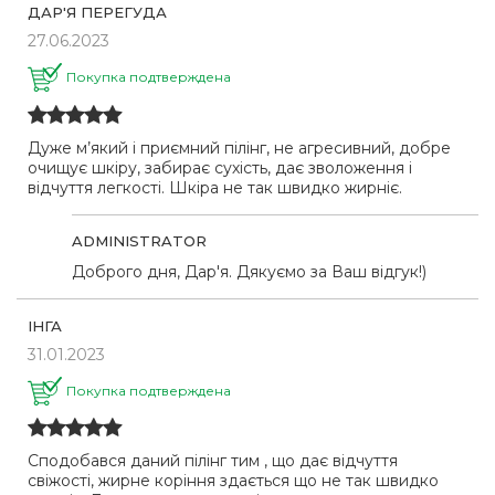
ДАР'Я ПЕРЕГУДА
27.06.2023
Покупка подтверждена
Дуже м’який і приємний пілінг, не агресивний, добре
очищує шкіру, забирає сухість, дає зволоження і
відчуття легкості. Шкіра не так швидко жирніє.
ADMINISTRATOR
Доброго дня, Дар'я. Дякуємо за Ваш відгук!)
ІНГА
31.01.2023
Покупка подтверждена
Сподобався даний пілінг тим , що дає відчуття
свіжості, жирне коріння здається що не так швидко