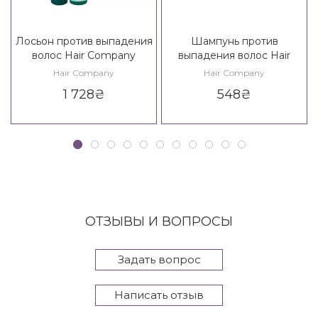
Лосьон против выпадения
Шампунь против
волос Hair Company
выпадения волос Hair
Double Action Loss Control
Company Double Action
Hair Company
Hair Company
Lotion
Vitalize Loss Control
1 728
₴
548
₴
Shampoo
ОТЗЫВЫ И ВОПРОСЫ
Задать вопрос
Написать отзыв