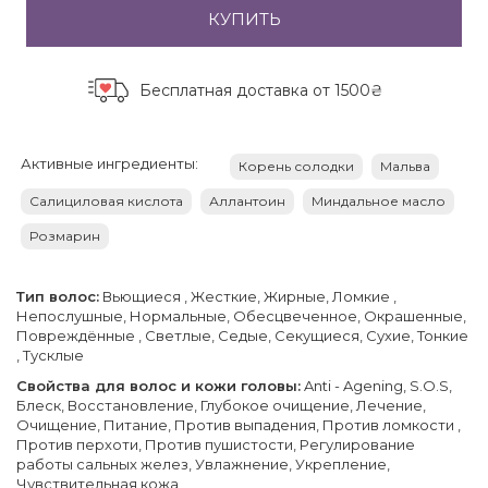
КУПИТЬ
Бесплатная доставка
от 1500₴
Активные ингредиенты:
Корень солодки
Мальва
Салициловая кислота
Аллантоин
Миндальное масло
Розмарин
Тип волос:
Вьющиеся , Жесткие, Жирные, Ломкие ,
Непослушные, Нормальные, Обесцвеченное, Окрашенные,
Повреждённые , Светлые, Седые, Секущиеся, Сухие, Тонкие
, Тусклые
Свойства для волос и кожи головы:
Anti - Agening, S.O.S,
Блеск, Восстановление, Глубокое очищение, Лечение,
Очищение, Питание, Против выпадения, Против ломкости ,
Против перхоти, Против пушистости, Регулирование
работы сальных желез, Увлажнение, Укрепление,
Чувствительная кожа