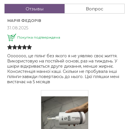
Отзывы
Вопрос
МАРІЯ ФЕДОРІВ
31.08.2025
Покупка подтверждена
Ооооооо, це пілінг без якого я не уявляю своє життя.
Використовую на постійній основі, раз на тиждень. У
шкіри відкривається друге дихання, менше жирніє.
Консистенція манної каші. Скільки не пробувала інші
пілінги-завжди повертаюсь до нього. Цієї пляшки мені
вистачає на 5 місяців