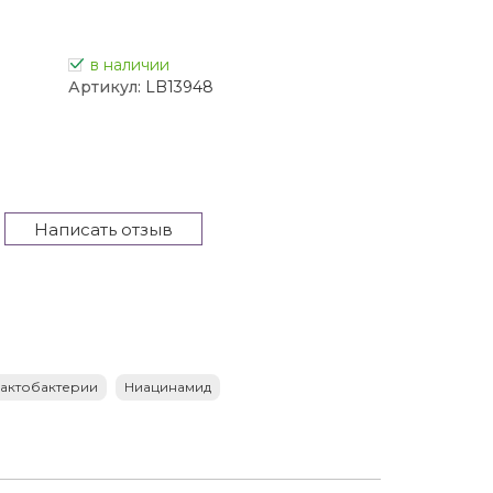
в наличии
Артикул:
LB13948
Написать отзыв
актобактерии
Ниацинамид