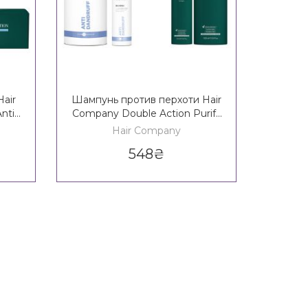
air
Шампунь против перхоти Hair
Шам
nti-
Company Double Action Purify
работ
Anti-Dandruff Shampoo
Com
Hair Company
Eq
548
₴