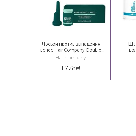
Лосьон против выпадения
Шам
волос Hair Company Double
во
Action Loss Control Lotion
Ac
Hair Company
1 728
₴