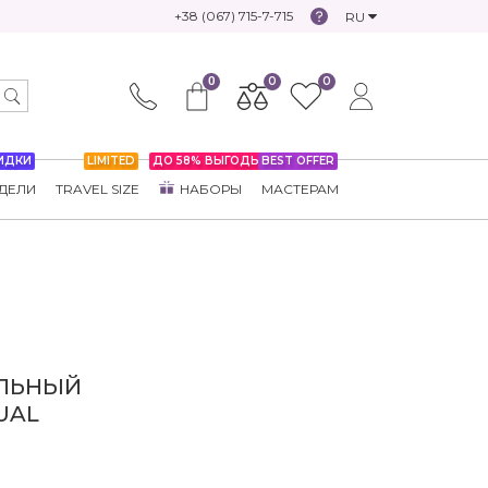
+38 (067) 715-7-715
RU
0
0
0
ИДКИ
LIMITED
ДО 58% ВЫГОДЫ
BEST OFFER
ДЕЛИ
TRAVEL SIZE
НАБОРЫ
МАСТЕРАМ
АЛЬНЫЙ
UAL