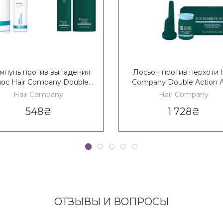
пунь против выпадения
Лосьон против перхоти H
лос Hair Company Double
Company Double Action A
tion Vitalize Loss Control
Dandruff Lotion
Hair Company
Hair Company
Shampoo
548
₴
1 728
₴
ОТЗЫВЫ И ВОПРОСЫ