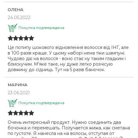
ОЛЕНА
24.05.2022
Покупка подтверждена
Це потипу шокового відновлення волосся від ІНГ, але
в 100 разів краще. У цьому наборі нема тіки шампуні.
Чудово діє на волосся - воно стає ну таким гладким і
блискучим. М'яке таке, ну дуже легко розчісую
довжину до сідниць. Тут на 5 разів баночок.
МАРИНА
23.06.2021
Покупка подтверждена
Очень интересный продукт. Нужно соединить два
бочонка и перемешать. Получается жижа, как сметана
по густоте. Я нанесла на на волосы, отступая от