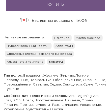
КУПИТЬ
Бесплатная доставка
от 1500₴
Активные ингредиенты:
Пантенол
Масло Жожоба
Гидролизованный кератин
Аллантоин
Стволовые клетки незрелого винограда
Альфа - стем комплекс
Керамид
Тип волос:
Вьющиеся , Жесткие, Жирные, Ломкие ,
Непослушные, Нормальные, Обесцвеченное, Окрашенные,
Повреждённые , Светлые, Седые, Секущиеся, Сухие, Тонкие
, Тусклые
Свойства для волос и кожи головы:
Anti - Agening, Anti-
Frizz, S.O.S, Блеск, Восстановление, Лечение, Объем,
Питание, Против ломкости , Разглаживание, Увлажнение,
Укрепление, Чувствительная кожа