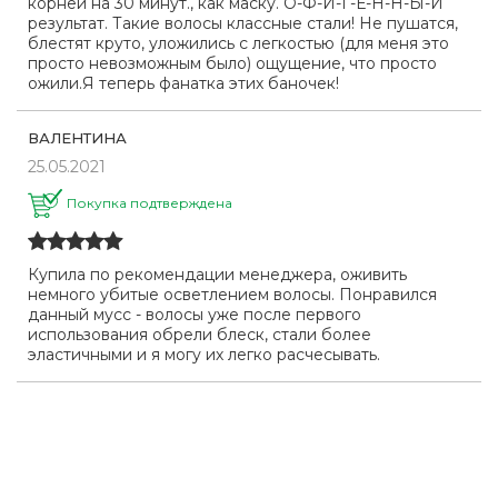
корней на 30 минут., как маску. О-Ф-И-Г-Е-Н-Н-Ы-Й
результат. Такие волосы классные стали! Не пушатся,
блестят круто, уложились с легкостью (для меня это
просто невозможным было) ощущение, что просто
ожили.Я теперь фанатка этих баночек!
ВАЛЕНТИНА
25.05.2021
Покупка подтверждена
Купила по рекомендации менеджера, оживить
немного убитые осветлением волосы. Понравился
данный мусс - волосы уже после первого
использования обрели блеск, стали более
эластичными и я могу их легко расчесывать.