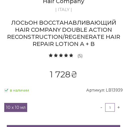
Hair Company
| ITALY |
ЛОСЬОН ВОССТАНАВЛИВАЮЩИЙ
HAIR COMPANY DOUBLE ACTION
RECONSTRUCTION/REGENERATE HAIR
REPAIR LOTION А + В
(5)
1 728
₴
Артикул:
LB13939
в наличии
-
+
10 х 10 мл