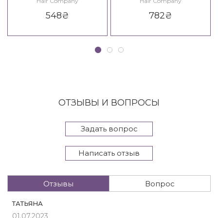
Hair Company
Hair Company
Regenerate Hair Repair
Repair Mask
548
₴
782
₴
Shampoo
ОТЗЫВЫ И ВОПРОСЫ
Задать вопрос
Написать отзыв
Отзывы
Вопрос
ТАТЬЯНА
01.07.2023