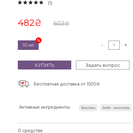
(1)
482
₴
602
₴
-
+
10 мл
КУПИТЬ
Задать вопрос
Бесплатная доставка
от 1500₴
Активные ингредиенты:
Биотин
АНА - кислоты
О средстве