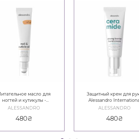
итательное масло для
Защитный крем для рук
ногтей и кутикулы -
Alessandro Internationa
sandro International Nail &
Ceramide Strong Barrier 
ALESSANDRO
ALESSANDRO
Cuticle Oil
Cream
480
₴
480
₴