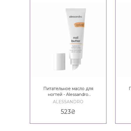
Питательное масло для
П
ногтей - Alessandro
International Nail Butter
Ales
ALESSANDRO
523
₴