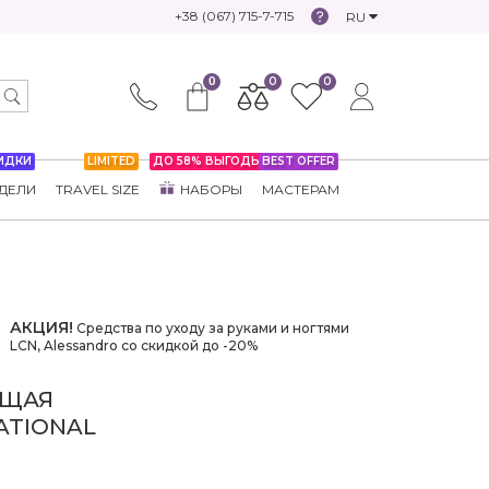
+38 (067) 715-7-715
RU
0
0
0
ИДКИ
LIMITED
ДО 58% ВЫГОДЫ
BEST OFFER
ДЕЛИ
TRAVEL SIZE
НАБОРЫ
МАСТЕРАМ
АКЦИЯ!
Средства по уходу за руками и ногтями
LCN, Alessandro со скидкой до -20%
ЮЩАЯ
ATIONAL