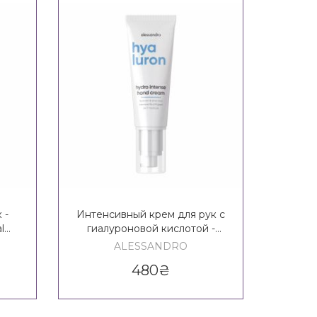
 -
Интенсивный крем для рук с
Омол
l
гиалуроновой кислотой -
рук с 
Hand
Alessandro International
Inte
ALESSANDRO
Hyaluron Hydro Intense Hand
A
480
₴
Cream