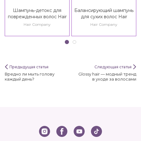
Шампунь-детокс для
Балансирующий шампунь
поврежденных волос Hair
для сухих волос Hair
Company Crono Age
Company Crono Age
Hair Company
Hair Company
Energy Lady Detox
Balance Girl Balancing
Shampoo 35+
Shampoo 14+
Предыдущая статья
Следующая статья
Вредно ли мыть голову
Glossy hair — модный тренд
каждый день?
в уходе за волосами