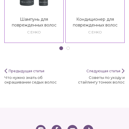
Шампунь для
Кондиционер для
поврежденных волос
поврежденных волос
C:EHKO Care Prof. SOS
C:EHKO Care Prof. SOS
C:EHKO
C:EHKO
Shampoo
Conditioner
Предыдущая статья
Следующая статья
Что нужно знать об
Советы по уходу и
окрашивании седых волос
стайлингу тонких волос