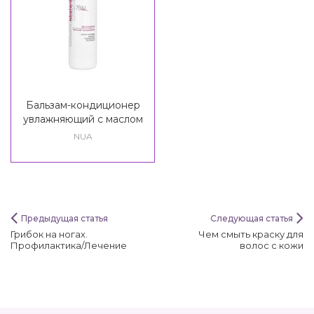
Бальзам-кондиционер
увлажняющий с маслом
зародышей пшеницы и
NUA
пшеничным протеином
Nua Idratante Balsamo
Предыдущая статья
Следующая статья
Грибок на ногах.
Чeм смыть краску для
Профилактика/Лечение
волос с кожи