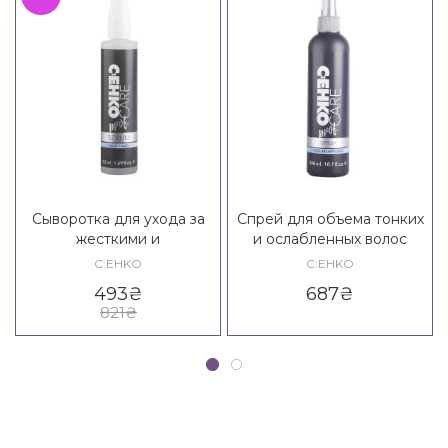
Сыворотка для ухода за
Спрей для объема тонких
жесткими и
и ослабленных волос
непослушными волосами
C:EHKO Care Prof.
C:EHKO
C:EHKO
C:EHKO Care Prof. Glattung
Volumenpflege Spray
493
₴
687
₴
Serum
821
₴