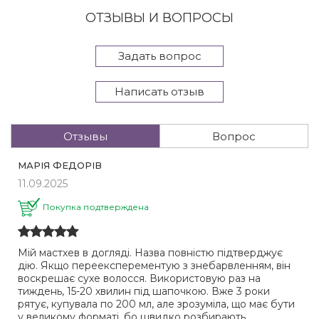
ОТЗЫВЫ И ВОПРОСЫ
Задать вопрос
Написать отзыв
Отзывы
Вопрос
МАРІЯ ФЕДОРІВ
11.09.2025
Покупка подтверждена
Мій мастхев в догляді. Назва повністю підтверджує
дію. Якщо переексперементую з знебарвленням, він
воскрешає сухе волосся. Використовую раз на
тиждень, 15-20 хвилин під шапочкою. Вже 3 роки
рятує, купувала по 200 мл, але зрозуміла, що має бути
у великому форматі, бо швидко розбирають